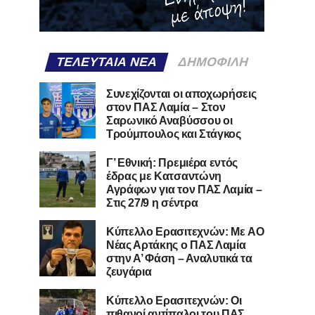
ΤΕΛΕΥΤΑΊΑ ΝΈΑ
ΔΗΜΟΦΙΛΉ
Συνεχίζονται οι αποχωρήσεις
στον ΠΑΣ Λαμία – Στον
Σαρωνικό Αναβύσσου οι
Τρούμπουλος και Στάγκος
Γ’ Εθνική: Πρεμιέρα εντός
έδρας με Κατσαντώνη
Αγράφων για τον ΠΑΣ Λαμία –
Στις 27/9 η σέντρα
Kύπελλο Ερασιτεχνών: Με AO
Nέας Αρτάκης ο ΠΑΣ Λαμία
στην Α’ Φάση – Αναλυτικά τα
ζευγάρια
Κύπελλο Ερασιτεχνών: Οι
πιθανοί αντίπαλοι του ΠΑΣ