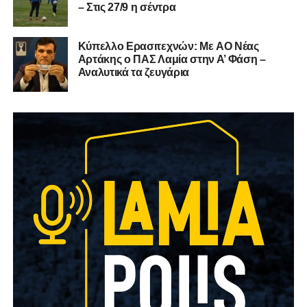
– Στις 27/9 η σέντρα
Kύπελλο Ερασιτεχνών: Με AO Nέας
Αρτάκης ο ΠΑΣ Λαμία στην Α’ Φάση –
Αναλυτικά τα ζευγάρια