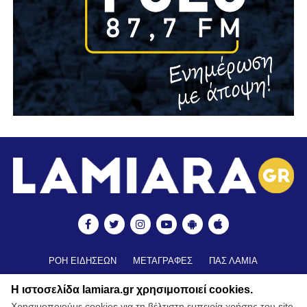
ΡΟΗ ΕΙΔΗΣΕΩΝ
ΜΕΤΑΓΡΑΦΕΣ
ΠΑΣ ΛΑΜΙΑ
ΒΑΘΜΟΛΟΓΙΑ
ΑΠΟΤΕΛΕΣΜΑΤΑ ▼
ΑΚΑΔΗΜΙΕΣ
Η ιστοσελίδα lamiara.gr χρησιμοποιεί cookies.
ΒΑΘΜΟΛΟΓΙΑ ΑΚΑΔΗΜΙΩΝ
ΚΥΠΕΛΛΟ
Χρησιμοποιούμε cookies για τη βέλτιστη εμπειρία χρήσης του site.