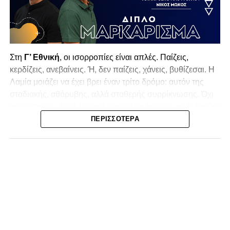
Στη
Γ’ Εθνική
, οι ισορροπίες είναι απλές. Παίζεις,
κερδίζεις, ανεβαίνεις. Ή, δεν παίζεις, χάνεις, βυθίζεσαι. Η
Λαμία
μοιάζει να έχει βρει έναν τρίτο δρόμο: αυτόν της
σταδιακής, αθόρυβης, αλλά σταθερής συρρίκνωσης. Όχι
αγωνιστικής. Αυτή δεν φαίνεται να υπάρχει με τα δεδομένα
της κατηγορίας. Της συρρίκνωσης της ίδιας της
ΠΕΡΙΣΣΌΤΕΡΑ
υπόστασής της.
Γράφει ο Νίκος Μώκος
Για μια ομάδα που πέρασε μια σχεδόν δεκαετία στα
σαλόνια της
Super League 1
, που έφτιαξε όνομα και
αναγνωρισιμότητα, δεν μπορεί η κουβέντα της πόλης να
είναι «μας αδικούν», «μας πολεμούν», «μας έχουν βάλει
στο μάτι».
Αυτά είναι πολυτέλειες των μικρών
.
Όχι των