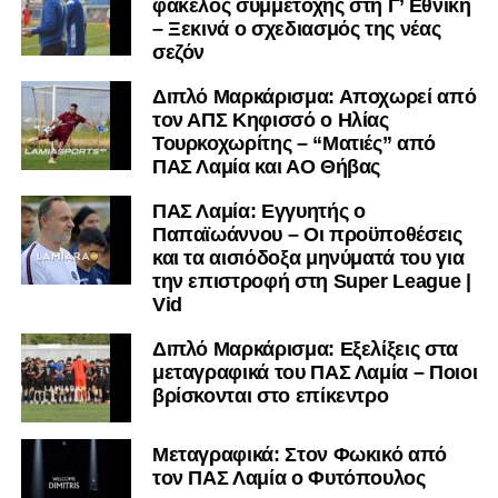
φάκελος συμμετοχής στη Γ’ Εθνική
– Ξεκινά ο σχεδιασμός της νέας
σεζόν
Διπλό Μαρκάρισμα: Αποχωρεί από
τον ΑΠΣ Κηφισσό ο Ηλίας
Τουρκοχωρίτης – “Ματιές” από
ΠΑΣ Λαμία και ΑΟ Θήβας
ΠΑΣ Λαμία: Εγγυητής ο
Παπαϊωάννου – Οι προϋποθέσεις
και τα αισιόδοξα μηνύματά του για
την επιστροφή στη Super League |
Vid
Διπλό Μαρκάρισμα: Εξελίξεις στα
μεταγραφικά του ΠΑΣ Λαμία – Ποιοι
βρίσκονται στο επίκεντρο
Μεταγραφικά: Στον Φωκικό από
τον ΠΑΣ Λαμία ο Φυτόπουλος