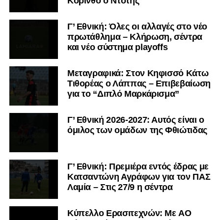
Κόρινθο ο Ντότης
Γ’ Εθνική: Όλες οι αλλαγές στο νέο
πρωτάθλημα – Κλήρωση, σέντρα
και νέο σύστημα playoffs
Μεταγραφικά: Στον Κηφισσό Κάτω
Τιθορέας ο Λάππας – Επιβεβαίωση
για το “Διπλό Μαρκάρισμα”
Γ’ Εθνική 2026-2027: Αυτός είναι ο
όμιλος των ομάδων της Φθιώτιδας
Γ’ Εθνική: Πρεμιέρα εντός έδρας με
Κατσαντώνη Αγράφων για τον ΠΑΣ
Λαμία – Στις 27/9 η σέντρα
Kύπελλο Ερασιτεχνών: Με AO