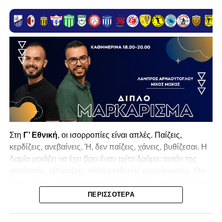
Στη
Γ’ Εθνική
, οι ισορροπίες είναι απλές. Παίζεις,
κερδίζεις, ανεβαίνεις. Ή, δεν παίζεις, χάνεις, βυθίζεσαι. Η
Λαμία
μοιάζει να έχει βρει έναν τρίτο δρόμο: αυτόν της
σταδιακής, αθόρυβης, αλλά σταθερής συρρίκνωσης. Όχι
αγωνιστικής. Αυτή δεν φαίνεται να υπάρχει με τα δεδομένα
της κατηγορίας. Της συρρίκνωσης της ίδιας της
ΠΕΡΙΣΣΌΤΕΡΑ
υπόστασής της.