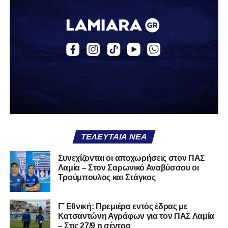
δουλειά, με ατέλειωτες ώρες ανθρώπων που δεν
φαίνονται βρίσκεται σήμερα διάτρητη. Σαν ένα σακάκι
καλό που κάποτε φόρεσες σε επίσημες περιστάσεις τώρα
το κρατάς στη ντουλάπα, τσαλακωμένο, χωρίς να ξέρεις
αν πρέπει να το φορέσεις ξανά ή να το χαρίσεις. Η Λαμία
δείχνει να μην ξέρει τι θέλει να είναι. Και αυτό είναι πάντα
χειρότερο από το να ξέρεις ότι είσαι μικρός.
Το πιο ανησυχητικό δεν είναι η κατηγορία, είναι ότι
φίλαθλοι και περίγυρος, αντί για παράγοντες
σταθερότητας, γίνονται πολλαπλασιαστές αμφιβολίας.
ΤΕΛΕΥΤΑΊΑ ΝΈΑ
Ασχολούνται περισσότερο με τις «χάρες» των άλλων
παρά με τις δικές τους αδυναμίες. Σαν να ψάχνεις
Συνεχίζονται οι αποχωρήσεις στον ΠΑΣ
στον διπλανό το γιατί δεν βρέχει, ενώ κρατάς
Λαμία – Στον Σαρωνικό Αναβύσσου οι
ομπρέλα μέσα στο σαλόνι.
Τρούμπουλος και Στάγκος
Μια
ομάδα
με
brand
, με
ιστορική διαδρομή
, με
Γ’ Εθνική: Πρεμιέρα εντός έδρας με
εμπειρία
ανώτερων επιπέδων,
δεν μπορεί να εκπέμπει
Κατσαντώνη Αγράφων για τον ΠΑΣ Λαμία
εικόνα ομάδας-θύματος.
Δεν γίνεται να μιλά για «κέντρα
– Στις 27/9 η σέντρα