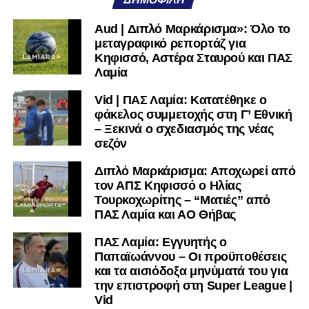
πολύ μικρή.
Aud | Διπλό Μαρκάρισμα»: Όλο το
Ακολουθήστε το
lamiara.gr
στο
Google News
για να
μεταγραφικό ρεπορτάζ για
μαθαίνετε πρώτοι τα κυανόλευκα νέα στην Ελλάδα και τον
Κηφισσό, Αστέρα Σταυρού και ΠΑΣ
υπόλοιπο κόσμο. Ακολουθήστε το lamiara.gr στο
Λαμία
Facebook
, στο
Twitter
και στο
Instagram
για να
Vid | ΠΑΣ Λαμία: Κατατέθηκε ο
μαθαίνετε σε χρόνο dt όλα τα νέα.
φάκελος συμμετοχής στη Γ’ Εθνική
– Ξεκινά ο σχεδιασμός της νέας
σεζόν
Διπλό Μαρκάρισμα: Αποχωρεί από
τον ΑΠΣ Κηφισσό ο Ηλίας
Τουρκοχωρίτης – “Ματιές” από
ΠΑΣ Λαμία και ΑΟ Θήβας
ΠΑΣ Λαμία: Εγγυητής ο
Παπαϊωάννου – Οι προϋποθέσεις
και τα αισιόδοξα μηνύματά του για
την επιστροφή στη Super League |
Vid