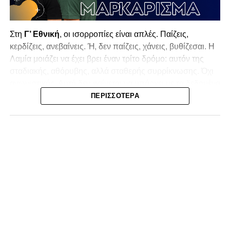
Στη
Γ’ Εθνική
, οι ισορροπίες είναι απλές. Παίζεις,
κερδίζεις, ανεβαίνεις. Ή, δεν παίζεις, χάνεις, βυθίζεσαι. Η
Λαμία
μοιάζει να έχει βρει έναν τρίτο δρόμο: αυτόν της
σταδιακής, αθόρυβης, αλλά σταθερής συρρίκνωσης. Όχι
αγωνιστικής. Αυτή δεν φαίνεται να υπάρχει με τα δεδομένα
της κατηγορίας. Της συρρίκνωσης της ίδιας της
ΠΕΡΙΣΣΌΤΕΡΑ
υπόστασής της.
Γράφει ο Νίκος Μώκος
Για μια ομάδα που πέρασε μια σχεδόν δεκαετία στα
σαλόνια της
Super League 1
, που έφτιαξε όνομα και
αναγνωρισιμότητα, δεν μπορεί η κουβέντα της πόλης να
είναι «μας αδικούν», «μας πολεμούν», «μας έχουν βάλει
στο μάτι».
Αυτά είναι πολυτέλειες των μικρών
.
Όχι των
ομάδων που ζητούν να παραμείνουν μεγάλες, έστω
και μέσα σε μια μικρή κατηγορία.