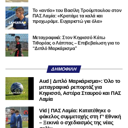
Η Λαμία μπορεί να επιστρέψει. Έχει τον κόσμο, έχει το
Το «αντίο» του Βασίλη Τρούμπουλου στον
όνομα, έχει τη βάση. Αυτό που δεν έχει και πρέπει να
ΠΑΣ Λαμία: «Κρατάμε τα καλά και
ξαναβρεί είναι αυτοπεποίθηση. Όχι αλαζονεία.
προχωράμε. Ευχαριστώ για όλα»
Αυτοπεποίθηση.
Αν η Λαμία συνεχίσει να μικραίνει τον εαυτό της, δεν θα
Μεταγραφικά: Στον Κηφισσό Κάτω
Τιθορέας ο Λάππας – Επιβεβαίωση για το
χρειαστεί κανείς άλλος να το κάνει.
“Διπλό Μαρκάρισμα”
Όταν αποφασίσει να συνειδητοποιήσει ότι είναι
μεγάλη, τότε η Γ’ Εθνική θα μοιάζει από μόνη της
ΔΗΜΟΦΙΛΉ
πολύ μικρή.
Aud | Διπλό Μαρκάρισμα»: Όλο το
Ακολουθήστε το
lamiara.gr
στο
Google News
για να
μεταγραφικό ρεπορτάζ για
μαθαίνετε πρώτοι τα κυανόλευκα νέα στην Ελλάδα και τον
Κηφισσό, Αστέρα Σταυρού και ΠΑΣ
υπόλοιπο κόσμο. Ακολουθήστε το lamiara.gr στο
Λαμία
Facebook
, στο
Twitter
και στο
Instagram
για να
Vid | ΠΑΣ Λαμία: Κατατέθηκε ο
μαθαίνετε σε χρόνο dt όλα τα νέα.
φάκελος συμμετοχής στη Γ’ Εθνική
– Ξεκινά ο σχεδιασμός της νέας