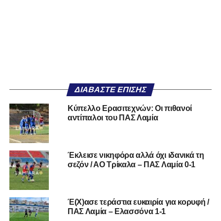
ΔΙΑΒΆΣΤΕ ΕΠΊΣΗΣ
Κύπελλο Ερασιτεχνών: Οι πιθανοί
αντίπαλοι του ΠΑΣ Λαμία
Έκλεισε νικηφόρα αλλά όχι ιδανικά τη
σεζόν / ΑΟ Τρίκαλα – ΠΑΣ Λαμία 0-1
Έ(Χ)ασε τεράστια ευκαιρία για κορυφή /
ΠΑΣ Λαμία – Ελασσόνα 1-1