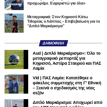
σπρώξιμο.
προχωράμε. Ευχαριστώ για όλα»
Παρά το αριθμητικό μειονέκτημα, τίποτα δεν άλλαξε μέχρι
Μεταγραφικά: Στον Κηφισσό Κάτω
το τέλος. Η ένταση παρέμεινε, αλλά οι φάσεις έλειψαν, με
Τιθορέας ο Λάππας – Επιβεβαίωση για το
το 1-0 να διατηρείται μέχρι το τελικό σφύριγμα.
“Διπλό Μαρκάρισμα”
ΑΟ Τρίκαλα:
Στάγκος, Διαμαντής, Ματθαίου Ν.,
Κουφιώτης, Μαργαρίτης Α., Τρούμπουλος, Φράγκος,
ΔΗΜΟΦΙΛΉ
Αλτάνης, Βρέττας, Τσιάκας, Ντότης
Aud | Διπλό Μαρκάρισμα»: Όλο το
ΠΑΣ Λαμία:
Λαζαρίνας, Λαμπίρης, Ορφανός, Κοκκίνης,
μεταγραφικό ρεπορτάζ για
Παπαδάκος, Αντερέμι, Κάτανας, Βασίλας, Σκόνδρας Α.,
Κηφισσό, Αστέρα Σταυρού και ΠΑΣ
Μέτσε, Κακάμης
Λαμία
Vid | ΠΑΣ Λαμία: Κατατέθηκε ο
Ακολουθήστε το
lamiara.gr
στο
Google News
για να
φάκελος συμμετοχής στη Γ’ Εθνική
μαθαίνετε πρώτοι τα κυανόλευκα νέα στην Ελλάδα και τον
– Ξεκινά ο σχεδιασμός της νέας
υπόλοιπο κόσμο. Ακολουθήστε το lamiara.gr στο
σεζόν
Facebook
, στο
Twitter
και στο
Instagram
για να
μαθαίνετε σε χρόνο dt όλα τα νέα.
Διπλό Μαρκάρισμα: Αποχωρεί από