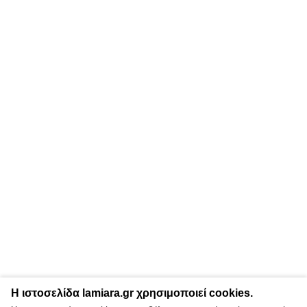
Η ιστοσελίδα lamiara.gr χρησιμοποιεί cookies.