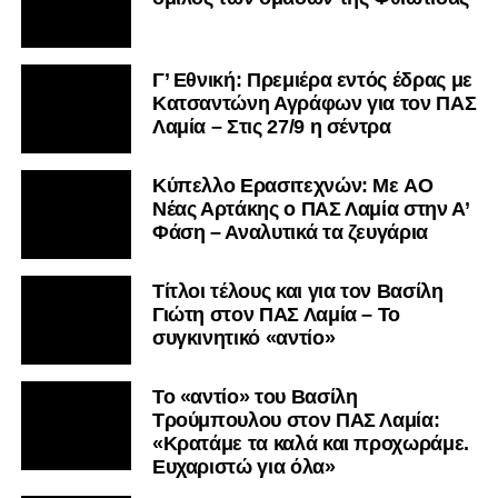
Γ’ Εθνική: Πρεμιέρα εντός έδρας με
Κατσαντώνη Αγράφων για τον ΠΑΣ
Λαμία – Στις 27/9 η σέντρα
Kύπελλο Ερασιτεχνών: Με AO
Nέας Αρτάκης ο ΠΑΣ Λαμία στην Α’
Φάση – Αναλυτικά τα ζευγάρια
Τίτλοι τέλους και για τον Βασίλη
Γιώτη στον ΠΑΣ Λαμία – Το
συγκινητικό «αντίο»
Το «αντίο» του Βασίλη
Τρούμπουλου στον ΠΑΣ Λαμία:
«Κρατάμε τα καλά και προχωράμε.
Ευχαριστώ για όλα»