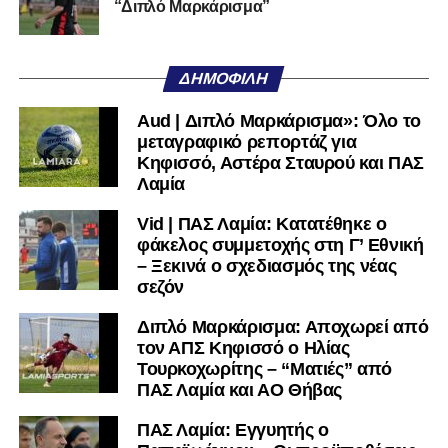
“Διπλό Μαρκάρισμα”
μαθαίνετε πρώτοι τα κυανόλευκα νέα στην Ελλάδα και τον
υπόλοιπο κόσμο. Ακολουθήστε το lamiara.gr στο
Facebook
, στο
Twitter
και στο
Instagram
για να
ΔΗΜΟΦΙΛΉ
μαθαίνετε σε χρόνο dt όλα τα νέα.
Aud | Διπλό Μαρκάρισμα»: Όλο το
μεταγραφικό ρεπορτάζ για
Κηφισσό, Αστέρα Σταυρού και ΠΑΣ
Λαμία
Vid | ΠΑΣ Λαμία: Κατατέθηκε ο
φάκελος συμμετοχής στη Γ’ Εθνική
– Ξεκινά ο σχεδιασμός της νέας
σεζόν
Διπλό Μαρκάρισμα: Αποχωρεί από
τον ΑΠΣ Κηφισσό ο Ηλίας
Τουρκοχωρίτης – “Ματιές” από
ΠΑΣ Λαμία και ΑΟ Θήβας
ΠΑΣ Λαμία: Εγγυητής ο