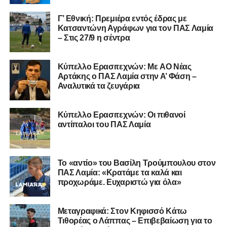
Γ’ Εθνική: Πρεμιέρα εντός έδρας με
Κατσαντώνη Αγράφων για τον ΠΑΣ Λαμία
– Στις 27/9 η σέντρα
Η ανακοίνωση για τον Χρυσόστομο Στάγκο
«Ο Α.Ο. Σαρωνικός Αναβύσσου ανακοινώνει την
Kύπελλο Ερασιτεχνών: Με AO Nέας
απόκτηση του τερματοφύλακα Χρυσόστομου Στάγκου.
Αρτάκης ο ΠΑΣ Λαμία στην Α’ Φάση –
Αναλυτικά τα ζευγάρια
Ο 24χρονος τερματοφύλακας (γεννημένος στις
27/06/2002) προέρχεται επίσης από μία γεμάτη χρονιά
Κύπελλο Ερασιτεχνών: Οι πιθανοί
στη Γ’ Εθνική με τον ΠΑΣ Λαμία. Στο παρελθόν
αντίπαλοι του ΠΑΣ Λαμία
αγωνίστηκε στον Λεβαδειακό, ενώ πέρασε και από ομάδες
της Serie D στην Ιταλία, όπως οι Nocerina, S. Maria
Cilento και Castrovillari, έχοντας ξεκινήσει την
Το «αντίο» του Βασίλη Τρούμπουλου στον
ποδοσφαιρική του διαδρομή από τον Απόλλωνα Σμύρνης.
ΠΑΣ Λαμία: «Κρατάμε τα καλά και
προχωράμε. Ευχαριστώ για όλα»
Τον καλωσορίζουμε στην οικογένεια του Σαρωνικού και
του ευχόμαστε υγεία και επιτυχίες.»
Μεταγραφικά: Στον Κηφισσό Κάτω
Τιθορέας ο Λάππας – Επιβεβαίωση για το
Ακολουθήστε το
lamiara.gr
στο
Google News
για να