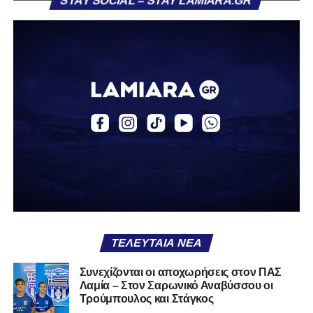
STAY SOCIAL – STAY LAMIARA.GR
«Ο Α.Ο. Σαρωνικός Αναβύσσου ανακοινώνει την
απόκτηση του ποδοσφαιριστή Βασίλη Τρούμπουλου.
Ο Βασίλης, ο οποίος είναι 23 χρονών (γεννημένος το
2003), αγωνίζεται ως στόπερ και αμυντικός μέσος και την
περσινή σεζόν πραγματοποίησε γεμάτη χρονιά στη Γ’
Εθνική με τα χρώματα του ΠΑΣ Λαμία.
Στο παρελθόν αγωνίστηκε στην ΑΕΚ Β’, με την οποία
κατέγραψε 10 συμμετοχές στη Super League 2, καθώς
επίσης σε Εθνικό και Ζάκυνθο. Ξεκίνησε την καριέρα του
από τα τμήματα υποδομής του ΠΑΣ Λαμία, φτάνοντας
μέχρι την πρώτη ομάδα, με την οποία πραγματοποίησε
συμμετοχή στη Super League απέναντι στον Παναιτωλικό
στις 26 Σεπτεμβρίου 2021.
ΤΕΛΕΥΤΑΊΑ ΝΈΑ
Καλωσορίζουμε τον Βασίλη στην οικογένεια του
Συνεχίζονται οι αποχωρήσεις στον ΠΑΣ
Λαμία – Στον Σαρωνικό Αναβύσσου οι
Σαρωνικού και του ευχόμαστε υγεία και πολλές
Τρούμπουλος και Στάγκος
επιτυχίες.»