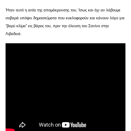
Ήταν αυτό η αιτία της απομάκρυνσης του; Ίσως και όχι αν λάβουμε
σοβαρά υπόψιν δημοισεύματα που κυκλοφορούν και κάνουν λόγο για
“βαρύ κλίμα” εις βάρος του, πριν την έλευση του Σανίνο στην
Λιβαδειά.