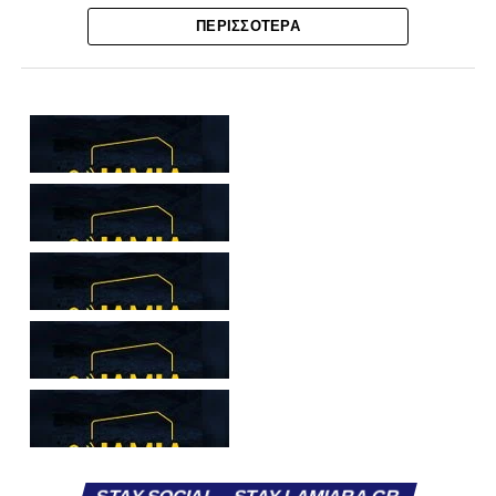
Ο λόγος για τον Βασίλη Τρούμπουλο και τον Χρυσόστομο
ΠΕΡΙΣΣΌΤΕΡΑ
Στάγκο, οι οποίοι θα συνεχίσουν μαζί την ποδοσφαιρική
τους πορεία στον Σαρωνικό Αναβύσσου, με τον σύλλογο
να ανακοινώνει επίσημα την απόκτησή τους.
Ιδιαίτερο ενδιαφέρον παρουσιάζει η περίπτωση του
Βασίλη Τρούμπουλου, ο οποίος βρέθηκε στο στόχαστρο
αρκετών ομάδων το φετινό καλοκαίρι. Ανάμεσα στους
συλλόγους που ενδιαφέρθηκαν έντονα για την απόκτησή
του ήταν η Κόρινθος και ο Ιωνικός, με την ομάδα της
Κορίνθου να εμφανίζεται για μεγάλο χρονικό διάστημα ως
το φαβορί για την υπογραφή του. Ωστόσο, η εξέλιξη ήταν
διαφορετική, καθώς ο 23χρονος αμυντικός επέλεξε τελικά
τον Σαρωνικό Αναβύσσου, όπου θα συναντήσει ξανά τον
πρώην συμπαίκτη του στον ΠΑΣ Λαμία, Χρυσόστομο
Στάγκο.
Η ανακοίνωση για τον Βασίλη Τρούμπουλο