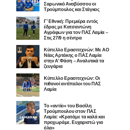
Σαρωνικό Αναβύσσου οι
Τρούμπουλος και Στάγκος
Γ’ Εθνική: Πρεμιέρα εντός
έδρας με Κατσαντώνη
Αγράφων για τον ΠΑΣ Λαμία –
Στις 27/9 η σέντρα
Kύπελλο Ερασιτεχνών: Με AO
Nέας Αρτάκης ο ΠΑΣ Λαμία
στην Α’ Φάση – Αναλυτικά τα
ζευγάρια
Κύπελλο Ερασιτεχνών: Οι
πιθανοί αντίπαλοι του ΠΑΣ
Λαμία
Το «αντίο» του Βασίλη
Τρούμπουλου στον ΠΑΣ
Λαμία: «Κρατάμε τα καλά και
προχωράμε. Ευχαριστώ για
όλα»