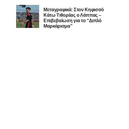
Μεταγραφικά: Στον Κηφισσό
Κάτω Τιθορέας ο Λάππας –
Επιβεβαίωση για το “Διπλό
Μαρκάρισμα”