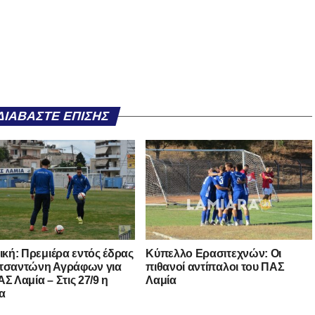
ΔΙΑΒΆΣΤΕ ΕΠΊΣΗΣ
νική: Πρεμιέρα εντός έδρας
Κύπελλο Ερασιτεχνών: Οι
τσαντώνη Αγράφων για
πιθανοί αντίπαλοι του ΠΑΣ
Σ Λαμία – Στις 27/9 η
Λαμία
α