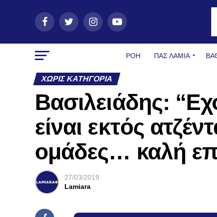
ΡΟΗ
ΠΑΣ ΛΑΜΊΑ
ΒΑ
ΧΩΡΊΣ ΚΑΤΗΓΟΡΊΑ
Βασιλειάδης: “Εχο
είναι εκτός ατζέντ
ομάδες… καλή επι
27/03/2019
Lamiara