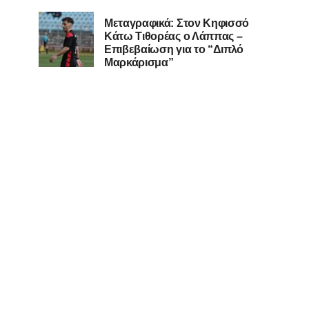
Μεταγραφικά: Στον Κηφισσό
Κάτω Τιθορέας ο Λάππας –
Επιβεβαίωση για το “Διπλό
Μαρκάρισμα”