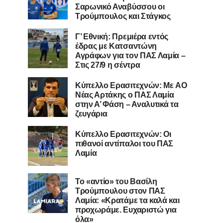
Σαρωνικό Αναβύσσου οι
Τρούμπουλος και Στάγκος
Γ’ Εθνική: Πρεμιέρα εντός
έδρας με Κατσαντώνη
Αγράφων για τον ΠΑΣ Λαμία –
Στις 27/9 η σέντρα
Kύπελλο Ερασιτεχνών: Με AO
Nέας Αρτάκης ο ΠΑΣ Λαμία
στην Α’ Φάση – Αναλυτικά τα
ζευγάρια
Κύπελλο Ερασιτεχνών: Οι
πιθανοί αντίπαλοι του ΠΑΣ
Λαμία
Το «αντίο» του Βασίλη
Τρούμπουλου στον ΠΑΣ
Λαμία: «Κρατάμε τα καλά και
προχωράμε. Ευχαριστώ για
όλα»