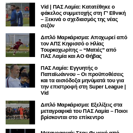
Vid | ΠΑΣ Λαμία: Κατατέθηκε ο
μαθαίνετε σε χρόνο dt όλα τα νέα.
φάκελος συμμετοχής στη Γ’ Εθνική
– Ξεκινά ο σχεδιασμός της νέας
σεζόν
Διπλό Μαρκάρισμα: Αποχωρεί από
τον ΑΠΣ Κηφισσό ο Ηλίας
Τουρκοχωρίτης – “Ματιές” από
ΠΑΣ Λαμία και ΑΟ Θήβας
ΠΑΣ Λαμία: Εγγυητής ο
Παπαϊωάννου – Οι προϋποθέσεις
και τα αισιόδοξα μηνύματά του για
την επιστροφή στη Super League |
Vid
Διπλό Μαρκάρισμα: Εξελίξεις στα
μεταγραφικά του ΠΑΣ Λαμία – Ποιοι
βρίσκονται στο επίκεντρο
Μεταγραφικά: Στον Φωκικό από