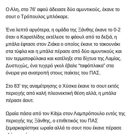
Ο Αλη, στο 76′ αφού άδειασε δύο αμυντικούς, έκανε το
σουτ ο Τρόπουλος μπλόκαρε.
Ένα λεπτό αργότερα, η ομάδα της Ξάνθης έκανε το 0-2
όταν ο Καρατλίδης εκτέλεσε το φάουλ από τα δεξιά, η
μπάλα έφτασε στον Ζιάκα ο οποίος έκανε το τακουνάκι
στα τύφλα και η μπάλα πέρασε από δύο αμυντικούς και
τον τερματοφύλακα και κατέληξε στα δίχτυα της Λαμίας.
Δυστυχώς, ένα τυχερό γκολ έβαλε “ταφόπλακα” στα
όνειρα για ανατροπή στους παίκτες του ΠΑΣ.
Στο 83′ της αναμέτρησης ο Χύσκα έκανε το σουτ εκτός
περιοχής από καλή πλεονεκτική θέση αλλά, η μπάλα
πέρασε άουτ.
Ωραία πάσα από τον Kibja στον Λαμπρόπουλο εντός της
περιοχής της Ξάνθης, ο επιθετικός του ΠΑΣ
ξεμαρκαρίστηκε ωραία αλλά το σουτ που έκανε πέρασε