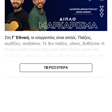
Στη
Γ’ Εθνική
, οι ισορροπίες είναι απλές. Παίζεις,
κερδίζεις, ανεβαίνεις. Ή, δεν παίζεις, χάνεις, βυθίζεσαι. Η
Λαμία
μοιάζει να έχει βρει έναν τρίτο δρόμο: αυτόν της
σταδιακής, αθόρυβης, αλλά σταθερής συρρίκνωσης. Όχι
αγωνιστικής. Αυτή δεν φαίνεται να υπάρχει με τα δεδομένα
της κατηγορίας. Της συρρίκνωσης της ίδιας της
ΠΕΡΙΣΣΌΤΕΡΑ
υπόστασής της.
Γράφει ο Νίκος Μώκος
Για μια ομάδα που πέρασε μια σχεδόν δεκαετία στα
σαλόνια της
Super League 1
, που έφτιαξε όνομα και
αναγνωρισιμότητα, δεν μπορεί η κουβέντα της πόλης να