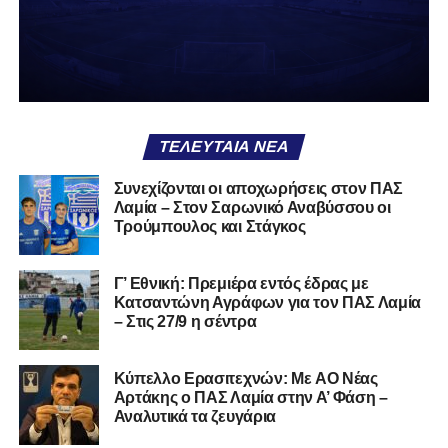
δείχνει να μην ξέρει τι θέλει να είναι. Και αυτό είναι πάντα
χειρότερο από το να ξέρεις ότι είσαι μικρός.
Το πιο ανησυχητικό δεν είναι η κατηγορία, είναι ότι
φίλαθλοι και περίγυρος, αντί για παράγοντες
σταθερότητας, γίνονται πολλαπλασιαστές αμφιβολίας.
ΤΕΛΕΥΤΑΊΑ ΝΈΑ
Ασχολούνται περισσότερο με τις «χάρες» των άλλων
παρά με τις δικές τους αδυναμίες. Σαν να ψάχνεις
Συνεχίζονται οι αποχωρήσεις στον ΠΑΣ
στον διπλανό το γιατί δεν βρέχει, ενώ κρατάς
Λαμία – Στον Σαρωνικό Αναβύσσου οι
ομπρέλα μέσα στο σαλόνι.
Τρούμπουλος και Στάγκος
Μια
ομάδα
με
brand
, με
ιστορική διαδρομή
, με
Γ’ Εθνική: Πρεμιέρα εντός έδρας με
εμπειρία
ανώτερων επιπέδων,
δεν μπορεί να εκπέμπει
Κατσαντώνη Αγράφων για τον ΠΑΣ Λαμία
εικόνα ομάδας-θύματος.
Δεν γίνεται να μιλά για «κέντρα
– Στις 27/9 η σέντρα
αποφάσεων» και «επιρροές» και «αδικίες».
Αυτά είναι
ομολογίες μειονεξίας. Και οι μεγάλες ομάδες δεν
Kύπελλο Ερασιτεχνών: Με AO Nέας
ομολογούν μειονεξία. Τη διορθώνουν.
Βέβαια αυτό
Αρτάκης ο ΠΑΣ Λαμία στην Α’ Φάση –
απαιτεί και ισχυρό διοικητικό αποτύπωμα. Κάτι που σε
Αναλυτικά τα ζευγάρια
αυτή την έκδοση του ΠΑΣ Λαμία, με όσα προηγήθηκαν το