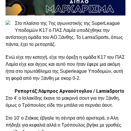
Στο πλαίσιο της 7ης αγωνιστικής της SuperLeague
Υποδομών Κ17 ο ΠΑΣ Λαμία υποδέχθηκε την
αντίστοιχη ομάδα του ΑΟ Ξάνθης. Το LamiaSports, όπως
πάντα, έχει το ρεπορτάζ.
Ενώ είχε την κατοχή, είχε την όρεξη η ομάδα Κ17 του ΠΑΣ
Λαμία είχε και άγχος και αυτό που ήταν έφερε μια ακόμη
ήττα στο πρωτάθλημα της Superleague Υποδομών, αυτή
τη φορά από την Ξάνθη με σκορ 0-2.
Ρεπορτάζ:Λάμπρος Αρναούτογλου / LamiaSports
Στο 4′ ο Ισλακίδης έκανε το μακρινό σουτ για την Ξάνθη,
όμως ο Τρόπουλος είδε την μπάλα να περνάει άουτ.
Στο 10′ ο Ζιάκας έβγαλε τη σέντρα από αριστερά, ο Αλη
πήδηξε για κεφαλιά αλλά ο Τρόπουλος βγήκε με γροθιές