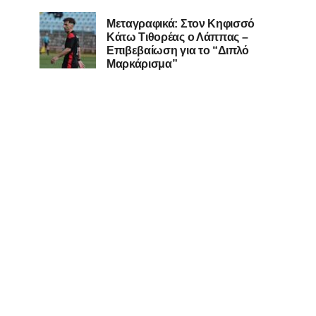
Μεταγραφικά: Στον Κηφισσό
Κάτω Τιθορέας ο Λάππας –
Επιβεβαίωση για το “Διπλό
Μαρκάρισμα”