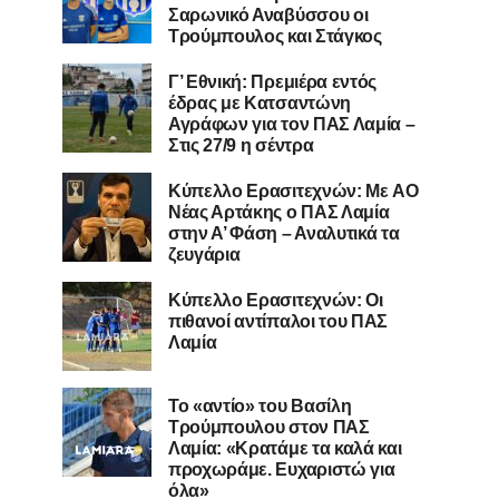
Σαρωνικό Αναβύσσου οι
Τρούμπουλος και Στάγκος
Γ’ Εθνική: Πρεμιέρα εντός
έδρας με Κατσαντώνη
Αγράφων για τον ΠΑΣ Λαμία –
Στις 27/9 η σέντρα
Kύπελλο Ερασιτεχνών: Με AO
Nέας Αρτάκης ο ΠΑΣ Λαμία
στην Α’ Φάση – Αναλυτικά τα
ζευγάρια
Κύπελλο Ερασιτεχνών: Οι
πιθανοί αντίπαλοι του ΠΑΣ
Λαμία
Το «αντίο» του Βασίλη
Τρούμπουλου στον ΠΑΣ
Λαμία: «Κρατάμε τα καλά και
προχωράμε. Ευχαριστώ για
όλα»