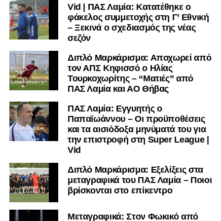
Vid | ΠΑΣ Λαμία: Κατατέθηκε ο
μαθαίνετε σε χρόνο dt όλα τα νέα.
φάκελος συμμετοχής στη Γ’ Εθνική
– Ξεκινά ο σχεδιασμός της νέας
σεζόν
Διπλό Μαρκάρισμα: Αποχωρεί από
τον ΑΠΣ Κηφισσό ο Ηλίας
Τουρκοχωρίτης – “Ματιές” από
ΠΑΣ Λαμία και ΑΟ Θήβας
ΠΑΣ Λαμία: Εγγυητής ο
Παπαϊωάννου – Οι προϋποθέσεις
και τα αισιόδοξα μηνύματά του για
την επιστροφή στη Super League |
Vid
Διπλό Μαρκάρισμα: Εξελίξεις στα
μεταγραφικά του ΠΑΣ Λαμία – Ποιοι
βρίσκονται στο επίκεντρο
Μεταγραφικά: Στον Φωκικό από