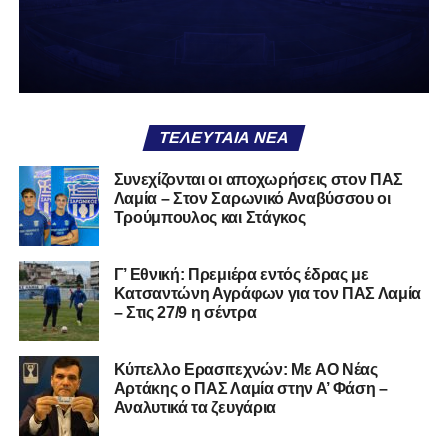
χειρότερο από το να ξέρεις ότι είσαι μικρός.
Το πιο ανησυχητικό δεν είναι η κατηγορία, είναι ότι
φίλαθλοι και περίγυρος, αντί για παράγοντες
σταθερότητας, γίνονται πολλαπλασιαστές αμφιβολίας.
ΤΕΛΕΥΤΑΊΑ ΝΈΑ
Ασχολούνται περισσότερο με τις «χάρες» των άλλων
παρά με τις δικές τους αδυναμίες. Σαν να ψάχνεις
Συνεχίζονται οι αποχωρήσεις στον ΠΑΣ
στον διπλανό το γιατί δεν βρέχει, ενώ κρατάς
Λαμία – Στον Σαρωνικό Αναβύσσου οι
ομπρέλα μέσα στο σαλόνι.
Τρούμπουλος και Στάγκος
Μια
ομάδα
με
brand
, με
ιστορική διαδρομή
, με
Γ’ Εθνική: Πρεμιέρα εντός έδρας με
εμπειρία
ανώτερων επιπέδων,
δεν μπορεί να εκπέμπει
Κατσαντώνη Αγράφων για τον ΠΑΣ Λαμία
εικόνα ομάδας-θύματος.
Δεν γίνεται να μιλά για «κέντρα
– Στις 27/9 η σέντρα
αποφάσεων» και «επιρροές» και «αδικίες».
Αυτά είναι
ομολογίες μειονεξίας. Και οι μεγάλες ομάδες δεν
Kύπελλο Ερασιτεχνών: Με AO Nέας
ομολογούν μειονεξία. Τη διορθώνουν.
Βέβαια αυτό
Αρτάκης ο ΠΑΣ Λαμία στην Α’ Φάση –
απαιτεί και ισχυρό διοικητικό αποτύπωμα. Κάτι που σε
Αναλυτικά τα ζευγάρια
αυτή την έκδοση του ΠΑΣ Λαμία, με όσα προηγήθηκαν το
καλοκαίρι και όσα ισχύουν σήμερα, λείπει. Μιλάμε για μία