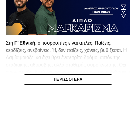
Στη
Γ’ Εθνική
, οι ισορροπίες είναι απλές. Παίζεις,
κερδίζεις, ανεβαίνεις. Ή, δεν παίζεις, χάνεις, βυθίζεσαι. Η
Λαμία
μοιάζει να έχει βρει έναν τρίτο δρόμο: αυτόν της
σταδιακής, αθόρυβης, αλλά σταθερής συρρίκνωσης. Όχι
αγωνιστικής. Αυτή δεν φαίνεται να υπάρχει με τα δεδομένα
της κατηγορίας. Της συρρίκνωσης της ίδιας της
ΠΕΡΙΣΣΌΤΕΡΑ
υπόστασής της.
Γράφει ο Νίκος Μώκος
Για μια ομάδα που πέρασε μια σχεδόν δεκαετία στα
σαλόνια της
Super League 1
, που έφτιαξε όνομα και
αναγνωρισιμότητα, δεν μπορεί η κουβέντα της πόλης να
είναι «μας αδικούν», «μας πολεμούν», «μας έχουν βάλει