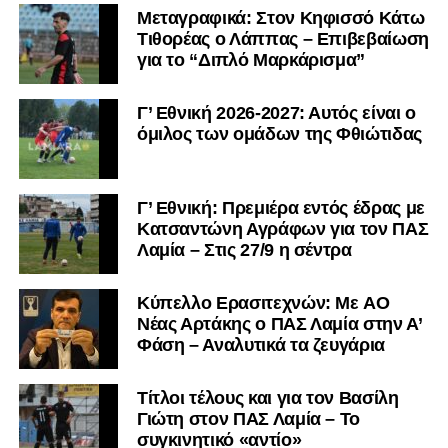
Μεταγραφικά: Στον Κηφισσό Κάτω
Τιθορέας ο Λάππας – Επιβεβαίωση
για το “Διπλό Μαρκάρισμα”
Γ’ Εθνική 2026-2027: Αυτός είναι ο
όμιλος των ομάδων της Φθιώτιδας
Γ’ Εθνική: Πρεμιέρα εντός έδρας με
Κατσαντώνη Αγράφων για τον ΠΑΣ
Λαμία – Στις 27/9 η σέντρα
Kύπελλο Ερασιτεχνών: Με AO
Nέας Αρτάκης ο ΠΑΣ Λαμία στην Α’
Φάση – Αναλυτικά τα ζευγάρια
Τίτλοι τέλους και για τον Βασίλη
Γιώτη στον ΠΑΣ Λαμία – Το
συγκινητικό «αντίο»