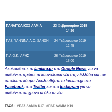
ΠΑΝΑΙΤΩΛΙΚΟΣ-ΛΑΜΙΑ
23 Φεβρουαρίου 2019
–
14:30
ΠΑΣ ΓΙΑΝΝΙΝΑ-Α.Ο. ΞΑΝΘΗ
24 Φεβρουαρίου 2019
–
12:45
Π.Α.Ο.Κ.-ΑΡΗΣ
26 Φεβρουαρίου 2019
–
15:00
Ακολουθήστε το
lamiara.gr
στο
Google News
για να
μαθαίνετε πρώτοι τα κυανόλευκα νέα στην Ελλάδα και τον
υπόλοιπο κόσμο. Ακολουθήστε το lamiara.gr στο
Facebook
, στο
Twitter
και στο
Instagram
για να
μαθαίνετε σε χρόνο dt όλα τα νέα.
TAGS:
ΠΑΣ ΛΑΜΙΑ Κ17
ΠΑΣ ΛΑΜΙΑ Κ19