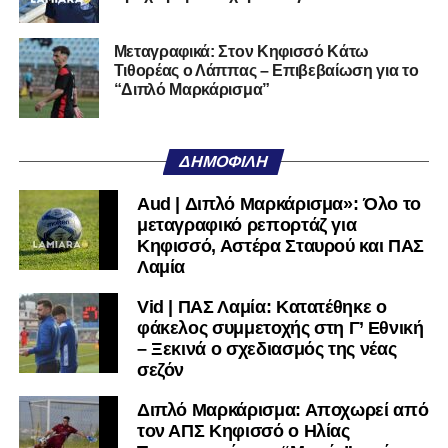
Αυτοπεποίθηση.
Αν η Λαμία συνεχίσει να μικραίνει τον εαυτό της, δεν θα
Μεταγραφικά: Στον Κηφισσό Κάτω
Τιθορέας ο Λάππας – Επιβεβαίωση για το
χρειαστεί κανείς άλλος να το κάνει.
“Διπλό Μαρκάρισμα”
Όταν αποφασίσει να συνειδητοποιήσει ότι είναι
μεγάλη, τότε η Γ’ Εθνική θα μοιάζει από μόνη της
ΔΗΜΟΦΙΛΉ
πολύ μικρή.
Aud | Διπλό Μαρκάρισμα»: Όλο το
Ακολουθήστε το
lamiara.gr
στο
Google News
για να
μεταγραφικό ρεπορτάζ για
μαθαίνετε πρώτοι τα κυανόλευκα νέα στην Ελλάδα και τον
Κηφισσό, Αστέρα Σταυρού και ΠΑΣ
υπόλοιπο κόσμο. Ακολουθήστε το lamiara.gr στο
Λαμία
Facebook
, στο
Twitter
και στο
Instagram
για να
Vid | ΠΑΣ Λαμία: Κατατέθηκε ο
μαθαίνετε σε χρόνο dt όλα τα νέα.
φάκελος συμμετοχής στη Γ’ Εθνική
– Ξεκινά ο σχεδιασμός της νέας
σεζόν
Διπλό Μαρκάρισμα: Αποχωρεί από
τον ΑΠΣ Κηφισσό ο Ηλίας