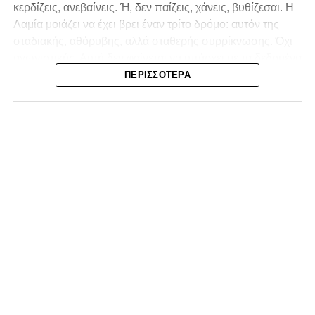
κερδίζεις, ανεβαίνεις. Ή, δεν παίζεις, χάνεις, βυθίζεσαι. Η
Λαμία
μοιάζει να έχει βρει έναν τρίτο δρόμο: αυτόν της
σταδιακής, αθόρυβης, αλλά σταθερής συρρίκνωσης. Όχι
αγωνιστικής. Αυτή δεν φαίνεται να υπάρχει με τα δεδομένα
της κατηγορίας. Της συρρίκνωσης της ίδιας της
ΠΕΡΙΣΣΌΤΕΡΑ
υπόστασής της.
Γράφει ο Νίκος Μώκος
Για μια ομάδα που πέρασε μια σχεδόν δεκαετία στα
σαλόνια της
Super League 1
, που έφτιαξε όνομα και
αναγνωρισιμότητα, δεν μπορεί η κουβέντα της πόλης να
είναι «μας αδικούν», «μας πολεμούν», «μας έχουν βάλει
στο μάτι».
Αυτά είναι πολυτέλειες των μικρών
.
Όχι των
ομάδων που ζητούν να παραμείνουν μεγάλες, έστω
και μέσα σε μια μικρή κατηγορία.
Η Λαμία, αντί να λειτουργεί ως το κεντρικό σημείο
αναφοράς του ποδοσφαιρικού χάρτη στον
Νομός