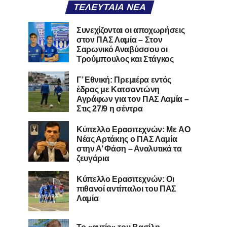
ΤΕΛΕΥΤΑΊΑ ΝΈΑ
Συνεχίζονται οι αποχωρήσεις
στον ΠΑΣ Λαμία – Στον
Σαρωνικό Αναβύσσου οι
Τρούμπουλος και Στάγκος
Γ’ Εθνική: Πρεμιέρα εντός
έδρας με Κατσαντώνη
Αγράφων για τον ΠΑΣ Λαμία –
Στις 27/9 η σέντρα
Kύπελλο Ερασιτεχνών: Με AO
Nέας Αρτάκης ο ΠΑΣ Λαμία
στην Α’ Φάση – Αναλυτικά τα
ζευγάρια
Κύπελλο Ερασιτεχνών: Οι
πιθανοί αντίπαλοι του ΠΑΣ
Λαμία