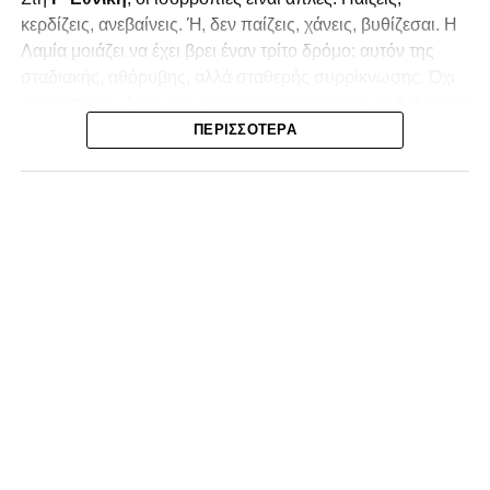
κερδίζεις, ανεβαίνεις. Ή, δεν παίζεις, χάνεις, βυθίζεσαι. Η
Λαμία
μοιάζει να έχει βρει έναν τρίτο δρόμο: αυτόν της
σταδιακής, αθόρυβης, αλλά σταθερής συρρίκνωσης. Όχι
αγωνιστικής. Αυτή δεν φαίνεται να υπάρχει με τα δεδομένα
της κατηγορίας. Της συρρίκνωσης της ίδιας της
ΠΕΡΙΣΣΌΤΕΡΑ
υπόστασής της.
Γράφει ο Νίκος Μώκος
Για μια ομάδα που πέρασε μια σχεδόν δεκαετία στα
σαλόνια της
Super League 1
, που έφτιαξε όνομα και
αναγνωρισιμότητα, δεν μπορεί η κουβέντα της πόλης να
είναι «μας αδικούν», «μας πολεμούν», «μας έχουν βάλει
στο μάτι».
Αυτά είναι πολυτέλειες των μικρών
.
Όχι των
ομάδων που ζητούν να παραμείνουν μεγάλες, έστω
και μέσα σε μια μικρή κατηγορία.
Η Λαμία, αντί να λειτουργεί ως το κεντρικό σημείο
αναφοράς του ποδοσφαιρικού χάρτη στον
Νομός