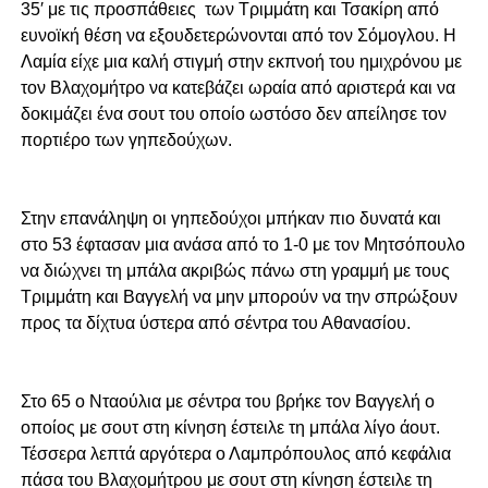
35′ με τις προσπάθειες των Τριμμάτη και Τσακίρη από
ευνοϊκή θέση να εξουδετερώνονται από τον Σόμογλου. Η
Λαμία είχε μια καλή στιγμή στην εκπνοή του ημιχρόνου με
τον Βλαχομήτρο να κατεβάζει ωραία από αριστερά και να
δοκιμάζει ένα σουτ του οποίο ωστόσο δεν απείλησε τον
πορτιέρο των γηπεδούχων.
Στην επανάληψη οι γηπεδούχοι μπήκαν πιο δυνατά και
στο 53 έφτασαν μια ανάσα από το 1-0 με τον Μητσόπουλο
να διώχνει τη μπάλα ακριβώς πάνω στη γραμμή με τους
Τριμμάτη και Βαγγελή να μην μπορούν να την σπρώξουν
προς τα δίχτυα ύστερα από σέντρα του Αθανασίου.
Στο 65 ο Νταούλια με σέντρα του βρήκε τον Βαγγελή ο
οποίος με σουτ στη κίνηση έστειλε τη μπάλα λίγο άουτ.
Τέσσερα λεπτά αργότερα ο Λαμπρόπουλος από κεφάλια
πάσα του Βλαχομήτρου με σουτ στη κίνηση έστειλε τη