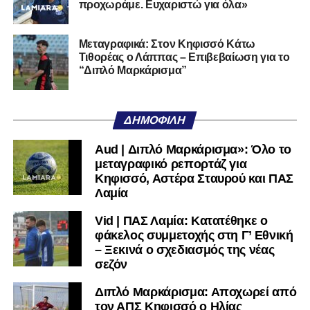
προχωράμε. Ευχαριστώ για όλα»
Αυτοπεποίθηση.
Αν η Λαμία συνεχίσει να μικραίνει τον εαυτό της, δεν θα
Μεταγραφικά: Στον Κηφισσό Κάτω
Τιθορέας ο Λάππας – Επιβεβαίωση για το
χρειαστεί κανείς άλλος να το κάνει.
“Διπλό Μαρκάρισμα”
Όταν αποφασίσει να συνειδητοποιήσει ότι είναι
μεγάλη, τότε η Γ’ Εθνική θα μοιάζει από μόνη της
ΔΗΜΟΦΙΛΉ
πολύ μικρή.
Aud | Διπλό Μαρκάρισμα»: Όλο το
Ακολουθήστε το
lamiara.gr
στο
Google News
για να
μεταγραφικό ρεπορτάζ για
μαθαίνετε πρώτοι τα κυανόλευκα νέα στην Ελλάδα και τον
Κηφισσό, Αστέρα Σταυρού και ΠΑΣ
υπόλοιπο κόσμο. Ακολουθήστε το lamiara.gr στο
Λαμία
Facebook
, στο
Twitter
και στο
Instagram
για να
Vid | ΠΑΣ Λαμία: Κατατέθηκε ο
μαθαίνετε σε χρόνο dt όλα τα νέα.
φάκελος συμμετοχής στη Γ’ Εθνική
– Ξεκινά ο σχεδιασμός της νέας
σεζόν
Διπλό Μαρκάρισμα: Αποχωρεί από
τον ΑΠΣ Κηφισσό ο Ηλίας