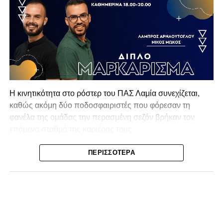
Η κινητικότητα στο ρόστερ του ΠΑΣ Λαμία συνεχίζεται,
καθώς ακόμη δύο ποδοσφαιριστές που φόρεσαν τη
φανέλα της ομάδας την περασμένη σεζόν βρήκαν τον
επόμενο σταθμό της καριέρας τους.
Ο λόγος για τον Βασίλη Τρούμπουλο και τον Χρυσόστομο
ΠΕΡΙΣΣΌΤΕΡΑ
Στάγκο, οι οποίοι θα συνεχίσουν μαζί την ποδοσφαιρική
τους πορεία στον Σαρωνικό Αναβύσσου, με τον σύλλογο
να ανακοινώνει επίσημα την απόκτησή τους.
Ιδιαίτερο ενδιαφέρον παρουσιάζει η περίπτωση του
Βασίλη Τρούμπουλου, ο οποίος βρέθηκε στο στόχαστρο