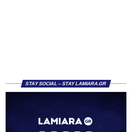
αρκετών ομάδων το φετινό καλοκαίρι. Ανάμεσα στους
συλλόγους που ενδιαφέρθηκαν έντονα για την απόκτησή
του ήταν η Κόρινθος και ο Ιωνικός, με την ομάδα της
Κορίνθου να εμφανίζεται για μεγάλο χρονικό διάστημα ως
το φαβορί για την υπογραφή του. Ωστόσο, η εξέλιξη ήταν
διαφορετική, καθώς ο 23χρονος αμυντικός επέλεξε τελικά
τον Σαρωνικό Αναβύσσου, όπου θα συναντήσει ξανά τον
πρώην συμπαίκτη του στον ΠΑΣ Λαμία, Χρυσόστομο
Στάγκο.
Η ανακοίνωση για τον Βασίλη Τρούμπουλο
STAY SOCIAL – STAY LAMIARA.GR
«Ο Α.Ο. Σαρωνικός Αναβύσσου ανακοινώνει την
απόκτηση του ποδοσφαιριστή Βασίλη Τρούμπουλου.
Ο Βασίλης, ο οποίος είναι 23 χρονών (γεννημένος το
2003), αγωνίζεται ως στόπερ και αμυντικός μέσος και την
περσινή σεζόν πραγματοποίησε γεμάτη χρονιά στη Γ’
Εθνική με τα χρώματα του ΠΑΣ Λαμία.