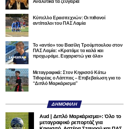
Αναλυτικά τα ζευγάρια
Ο 24χρονος τερματοφύλακας (γεννημένος στις
27/06/2002) προέρχεται επίσης από μία γεμάτη χρονιά
Κύπελλο Ερασιτεχνών: Οι πιθανοί
στη Γ’ Εθνική με τον ΠΑΣ Λαμία. Στο παρελθόν
αντίπαλοι του ΠΑΣ Λαμία
αγωνίστηκε στον Λεβαδειακό, ενώ πέρασε και από ομάδες
της Serie D στην Ιταλία, όπως οι Nocerina, S. Maria
Cilento και Castrovillari, έχοντας ξεκινήσει την
Το «αντίο» του Βασίλη Τρούμπουλου στον
ποδοσφαιρική του διαδρομή από τον Απόλλωνα Σμύρνης.
ΠΑΣ Λαμία: «Κρατάμε τα καλά και
προχωράμε. Ευχαριστώ για όλα»
Τον καλωσορίζουμε στην οικογένεια του Σαρωνικού και
του ευχόμαστε υγεία και επιτυχίες.»
Μεταγραφικά: Στον Κηφισσό Κάτω
Τιθορέας ο Λάππας – Επιβεβαίωση για το
Ακολουθήστε το
lamiara.gr
στο
Google News
για να
“Διπλό Μαρκάρισμα”
μαθαίνετε πρώτοι τα κυανόλευκα νέα στην Ελλάδα και τον
υπόλοιπο κόσμο. Ακολουθήστε το lamiara.gr στο
Facebook
, στο
Twitter
και στο
Instagram
για να
ΔΗΜΟΦΙΛΉ
μαθαίνετε σε χρόνο dt όλα τα νέα.
Aud | Διπλό Μαρκάρισμα»: Όλο το
μεταγραφικό ρεπορτάζ για
Κηφισσό, Αστέρα Σταυρού και ΠΑΣ