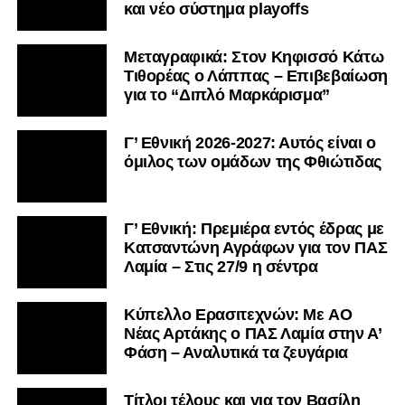
και νέο σύστημα playoffs
Μεταγραφικά: Στον Κηφισσό Κάτω
Τιθορέας ο Λάππας – Επιβεβαίωση
για το “Διπλό Μαρκάρισμα”
Γ’ Εθνική 2026-2027: Αυτός είναι ο
όμιλος των ομάδων της Φθιώτιδας
Γ’ Εθνική: Πρεμιέρα εντός έδρας με
Κατσαντώνη Αγράφων για τον ΠΑΣ
Λαμία – Στις 27/9 η σέντρα
Kύπελλο Ερασιτεχνών: Με AO
Nέας Αρτάκης ο ΠΑΣ Λαμία στην Α’
Φάση – Αναλυτικά τα ζευγάρια
Τίτλοι τέλους και για τον Βασίλη