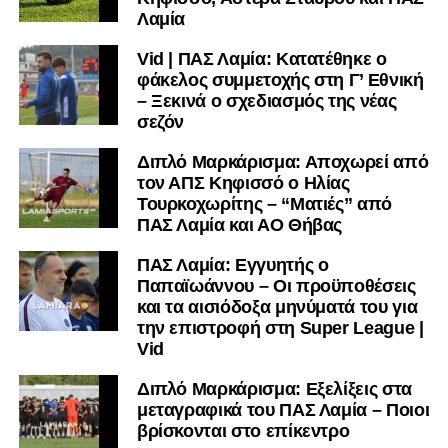
Λαμία
Vid | ΠΑΣ Λαμία: Κατατέθηκε ο
φάκελος συμμετοχής στη Γ’ Εθνική
– Ξεκινά ο σχεδιασμός της νέας
σεζόν
Διπλό Μαρκάρισμα: Αποχωρεί από
τον ΑΠΣ Κηφισσό ο Ηλίας
Τουρκοχωρίτης – “Ματιές” από
ΠΑΣ Λαμία και ΑΟ Θήβας
ΠΑΣ Λαμία: Εγγυητής ο
Παπαϊωάννου – Οι προϋποθέσεις
και τα αισιόδοξα μηνύματά του για
την επιστροφή στη Super League |
Vid
Διπλό Μαρκάρισμα: Εξελίξεις στα
μεταγραφικά του ΠΑΣ Λαμία – Ποιοι
βρίσκονται στο επίκεντρο