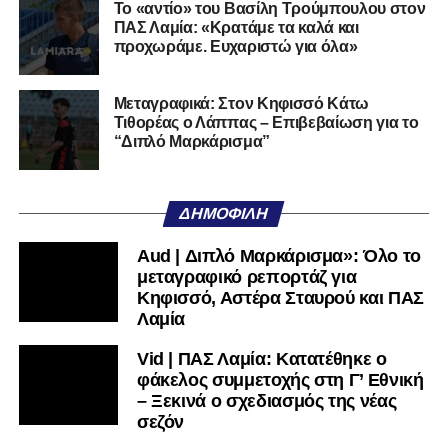
Το «αντίο» του Βασίλη Τρούμπουλου στον
ποδοσφαιρική του διαδρομή από τον Απόλλωνα Σμύρνης.
ΠΑΣ Λαμία: «Κρατάμε τα καλά και
προχωράμε. Ευχαριστώ για όλα»
Τον καλωσορίζουμε στην οικογένεια του Σαρωνικού και
του ευχόμαστε υγεία και επιτυχίες.»
Μεταγραφικά: Στον Κηφισσό Κάτω
Τιθορέας ο Λάππας – Επιβεβαίωση για το
Ακολουθήστε το
lamiara.gr
στο
Google News
για να
“Διπλό Μαρκάρισμα”
μαθαίνετε πρώτοι τα κυανόλευκα νέα στην Ελλάδα και τον
υπόλοιπο κόσμο. Ακολουθήστε το lamiara.gr στο
Facebook
, στο
Twitter
και στο
Instagram
για να
ΔΗΜΟΦΙΛΉ
μαθαίνετε σε χρόνο dt όλα τα νέα.
Aud | Διπλό Μαρκάρισμα»: Όλο το
μεταγραφικό ρεπορτάζ για
Κηφισσό, Αστέρα Σταυρού και ΠΑΣ
Λαμία
Vid | ΠΑΣ Λαμία: Κατατέθηκε ο
φάκελος συμμετοχής στη Γ’ Εθνική
– Ξεκινά ο σχεδιασμός της νέας
σεζόν