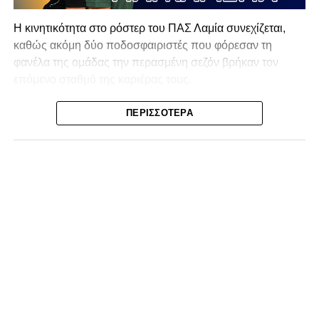
Η κινητικότητα στο ρόστερ του ΠΑΣ Λαμία συνεχίζεται,
καθώς ακόμη δύο ποδοσφαιριστές που φόρεσαν τη
φανέλα της ομάδας την περασμένη σεζόν βρήκαν τον
επόμενο σταθμό της καριέρας τους.
Ο λόγος για τον Βασίλη Τρούμπουλο και τον Χρυσόστομο
ΠΕΡΙΣΣΌΤΕΡΑ
Στάγκο, οι οποίοι θα συνεχίσουν μαζί την ποδοσφαιρική
τους πορεία στον Σαρωνικό Αναβύσσου, με τον σύλλογο
να ανακοινώνει επίσημα την απόκτησή τους.
Ιδιαίτερο ενδιαφέρον παρουσιάζει η περίπτωση του
Βασίλη Τρούμπουλου, ο οποίος βρέθηκε στο στόχαστρο
αρκετών ομάδων το φετινό καλοκαίρι. Ανάμεσα στους
συλλόγους που ενδιαφέρθηκαν έντονα για την απόκτησή
του ήταν η Κόρινθος και ο Ιωνικός, με την ομάδα της
Κορίνθου να εμφανίζεται για μεγάλο χρονικό διάστημα ως
το φαβορί για την υπογραφή του. Ωστόσο, η εξέλιξη ήταν
διαφορετική, καθώς ο 23χρονος αμυντικός επέλεξε τελικά