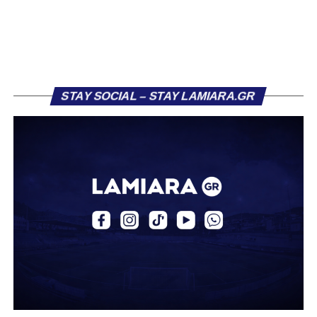
τον Σαρωνικό Αναβύσσου, όπου θα συναντήσει ξανά τον
πρώην συμπαίκτη του στον ΠΑΣ Λαμία, Χρυσόστομο
Στάγκο.
Η ανακοίνωση για τον Βασίλη Τρούμπουλο
STAY SOCIAL – STAY LAMIARA.GR
«Ο Α.Ο. Σαρωνικός Αναβύσσου ανακοινώνει την
απόκτηση του ποδοσφαιριστή Βασίλη Τρούμπουλου.
Ο Βασίλης, ο οποίος είναι 23 χρονών (γεννημένος το
2003), αγωνίζεται ως στόπερ και αμυντικός μέσος και την
περσινή σεζόν πραγματοποίησε γεμάτη χρονιά στη Γ’
Εθνική με τα χρώματα του ΠΑΣ Λαμία.
Στο παρελθόν αγωνίστηκε στην ΑΕΚ Β’, με την οποία
κατέγραψε 10 συμμετοχές στη Super League 2, καθώς
επίσης σε Εθνικό και Ζάκυνθο. Ξεκίνησε την καριέρα του
από τα τμήματα υποδομής του ΠΑΣ Λαμία, φτάνοντας
μέχρι την πρώτη ομάδα, με την οποία πραγματοποίησε