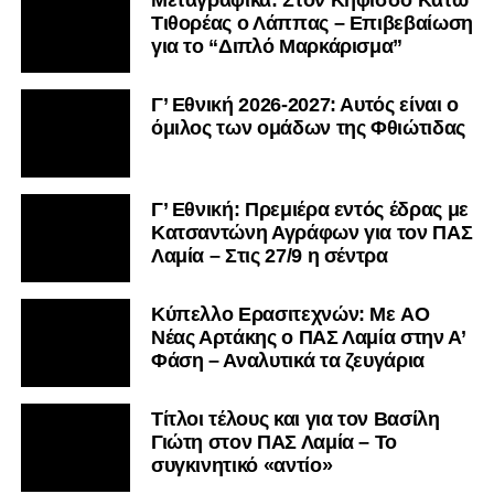
Μεταγραφικά: Στον Κηφισσό Κάτω
Τιθορέας ο Λάππας – Επιβεβαίωση
για το “Διπλό Μαρκάρισμα”
Γ’ Εθνική 2026-2027: Αυτός είναι ο
όμιλος των ομάδων της Φθιώτιδας
Γ’ Εθνική: Πρεμιέρα εντός έδρας με
Κατσαντώνη Αγράφων για τον ΠΑΣ
Λαμία – Στις 27/9 η σέντρα
Kύπελλο Ερασιτεχνών: Με AO
Nέας Αρτάκης ο ΠΑΣ Λαμία στην Α’
Φάση – Αναλυτικά τα ζευγάρια
Τίτλοι τέλους και για τον Βασίλη
Γιώτη στον ΠΑΣ Λαμία – Το
συγκινητικό «αντίο»