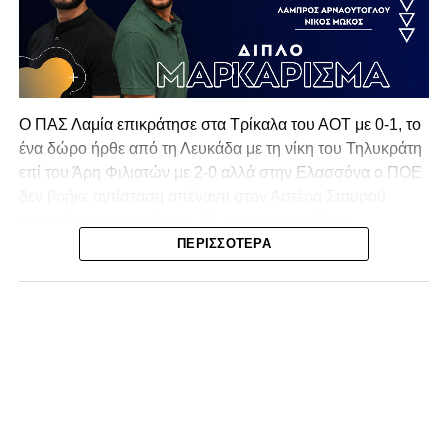
Ο ΠΑΣ Λαμία επικράτησε στα Τρίκαλα του ΑΟΤ με 0-1, το
ένα δώρο ήρθε από τη Λευκάδα με τη νίκη του Τηλυκράτη
επί του Άρη Φιλιατών με 2-0 αλλά στην Ελασσόνα ο ΠΟΕ
δεν βρήκε αντίσταση απέναντι στον Αστέρα Σταυρού
πετυχαίνοντας τη νίκη με 2-1 που του χαρίζει το
πρωτάθλημα και την πρόκριση στην επόμενη φάση!
ΠΕΡΙΣΣΌΤΕΡΑ
Δεύτερη θέση για τον ΠΑΣ Λαμία σε μία σεζόν που
ξεπέρασε την φετινή έκδοση του εαυτού του!
Τα Τρίκαλα μπήκαν πιο δυναμικά στην αναμέτρηση, χωρίς
όμως να καταφέρουν να απειλήσουν ουσιαστικά τη Λαμία.
Η πρώτη αξιόλογη στιγμή καταγράφηκε στο 13’, όταν ο
Κοκκίνης επιχείρησε απευθείας εκτέλεση φάουλ από
πλάγια θέση, με τη μπάλα να καταλήγει άουτ. Παρόμοια