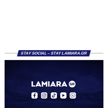
κατάληξη είχε και η κεφαλιά του Αντερέμι δύο λεπτά
αργότερα, έπειτα από κόρνερ. Γενικά, στα μέσα του
πρώτου ημιχρόνου η ομάδα μας έδειχνε σημάδια
κόπωσης.
Πιθανόν αυτό να συνδεόταν και με το γεγονός ότι η
Ελασσόνα είχε ήδη προηγηθεί απέναντι στον Αστέρα
Σταυρού, κάνοντας το αποτέλεσμα στα Τρίκαλα λιγότερο
κρίσιμο. Παρ’ όλα αυτά, στην πρώτη ουσιαστική της
ευκαιρία, η Λαμία κατάφερε να ανοίξει το σκορ. Στο 26’,
STAY SOCIAL – STAY LAMIARA.GR
μετά από εκτέλεση κόρνερ, ο Τρούμπουλος βρήκε τη
μπάλα και ο Κουφιώτης με κεφαλιά την έστειλε στα δίχτυα
του Λαζαρίνα για το 1-0.
Το γκολ αυτό άλλαξε τη ροή του αγώνα, δίνοντας
ψυχολογία στη Λαμία που άρχισε να κρατά περισσότερο
την κατοχή. Τα Τρίκαλα προσπάθησαν να αντιδράσουν,
χωρίς όμως να δημιουργούν ουσιαστικές ευκαιρίες,
καθώς η άμυνα των παικτών του Βαγγέλη Στουρνάρα