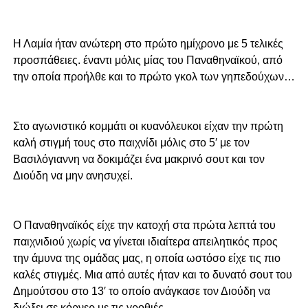
Η Λαμία ήταν ανώτερη στο πρώτο ημίχρονο με 5 τελικές
προσπάθειες. έναντι μόλις μίας του Παναθηναϊκού, από
την οποία προήλθε και το πρώτο γκολ των γηπεδούχων…
Στο αγωνιστικό κομμάτι οι κυα
νόλευκοι είχαν την πρώτη
καλή στιγμή τους στο παιχνίδι μόλις στο 5′ με τον
Βασιλόγιαννη να δοκιμάζει ένα μακρινό σουτ και τον
Διούδη να μην ανησυχεί.
Ο Παναθηναϊκός είχε την κατοχή στα πρώτα λεπτά του
παιχνιδιού χωρίς να γίνεται ιδιαίτερα απειλητικός προς
την άμυνα της ομάδας μας, η οποία ωστόσο είχε τις πιο
καλές στιγμές. Μια από αυτές ήταν και το δυνατό σουτ του
Δημούτσου στο 13′ το οποίο ανάγκασε τον Διούδη να
διώξει σε κόρνερ με τις γροθιές.