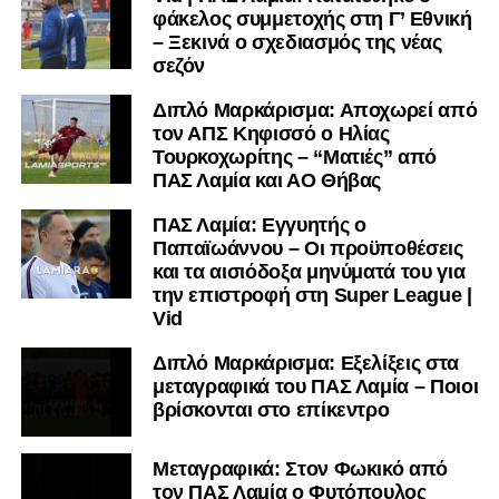
φάκελος συμμετοχής στη Γ’ Εθνική
μαθαίνετε πρώτοι τα κυανόλευκα νέα στην Ελλάδα και τον
– Ξεκινά ο σχεδιασμός της νέας
υπόλοιπο κόσμο. Ακολουθήστε το lamiara.gr στο
σεζόν
Facebook
, στο
Twitter
και στο
Instagram
για να
μαθαίνετε σε χρόνο dt όλα τα νέα.
Διπλό Μαρκάρισμα: Αποχωρεί από
τον ΑΠΣ Κηφισσό ο Ηλίας
Τουρκοχωρίτης – “Ματιές” από
ΠΑΣ Λαμία και ΑΟ Θήβας
ΠΑΣ Λαμία: Εγγυητής ο
Παπαϊωάννου – Οι προϋποθέσεις
και τα αισιόδοξα μηνύματά του για
την επιστροφή στη Super League |
Vid
Διπλό Μαρκάρισμα: Εξελίξεις στα
μεταγραφικά του ΠΑΣ Λαμία – Ποιοι
βρίσκονται στο επίκεντρο
Μεταγραφικά: Στον Φωκικό από
τον ΠΑΣ Λαμία ο Φυτόπουλος