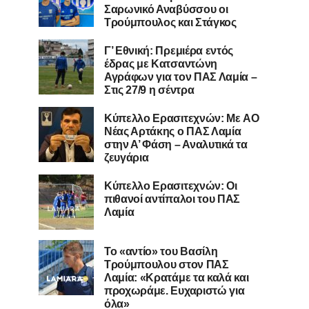
Σαρωνικό Αναβύσσου οι
Τρούμπουλος και Στάγκος
Γ’ Εθνική: Πρεμιέρα εντός
έδρας με Κατσαντώνη
Αγράφων για τον ΠΑΣ Λαμία –
Στις 27/9 η σέντρα
Kύπελλο Ερασιτεχνών: Με AO
Nέας Αρτάκης ο ΠΑΣ Λαμία
στην Α’ Φάση – Αναλυτικά τα
ζευγάρια
Κύπελλο Ερασιτεχνών: Οι
πιθανοί αντίπαλοι του ΠΑΣ
Λαμία
Το «αντίο» του Βασίλη
Τρούμπουλου στον ΠΑΣ
Λαμία: «Κρατάμε τα καλά και
προχωράμε. Ευχαριστώ για
όλα»