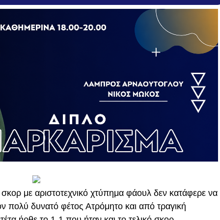
το σκορ με αριστοτεχνικό χτύπημα φάουλ δεν κατάφερε να
ον πολύ δυνατό φέτος Ατρόμητο και από τραγική
τα ήρθε το 1-1 που ήταν και το τελικό σκορ.