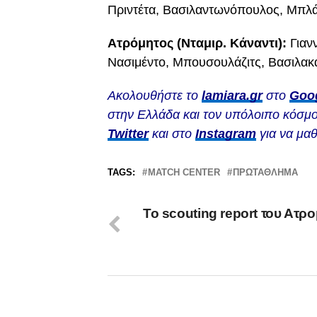
Πριντέτα, Βασιλαντωνόπουλος, Μπλά
Ατρόμητος (Νταμιρ. Κάναντι):
Γιανν
Νασιμέντο, Μπουσουλάζιτς, Βασιλακά
Ακολουθήστε το
lamiara.gr
στο
Goo
στην Ελλάδα και τον υπόλοιπο κόσμο
Twitter
και στο
Instagram
για να μαθ
TAGS:
MATCH CENTER
ΠΡΩΤΆΘΛΗΜΑ
Το scouting report του Ατρ