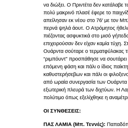
να διώξει. Ο Πριντέτα δεν κατάλαβε τ
πολύ μακρινό πλασέ έφερε το παιχνίδ
απείλησαν εκ νέου στο 76′ με τον Μπ
περνά ψηλά άουτ. O Aτρόμητος ήθελε
πιέζοντας ασφυκτικά στο μισό γήπεδ
επιχειρούσαν δεν είχαν καμία τύχη. 
Ουάρντα σούταρε ο τερματφύλακας τ
“ριμπόυντ” προσπάθησε να σουτάρει 
επόμενη φάση και πάλι ο ίδιος παίκτ
καθυστερήσεβων και πάλι οι φιλοξεν
από ωραία συνεργασία των Ουάρντα κ
εξωτερική πλευρά των διχτύων. Η Λαμ
πολύτιμο όπως εξελίχθηκε η αναμέτ
ΟΙ ΣΥΝΘΕΣΕΙΣ:
ΠΑΣ ΛΑΜΙΑ (Μπ. Τεννές):
Παπαδόπο