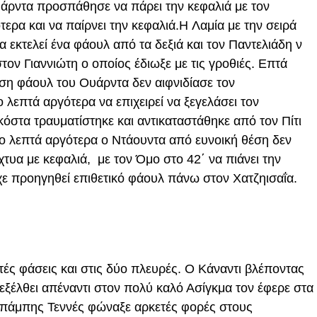
άρντα προσπάθησε να πάρει την κεφαλιά με τον
ερα και να παίρνει την κεφαλιά.H Λαμία με την σειρά
α εκτελεί ένα φάουλ από τα δεξιά και τον Παντελιάδη ν
τον Γιαννιώτη ο οποίος έδιωξε με τις γροθιές. Επτά
εση φάουλ του Ουάρντα δεν αιφνιδίασε τον
λεπτά αργότερα να επιχειρεί να ξεγελάσει τον
Ακόστα τραυματίστηκε και αντικαταστάθηκε από τον Πίτι
ο λεπτά αργότερα ο Ντάουντα από ευνοική θέση δεν
χτυα με κεφαλιά, με τον Όμο στο 42΄ να πιάνει την
χε προηγηθεί επιθετικό φάουλ πάνω στον Χατζηισαΐα.
ές φάσεις και στις δύο πλευρές. Ο Κάναντι βλέποντας
εξέλθει απέναντι στον πολύ καλό Ασίγκμα τον έφερε στα
 Μπάμπης Τεννές φώναξε αρκετές φορές στους