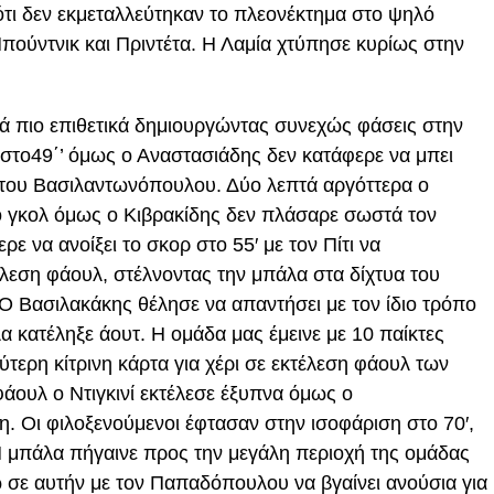
τι δεν εκμεταλλεύτηκαν το πλεονέκτημα στο ψηλό
πούντνικ και Πριντέτα. Η Λαμία χτύπησε κυρίως στην
ά πιο επιθετικά δημιουργώντας συνεχώς φάσεις στην
 στο49΄’ όμως ο Αναστασιάδης δεν κατάφερε να μπει
 του Βασιλαντωνόπουλου. Δύο λεπτά αργόττερα ο
ο γκολ όμως ο Κιβρακίδης δεν πλάσαρε σωστά τον
 να ανοίξει το σκορ στο 55′ με τον Πίτι να
έλεση φάουλ, στέλνοντας την μπάλα στα δίχτυα του
 Ο Βασιλακάκης θέλησε να απαντήσει με τον ίδιο τρόπο
α κατέληξε άουτ. Η ομάδα μας έμεινε με 10 παίκτες
τερη κίτρινη κάρτα για χέρι σε εκτέλεση φάουλ των
άουλ ο Ντιγκινί εκτέλεσε έξυπνα όμως ο
 Οι φιλοξενούμενοι έφτασαν στην ισοφάριση στο 70′,
Η μπάλα πήγαινε προς την μεγάλη περιοχή της ομάδας
ω σε αυτήν με τον Παπαδόπουλου να βγαίνει ανούσια για