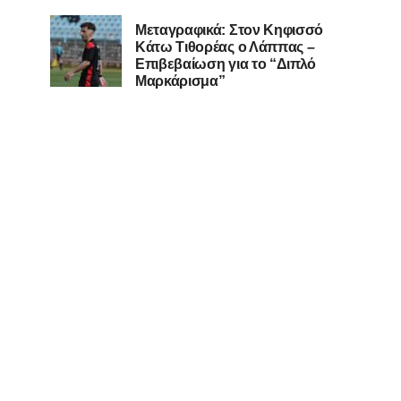
Μεταγραφικά: Στον Κηφισσό
Κάτω Τιθορέας ο Λάππας –
Επιβεβαίωση για το “Διπλό
Μαρκάρισμα”