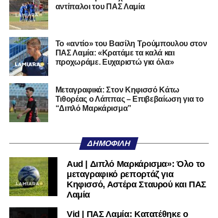
στη Γ’ Εθνική με τον ΠΑΣ Λαμία. Στο παρελθόν
αντίπαλοι του ΠΑΣ Λαμία
αγωνίστηκε στον Λεβαδειακό, ενώ πέρασε και από ομάδες
της Serie D στην Ιταλία, όπως οι Nocerina, S. Maria
Cilento και Castrovillari, έχοντας ξεκινήσει την
Το «αντίο» του Βασίλη Τρούμπουλου στον
ποδοσφαιρική του διαδρομή από τον Απόλλωνα Σμύρνης.
ΠΑΣ Λαμία: «Κρατάμε τα καλά και
προχωράμε. Ευχαριστώ για όλα»
Τον καλωσορίζουμε στην οικογένεια του Σαρωνικού και
του ευχόμαστε υγεία και επιτυχίες.»
Μεταγραφικά: Στον Κηφισσό Κάτω
Τιθορέας ο Λάππας – Επιβεβαίωση για το
Ακολουθήστε το
lamiara.gr
στο
Google News
για να
“Διπλό Μαρκάρισμα”
μαθαίνετε πρώτοι τα κυανόλευκα νέα στην Ελλάδα και τον
υπόλοιπο κόσμο. Ακολουθήστε το lamiara.gr στο
Facebook
, στο
Twitter
και στο
Instagram
για να
ΔΗΜΟΦΙΛΉ
μαθαίνετε σε χρόνο dt όλα τα νέα.
Aud | Διπλό Μαρκάρισμα»: Όλο το
μεταγραφικό ρεπορτάζ για
Κηφισσό, Αστέρα Σταυρού και ΠΑΣ
Λαμία
Vid | ΠΑΣ Λαμία: Κατατέθηκε ο