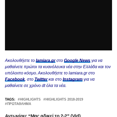
Ακολουθήστε το
lamiara.gr
στο
Google News
για να
μαθαίνετε πρώτοι τα κυανόλευκα νέα στην Ελλάδα και τον
υπόλοιπο κόσμο. Ακολουθήστε το lamiara.gr στο
Facebook
, στο
Twitter
και στο
Instagram
για να
μαθαίνετε σε χρόνο dt όλα τα νέα.
TAGS:
HIGHLIGHTS
HIGHLIGHTS 2018-2019
ΠΡΩΤΆΘΛΗΜΑ
Aντωνίου: “Μας αδικεί το 2-2” (Vid)