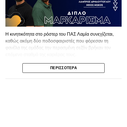
Η κινητικότητα στο ρόστερ του ΠΑΣ Λαμία συνεχίζεται,
καθώς ακόμη δύο ποδοσφαιριστές που φόρεσαν τη
φανέλα της ομάδας την περασμένη σεζόν βρήκαν τον
επόμενο σταθμό της καριέρας τους.
Ο λόγος για τον Βασίλη Τρούμπουλο και τον Χρυσόστομο
ΠΕΡΙΣΣΌΤΕΡΑ
Στάγκο, οι οποίοι θα συνεχίσουν μαζί την ποδοσφαιρική
τους πορεία στον Σαρωνικό Αναβύσσου, με τον σύλλογο
να ανακοινώνει επίσημα την απόκτησή τους.
Ιδιαίτερο ενδιαφέρον παρουσιάζει η περίπτωση του
Βασίλη Τρούμπουλου, ο οποίος βρέθηκε στο στόχαστρο
αρκετών ομάδων το φετινό καλοκαίρι. Ανάμεσα στους
συλλόγους που ενδιαφέρθηκαν έντονα για την απόκτησή