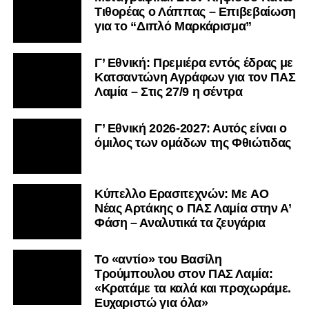
Τιθορέας ο Λάππας – Επιβεβαίωση
για το “Διπλό Μαρκάρισμα”
Γ’ Εθνική: Πρεμιέρα εντός έδρας με
Κατσαντώνη Αγράφων για τον ΠΑΣ
Λαμία – Στις 27/9 η σέντρα
Γ’ Εθνική 2026-2027: Αυτός είναι ο
όμιλος των ομάδων της Φθιώτιδας
Kύπελλο Ερασιτεχνών: Με AO
Nέας Αρτάκης ο ΠΑΣ Λαμία στην Α’
Φάση – Αναλυτικά τα ζευγάρια
Το «αντίο» του Βασίλη
Τρούμπουλου στον ΠΑΣ Λαμία:
«Κρατάμε τα καλά και προχωράμε.
Ευχαριστώ για όλα»