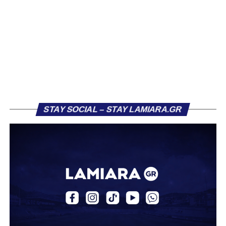
του ήταν η Κόρινθος και ο Ιωνικός, με την ομάδα της
Κορίνθου να εμφανίζεται για μεγάλο χρονικό διάστημα ως
το φαβορί για την υπογραφή του. Ωστόσο, η εξέλιξη ήταν
διαφορετική, καθώς ο 23χρονος αμυντικός επέλεξε τελικά
τον Σαρωνικό Αναβύσσου, όπου θα συναντήσει ξανά τον
πρώην συμπαίκτη του στον ΠΑΣ Λαμία, Χρυσόστομο
Στάγκο.
Η ανακοίνωση για τον Βασίλη Τρούμπουλο
STAY SOCIAL – STAY LAMIARA.GR
«Ο Α.Ο. Σαρωνικός Αναβύσσου ανακοινώνει την
απόκτηση του ποδοσφαιριστή Βασίλη Τρούμπουλου.
Ο Βασίλης, ο οποίος είναι 23 χρονών (γεννημένος το
2003), αγωνίζεται ως στόπερ και αμυντικός μέσος και την
περσινή σεζόν πραγματοποίησε γεμάτη χρονιά στη Γ’
Εθνική με τα χρώματα του ΠΑΣ Λαμία.
Στο παρελθόν αγωνίστηκε στην ΑΕΚ Β’, με την οποία
κατέγραψε 10 συμμετοχές στη Super League 2, καθώς