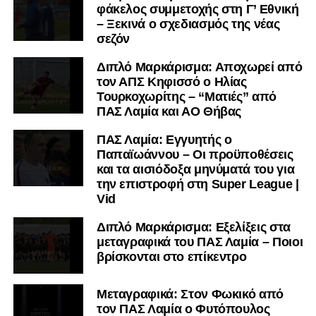
φάκελος συμμετοχής στη Γ’ Εθνική
– Ξεκινά ο σχεδιασμός της νέας
σεζόν
Διπλό Μαρκάρισμα: Αποχωρεί από
τον ΑΠΣ Κηφισσό ο Ηλίας
Τουρκοχωρίτης – “Ματιές” από
ΠΑΣ Λαμία και ΑΟ Θήβας
ΠΑΣ Λαμία: Εγγυητής ο
Παπαϊωάννου – Οι προϋποθέσεις
και τα αισιόδοξα μηνύματά του για
την επιστροφή στη Super League |
Vid
Διπλό Μαρκάρισμα: Εξελίξεις στα
μεταγραφικά του ΠΑΣ Λαμία – Ποιοι
βρίσκονται στο επίκεντρο
Μεταγραφικά: Στον Φωκικό από
τον ΠΑΣ Λαμία ο Φυτόπουλος