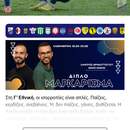
Στη
Γ’ Εθνική
, οι ισορροπίες είναι απλές. Παίζεις,
κερδίζεις, ανεβαίνεις. Ή, δεν παίζεις, χάνεις, βυθίζεσαι. Η
Λαμία
μοιάζει να έχει βρει έναν τρίτο δρόμο: αυτόν της
σταδιακής, αθόρυβης, αλλά σταθερής συρρίκνωσης. Όχι
αγωνιστικής. Αυτή δεν φαίνεται να υπάρχει με τα δεδομένα