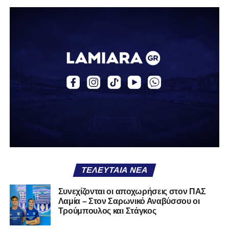
ομάδα.
Η δυναμική που χτίστηκε με κόπο, με χρήματα, με
δουλειά, με ατέλειωτες ώρες ανθρώπων που δεν
φαίνονται βρίσκεται σήμερα διάτρητη. Σαν ένα σακάκι
καλό που κάποτε φόρεσες σε επίσημες περιστάσεις τώρα
το κρατάς στη ντουλάπα, τσαλακωμένο, χωρίς να ξέρεις
αν πρέπει να το φορέσεις ξανά ή να το χαρίσεις. Η Λαμία
δείχνει να μην ξέρει τι θέλει να είναι. Και αυτό είναι πάντα
χειρότερο από το να ξέρεις ότι είσαι μικρός.
Το πιο ανησυχητικό δεν είναι η κατηγορία, είναι ότι
φίλαθλοι και περίγυρος, αντί για παράγοντες
σταθερότητας, γίνονται πολλαπλασιαστές αμφιβολίας.
ΤΕΛΕΥΤΑΊΑ ΝΈΑ
Ασχολούνται περισσότερο με τις «χάρες» των άλλων
παρά με τις δικές τους αδυναμίες. Σαν να ψάχνεις
Συνεχίζονται οι αποχωρήσεις στον ΠΑΣ
στον διπλανό το γιατί δεν βρέχει, ενώ κρατάς
Λαμία – Στον Σαρωνικό Αναβύσσου οι
ομπρέλα μέσα στο σαλόνι.
Τρούμπουλος και Στάγκος