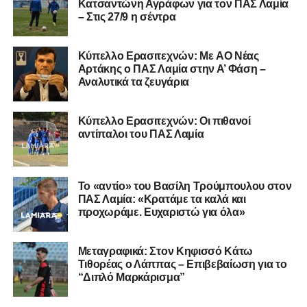
Κατσαντώνη Αγράφων για τον ΠΑΣ Λαμία
– Στις 27/9 η σέντρα
Kύπελλο Ερασιτεχνών: Με AO Nέας
Αρτάκης ο ΠΑΣ Λαμία στην Α’ Φάση –
Αναλυτικά τα ζευγάρια
Κύπελλο Ερασιτεχνών: Οι πιθανοί
αντίπαλοι του ΠΑΣ Λαμία
Το «αντίο» του Βασίλη Τρούμπουλου στον
ΠΑΣ Λαμία: «Κρατάμε τα καλά και
προχωράμε. Ευχαριστώ για όλα»
Μεταγραφικά: Στον Κηφισσό Κάτω
Τιθορέας ο Λάππας – Επιβεβαίωση για το
“Διπλό Μαρκάρισμα”