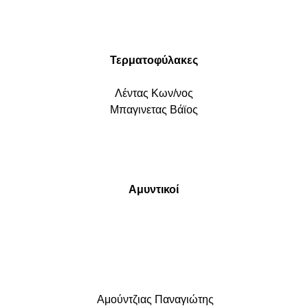
Τερματοφύλακες
Λέντας Κων/νος
Μπαγινετας Βάϊος
Αμυντικοί
Αμούντζιας Παναγιώτης