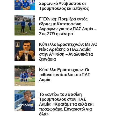
Σαρωνικό Αναβύσσου οι
Τρούμπουλος και Στάγκος
Γ’ Εθνική: Πρεμιέρα εντός
έδρας με Κατσαντώνη
Αγράφων για τον ΠΑΣ Λαμία –
Στις 27/9 η σέντρα
Kύπελλο Ερασιτεχνών: Με AO
Nέας Αρτάκης ο ΠΑΣ Λαμία
στην Α’ Φάση – Αναλυτικά τα
ζευγάρια
Κύπελλο Ερασιτεχνών: Οι
πιθανοί αντίπαλοι του ΠΑΣ
Λαμία
Το «αντίο» του Βασίλη
Τρούμπουλου στον ΠΑΣ
Λαμία: «Κρατάμε τα καλά και
προχωράμε. Ευχαριστώ για
όλα»