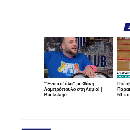
“Ένα απ’ όλα” με Φάνη
Πρέσβ
Λαμπρόπουλο στη Λαμία! |
Παρακ
Backstage
50 και