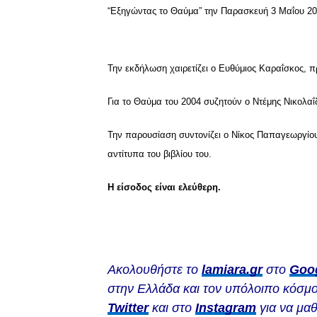
“Εξηγώντας το Θαύμα” την Παρασκευή 3 Μαΐου 2019
Την εκδήλωση χαιρετίζει ο Ευθύμιος Καραΐσκος, π
Για το Θαύμα του 2004 συζητούν ο Ντέμης Νικολα
Την παρουσίαση συντονίζει ο Νίκος Παπαγεωργίου
αντίτυπα του βιβλίου του.
Η είσοδος είναι ελεύθερη.
Ακολουθήστε το
lamiara.gr
στο
Goo
στην Ελλάδα και τον υπόλοιπο κόσμο
Twitter
και στο
Instagram
για να μαθ