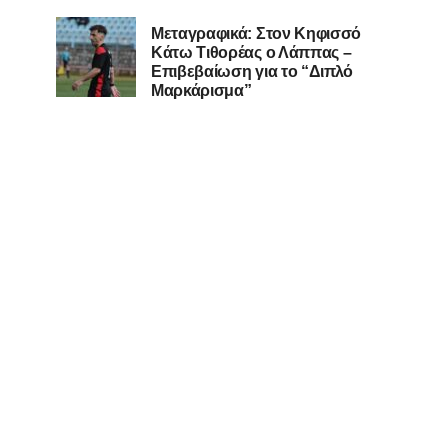
Μεταγραφικά: Στον Κηφισσό
Κάτω Τιθορέας ο Λάππας –
Επιβεβαίωση για το “Διπλό
Μαρκάρισμα”