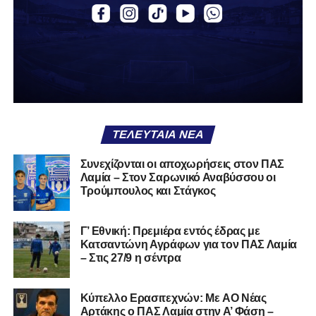
Α.Ο. Θήβα
Α.Ο. Καρύστου
ΑΠΣ Κηφισσός
Κιθαιρών
ΠΑΣ Λαμία
Α.Ε. Μαλεσίνας
ΤΕΛΕΥΤΑΊΑ ΝΈΑ
Α.Ο. Νέας Αρτάκης
Συνεχίζονται οι αποχωρήσεις στον ΠΑΣ
Λαμία – Στον Σαρωνικό Αναβύσσου οι
Α.Ε. Προποντίς Χαλκίδας
Τρούμπουλος και Στάγκος
Ταμυναϊκός Αλιβερίου
Φωκικός
Γ’ Εθνική: Πρεμιέρα εντός έδρας με
Κατσαντώνη Αγράφων για τον ΠΑΣ Λαμία
– Στις 27/9 η σέντρα
Συνολικά, στην
1η φάση
της διοργάνωσης συμμετέχουν
130 ομάδες
από τη Γ’ Εθνική και οι Κυπελλούχοι ή
φιναλίστ των ΕΠΣ που δήλωσαν συμμετοχή. Οι ομάδες
Kύπελλο Ερασιτεχνών: Με AO Nέας
έχουν χωριστεί σε
14 γεωγραφικά γκρουπ
, ενώ μετά την
Αρτάκης ο ΠΑΣ Λαμία στην Α’ Φάση –