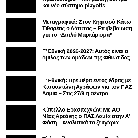
και νέο σύστημα playoffs
Μεταγραφικά: Στον Κηφισσό Κάτω
Τιθορέας ο Λάππας – Επιβεβαίωση
για το “Διπλό Μαρκάρισμα”
Γ’ Εθνική 2026-2027: Αυτός είναι ο
όμιλος των ομάδων της Φθιώτιδας
Γ’ Εθνική: Πρεμιέρα εντός έδρας με
Κατσαντώνη Αγράφων για τον ΠΑΣ
Λαμία – Στις 27/9 η σέντρα
Kύπελλο Ερασιτεχνών: Με AO
Nέας Αρτάκης ο ΠΑΣ Λαμία στην Α’
Φάση – Αναλυτικά τα ζευγάρια