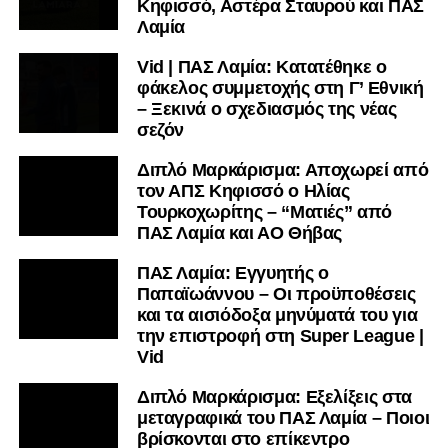
Κηφισσό, Αστέρα Σταυρού και ΠΑΣ
Λαμία
Vid | ΠΑΣ Λαμία: Κατατέθηκε ο
φάκελος συμμετοχής στη Γ’ Εθνική
– Ξεκινά ο σχεδιασμός της νέας
σεζόν
Διπλό Μαρκάρισμα: Αποχωρεί από
τον ΑΠΣ Κηφισσό ο Ηλίας
Τουρκοχωρίτης – “Ματιές” από
ΠΑΣ Λαμία και ΑΟ Θήβας
ΠΑΣ Λαμία: Εγγυητής ο
Παπαϊωάννου – Οι προϋποθέσεις
και τα αισιόδοξα μηνύματά του για
την επιστροφή στη Super League |
Vid
Διπλό Μαρκάρισμα: Εξελίξεις στα
μεταγραφικά του ΠΑΣ Λαμία – Ποιοι
βρίσκονται στο επίκεντρο