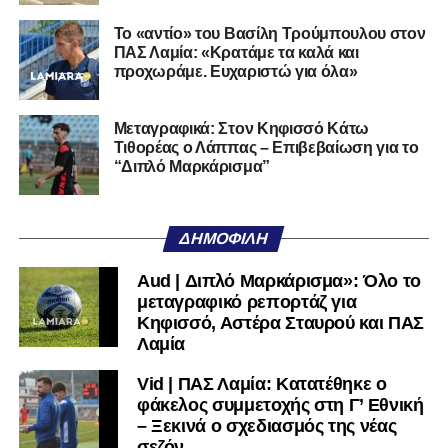
Η Λαμία μπορεί να επιστρέψει. Έχει τον κόσμο, έχει το
Το «αντίο» του Βασίλη Τρούμπουλου στον
όνομα, έχει τη βάση. Αυτό που δεν έχει και πρέπει να
ΠΑΣ Λαμία: «Κρατάμε τα καλά και
ξαναβρεί είναι αυτοπεποίθηση. Όχι αλαζονεία.
προχωράμε. Ευχαριστώ για όλα»
Αυτοπεποίθηση.
Αν η Λαμία συνεχίσει να μικραίνει τον εαυτό της, δεν θα
Μεταγραφικά: Στον Κηφισσό Κάτω
Τιθορέας ο Λάππας – Επιβεβαίωση για το
χρειαστεί κανείς άλλος να το κάνει.
“Διπλό Μαρκάρισμα”
Όταν αποφασίσει να συνειδητοποιήσει ότι είναι
μεγάλη, τότε η Γ’ Εθνική θα μοιάζει από μόνη της
ΔΗΜΟΦΙΛΉ
πολύ μικρή.
Aud | Διπλό Μαρκάρισμα»: Όλο το
Ακολουθήστε το
lamiara.gr
στο
Google News
για να
μεταγραφικό ρεπορτάζ για
μαθαίνετε πρώτοι τα κυανόλευκα νέα στην Ελλάδα και τον
Κηφισσό, Αστέρα Σταυρού και ΠΑΣ
υπόλοιπο κόσμο. Ακολουθήστε το lamiara.gr στο
Λαμία
Facebook
, στο
Twitter
και στο
Instagram
για να
Vid | ΠΑΣ Λαμία: Κατατέθηκε ο
μαθαίνετε σε χρόνο dt όλα τα νέα.
φάκελος συμμετοχής στη Γ’ Εθνική
– Ξεκινά ο σχεδιασμός της νέας
σεζόν