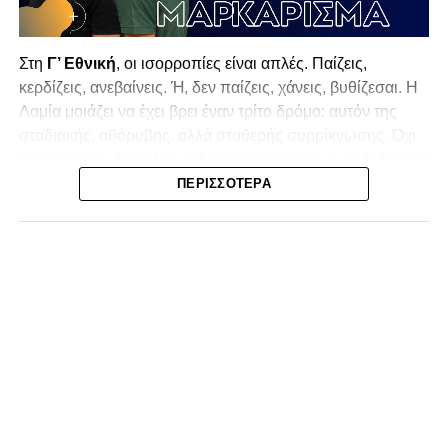
Στη
Γ’ Εθνική
, οι ισορροπίες είναι απλές. Παίζεις,
κερδίζεις, ανεβαίνεις. Ή, δεν παίζεις, χάνεις, βυθίζεσαι. Η
Λαμία
μοιάζει να έχει βρει έναν τρίτο δρόμο: αυτόν της
σταδιακής, αθόρυβης, αλλά σταθερής συρρίκνωσης. Όχι
αγωνιστικής. Αυτή δεν φαίνεται να υπάρχει με τα δεδομένα
της κατηγορίας. Της συρρίκνωσης της ίδιας της
ΠΕΡΙΣΣΌΤΕΡΑ
υπόστασής της.
Γράφει ο Νίκος Μώκος
Για μια ομάδα που πέρασε μια σχεδόν δεκαετία στα
σαλόνια της
Super League 1
, που έφτιαξε όνομα και
αναγνωρισιμότητα, δεν μπορεί η κουβέντα της πόλης να
είναι «μας αδικούν», «μας πολεμούν», «μας έχουν βάλει
στο μάτι».
Αυτά είναι πολυτέλειες των μικρών
.
Όχι των
ομάδων που ζητούν να παραμείνουν μεγάλες, έστω
και μέσα σε μια μικρή κατηγορία.