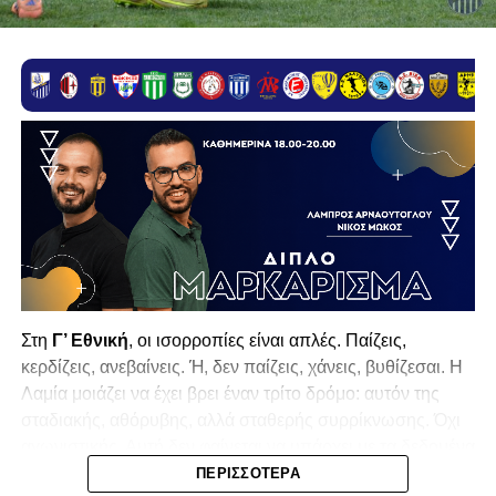
Στη
Γ’ Εθνική
, οι ισορροπίες είναι απλές. Παίζεις,
κερδίζεις, ανεβαίνεις. Ή, δεν παίζεις, χάνεις, βυθίζεσαι. Η
Λαμία
μοιάζει να έχει βρει έναν τρίτο δρόμο: αυτόν της
σταδιακής, αθόρυβης, αλλά σταθερής συρρίκνωσης. Όχι
αγωνιστικής. Αυτή δεν φαίνεται να υπάρχει με τα δεδομένα
της κατηγορίας. Της συρρίκνωσης της ίδιας της
ΠΕΡΙΣΣΌΤΕΡΑ