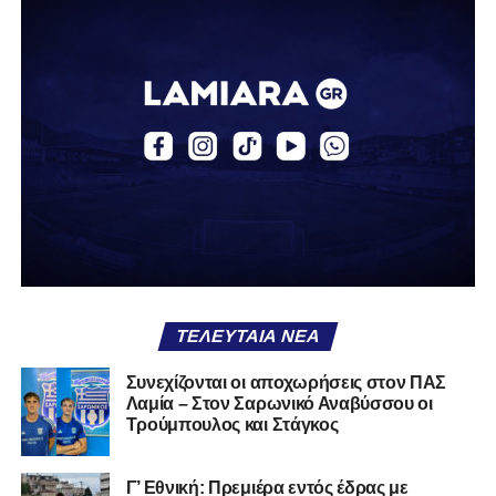
Η δυναμική που χτίστηκε με κόπο, με χρήματα, με
δουλειά, με ατέλειωτες ώρες ανθρώπων που δεν
φαίνονται βρίσκεται σήμερα διάτρητη. Σαν ένα σακάκι
καλό που κάποτε φόρεσες σε επίσημες περιστάσεις τώρα
το κρατάς στη ντουλάπα, τσαλακωμένο, χωρίς να ξέρεις
αν πρέπει να το φορέσεις ξανά ή να το χαρίσεις. Η Λαμία
δείχνει να μην ξέρει τι θέλει να είναι. Και αυτό είναι πάντα
χειρότερο από το να ξέρεις ότι είσαι μικρός.
Το πιο ανησυχητικό δεν είναι η κατηγορία, είναι ότι
φίλαθλοι και περίγυρος, αντί για παράγοντες
σταθερότητας, γίνονται πολλαπλασιαστές αμφιβολίας.
ΤΕΛΕΥΤΑΊΑ ΝΈΑ
Ασχολούνται περισσότερο με τις «χάρες» των άλλων
παρά με τις δικές τους αδυναμίες. Σαν να ψάχνεις
Συνεχίζονται οι αποχωρήσεις στον ΠΑΣ
στον διπλανό το γιατί δεν βρέχει, ενώ κρατάς
Λαμία – Στον Σαρωνικό Αναβύσσου οι
ομπρέλα μέσα στο σαλόνι.
Τρούμπουλος και Στάγκος
Μια
ομάδα
με
brand
, με
ιστορική διαδρομή
, με
Γ’ Εθνική: Πρεμιέρα εντός έδρας με
εμπειρία
ανώτερων επιπέδων,
δεν μπορεί να εκπέμπει