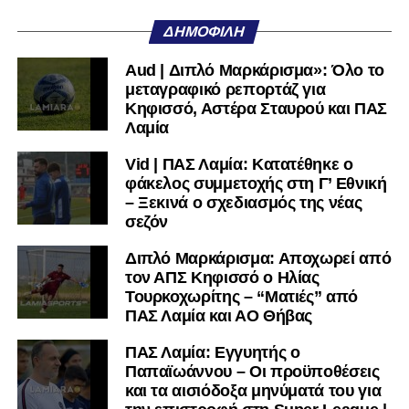
μεγάλη, τότε η Γ’ Εθνική θα μοιάζει από μόνη της
ΔΗΜΟΦΙΛΉ
πολύ μικρή.
Aud | Διπλό Μαρκάρισμα»: Όλο το
Ακολουθήστε το
lamiara.gr
στο
Google News
για να
μεταγραφικό ρεπορτάζ για
μαθαίνετε πρώτοι τα κυανόλευκα νέα στην Ελλάδα και τον
Κηφισσό, Αστέρα Σταυρού και ΠΑΣ
υπόλοιπο κόσμο. Ακολουθήστε το lamiara.gr στο
Λαμία
Facebook
, στο
Twitter
και στο
Instagram
για να
Vid | ΠΑΣ Λαμία: Κατατέθηκε ο
μαθαίνετε σε χρόνο dt όλα τα νέα.
φάκελος συμμετοχής στη Γ’ Εθνική
– Ξεκινά ο σχεδιασμός της νέας
σεζόν
Διπλό Μαρκάρισμα: Αποχωρεί από
τον ΑΠΣ Κηφισσό ο Ηλίας
Τουρκοχωρίτης – “Ματιές” από
ΠΑΣ Λαμία και ΑΟ Θήβας
ΠΑΣ Λαμία: Εγγυητής ο
Παπαϊωάννου – Οι προϋποθέσεις
και τα αισιόδοξα μηνύματά του για