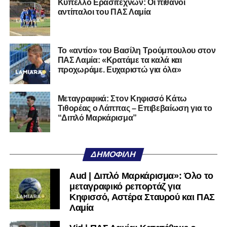
Κύπελλο Ερασιτεχνών: Οι πιθανοί
στη Γ’ Εθνική με τον ΠΑΣ Λαμία. Στο παρελθόν
αντίπαλοι του ΠΑΣ Λαμία
αγωνίστηκε στον Λεβαδειακό, ενώ πέρασε και από ομάδες
της Serie D στην Ιταλία, όπως οι Nocerina, S. Maria
Cilento και Castrovillari, έχοντας ξεκινήσει την
Το «αντίο» του Βασίλη Τρούμπουλου στον
ποδοσφαιρική του διαδρομή από τον Απόλλωνα Σμύρνης.
ΠΑΣ Λαμία: «Κρατάμε τα καλά και
προχωράμε. Ευχαριστώ για όλα»
Τον καλωσορίζουμε στην οικογένεια του Σαρωνικού και
του ευχόμαστε υγεία και επιτυχίες.»
Μεταγραφικά: Στον Κηφισσό Κάτω
Τιθορέας ο Λάππας – Επιβεβαίωση για το
Ακολουθήστε το
lamiara.gr
στο
Google News
για να
“Διπλό Μαρκάρισμα”
μαθαίνετε πρώτοι τα κυανόλευκα νέα στην Ελλάδα και τον
υπόλοιπο κόσμο. Ακολουθήστε το lamiara.gr στο
Facebook
, στο
Twitter
και στο
Instagram
για να
ΔΗΜΟΦΙΛΉ
μαθαίνετε σε χρόνο dt όλα τα νέα.
Aud | Διπλό Μαρκάρισμα»: Όλο το
μεταγραφικό ρεπορτάζ για
Κηφισσό, Αστέρα Σταυρού και ΠΑΣ
Λαμία