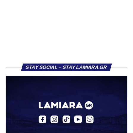
του ήταν η Κόρινθος και ο Ιωνικός, με την ομάδα της
Κορίνθου να εμφανίζεται για μεγάλο χρονικό διάστημα ως
το φαβορί για την υπογραφή του. Ωστόσο, η εξέλιξη ήταν
διαφορετική, καθώς ο 23χρονος αμυντικός επέλεξε τελικά
τον Σαρωνικό Αναβύσσου, όπου θα συναντήσει ξανά τον
πρώην συμπαίκτη του στον ΠΑΣ Λαμία, Χρυσόστομο
Στάγκο.
Η ανακοίνωση για τον Βασίλη Τρούμπουλο
STAY SOCIAL – STAY LAMIARA.GR
«Ο Α.Ο. Σαρωνικός Αναβύσσου ανακοινώνει την
απόκτηση του ποδοσφαιριστή Βασίλη Τρούμπουλου.
Ο Βασίλης, ο οποίος είναι 23 χρονών (γεννημένος το
2003), αγωνίζεται ως στόπερ και αμυντικός μέσος και την
περσινή σεζόν πραγματοποίησε γεμάτη χρονιά στη Γ’
Εθνική με τα χρώματα του ΠΑΣ Λαμία.
Στο παρελθόν αγωνίστηκε στην ΑΕΚ Β’, με την οποία