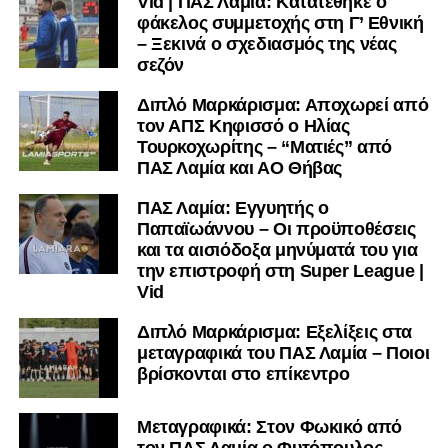
Vid | ΠΑΣ Λαμία: Κατατέθηκε ο
φάκελος συμμετοχής στη Γ’ Εθνική
– Ξεκινά ο σχεδιασμός της νέας
σεζόν
Διπλό Μαρκάρισμα: Αποχωρεί από
τον ΑΠΣ Κηφισσό ο Ηλίας
Τουρκοχωρίτης – “Ματιές” από
ΠΑΣ Λαμία και ΑΟ Θήβας
ΠΑΣ Λαμία: Εγγυητής ο
Παπαϊωάννου – Οι προϋποθέσεις
και τα αισιόδοξα μηνύματά του για
την επιστροφή στη Super League |
Vid
Διπλό Μαρκάρισμα: Εξελίξεις στα
μεταγραφικά του ΠΑΣ Λαμία – Ποιοι
βρίσκονται στο επίκεντρο
Μεταγραφικά: Στον Φωκικό από