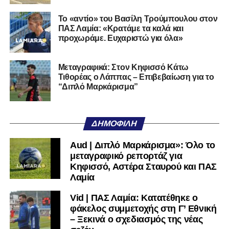
Η Λαμία μπορεί να επιστρέψει. Έχει τον κόσμο, έχει το
Το «αντίο» του Βασίλη Τρούμπουλου στον
όνομα, έχει τη βάση. Αυτό που δεν έχει και πρέπει να
ΠΑΣ Λαμία: «Κρατάμε τα καλά και
ξαναβρεί είναι αυτοπεποίθηση. Όχι αλαζονεία.
προχωράμε. Ευχαριστώ για όλα»
Αυτοπεποίθηση.
Αν η Λαμία συνεχίσει να μικραίνει τον εαυτό της, δεν θα
Μεταγραφικά: Στον Κηφισσό Κάτω
Τιθορέας ο Λάππας – Επιβεβαίωση για το
χρειαστεί κανείς άλλος να το κάνει.
“Διπλό Μαρκάρισμα”
Όταν αποφασίσει να συνειδητοποιήσει ότι είναι
μεγάλη, τότε η Γ’ Εθνική θα μοιάζει από μόνη της
ΔΗΜΟΦΙΛΉ
πολύ μικρή.
Aud | Διπλό Μαρκάρισμα»: Όλο το
Ακολουθήστε το
lamiara.gr
στο
Google News
για να
μεταγραφικό ρεπορτάζ για
μαθαίνετε πρώτοι τα κυανόλευκα νέα στην Ελλάδα και τον
Κηφισσό, Αστέρα Σταυρού και ΠΑΣ
υπόλοιπο κόσμο. Ακολουθήστε το lamiara.gr στο
Λαμία
Facebook
, στο
Twitter
και στο
Instagram
για να
Vid | ΠΑΣ Λαμία: Κατατέθηκε ο
μαθαίνετε σε χρόνο dt όλα τα νέα.
φάκελος συμμετοχής στη Γ’ Εθνική
– Ξεκινά ο σχεδιασμός της νέας