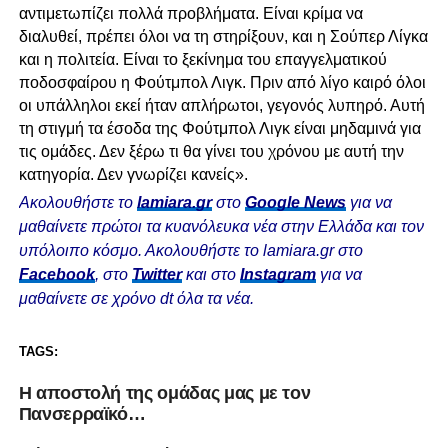
αντιμετωπίζει πολλά προβλήματα. Είναι κρίμα να
διαλυθεί, πρέπει όλοι να τη στηρίξουν, και η Σούπερ Λίγκα
και η πολιτεία. Είναι το ξεκίνημα του επαγγελματικού
ποδοσφαίρου η Φούτμπολ Λιγκ. Πριν από λίγο καιρό όλοι
οι υπάλληλοι εκεί ήταν απλήρωτοι, γεγονός λυπηρό. Αυτή
τη στιγμή τα έσοδα της Φούτμπολ Λιγκ είναι μηδαμινά για
τις ομάδες. Δεν ξέρω τι θα γίνει του χρόνου με αυτή την
κατηγορία. Δεν γνωρίζει κανείς».
Ακολουθήστε το
lamiara.gr
στο
Google News
για να
μαθαίνετε πρώτοι τα κυανόλευκα νέα στην Ελλάδα και τον
υπόλοιπο κόσμο. Ακολουθήστε το lamiara.gr στο
Facebook
, στο
Twitter
και στο
Instagram
για να
μαθαίνετε σε χρόνο dt όλα τα νέα.
TAGS:
Η αποστολή της ομάδας μας με τον
Πανσερραϊκό…