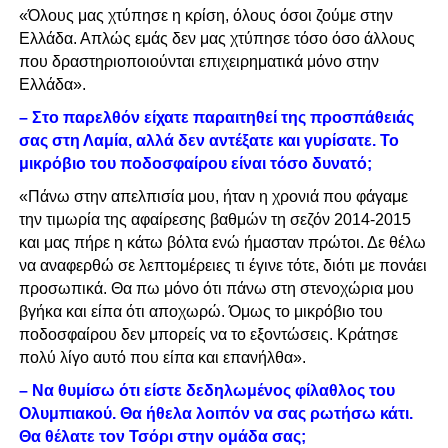
«Όλους μας χτύπησε η κρίση, όλους όσοι ζούμε στην
Ελλάδα. Απλώς εμάς δεν μας χτύπησε τόσο όσο άλλους
που δραστηριοποιούνται επιχειρηματικά μόνο στην
Ελλάδα».
– Στο παρελθόν είχατε παραιτηθεί της προσπάθειάς
σας στη Λαμία, αλλά δεν αντέξατε και γυρίσατε. Το
μικρόβιο του ποδοσφαίρου είναι τόσο δυνατό;
«Πάνω στην απελπισία μου, ήταν η χρονιά που φάγαμε
την τιμωρία της αφαίρεσης βαθμών τη σεζόν 2014-2015
και μας πήρε η κάτω βόλτα ενώ ήμασταν πρώτοι. Δε θέλω
να αναφερθώ σε λεπτομέρειες τι έγινε τότε, διότι με πονάει
προσωπικά. Θα πω μόνο ότι πάνω στη στενοχώρια μου
βγήκα και είπα ότι αποχωρώ. Όμως το μικρόβιο του
ποδοσφαίρου δεν μπορείς να το εξοντώσεις. Κράτησε
πολύ λίγο αυτό που είπα και επανήλθα».
– Να θυμίσω ότι είστε δεδηλωμένος φίλαθλος του
Ολυμπιακού. Θα ήθελα λοιπόν να σας ρωτήσω κάτι.
Θα θέλατε τον Τσόρι στην ομάδα σας;