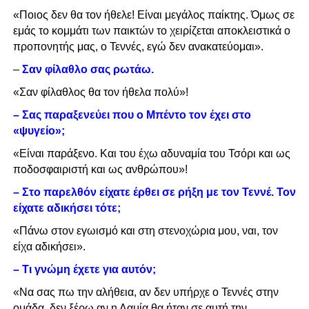
«Ποιος δεν θα τον ήθελε! Είναι μεγάλος παίκτης. Όμως σε
εμάς το κομμάτι των παικτών το χειρίζεται αποκλειστικά ο
προπονητής μας, ο Τεννές, εγώ δεν ανακατεύομαι».
–
Σαν φίλαθλο σας ρωτάω.
«Σαν φίλαθλος θα τον ήθελα πολύ»!
– Σας παραξενεύει που ο Μπέντο τον έχει στο
«ψυγείο»;
«Είναι παράξενο. Και του έχω αδυναμία του Τσόρι και ως
ποδοσφαιριστή και ως ανθρώπου»!
– Στο παρελθόν είχατε έρθει σε ρήξη με τον Τεννέ. Τον
είχατε αδικήσει τότε;
«Πάνω στον εγωισμό και στη στενοχώρια μου, ναι, τον
είχα αδικήσει».
– Τι γνώμη έχετε για αυτόν;
«Να σας πω την αλήθεια, αν δεν υπήρχε ο Τεννές στην
ομάδα, δεν ξέρω αν η Λαμία θα ήταν σε αυτή την