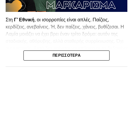
Στη
Γ’ Εθνική
, οι ισορροπίες είναι απλές. Παίζεις,
κερδίζεις, ανεβαίνεις. Ή, δεν παίζεις, χάνεις, βυθίζεσαι. Η
Λαμία
μοιάζει να έχει βρει έναν τρίτο δρόμο: αυτόν της
σταδιακής, αθόρυβης, αλλά σταθερής συρρίκνωσης. Όχι
αγωνιστικής. Αυτή δεν φαίνεται να υπάρχει με τα δεδομένα
της κατηγορίας. Της συρρίκνωσης της ίδιας της
ΠΕΡΙΣΣΌΤΕΡΑ
υπόστασής της.
Γράφει ο Νίκος Μώκος
Για μια ομάδα που πέρασε μια σχεδόν δεκαετία στα
σαλόνια της
Super League 1
, που έφτιαξε όνομα και
αναγνωρισιμότητα, δεν μπορεί η κουβέντα της πόλης να
είναι «μας αδικούν», «μας πολεμούν», «μας έχουν βάλει
στο μάτι».
Αυτά είναι πολυτέλειες των μικρών
.
Όχι των
ομάδων που ζητούν να παραμείνουν μεγάλες, έστω
και μέσα σε μια μικρή κατηγορία.