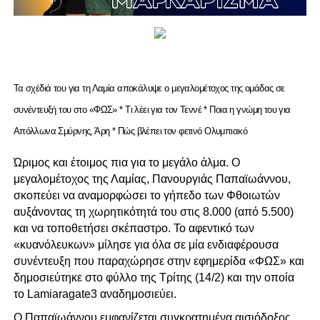
Τα σχέδιά του για τη Λαμία αποκάλυψε ο μεγαλομέτοχος της ομάδας σε
συνέντευξή του στο «ΦΩΣ» * Τι λέει για τον Τεννέ * Ποια η γνώμη του για
Απόλλωνα Σμύρνης, Άρη * Πώς βλέπει τον φετινό Ολυμπιακό
Ώριμος και έτοιμος πια για το μεγάλο άλμα. Ο
μεγαλομέτοχος της Λαμίας, Πανουργιάς Παπαϊωάννου,
σκοπεύει να αναμορφώσει το γήπεδο των Φθοιωτών
αυξάνοντας τη χωρητικότητά του στις 8.000 (από 5.500)
και να τοποθετήσει σκέπαστρο. Το αφεντικό των
«κυανόλευκων» μίλησε για όλα σε μία ενδιαφέρουσα
συνέντευξη που παραχώρησε στην εφημερίδα «ΦΩΣ» και
δημοσιεύτηκε στο φύλλο της Τρίτης (14/2) και την οποία
το Lamiaragate3
αναδημοσιεύει.
Ο Παπαϊωάννου εμφανίζεται συγκρατημένα αισιόδοξος