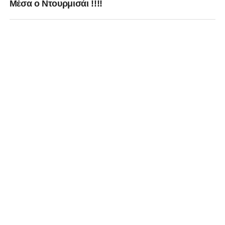
Μέσα ο Ντουρμισάι !!!!