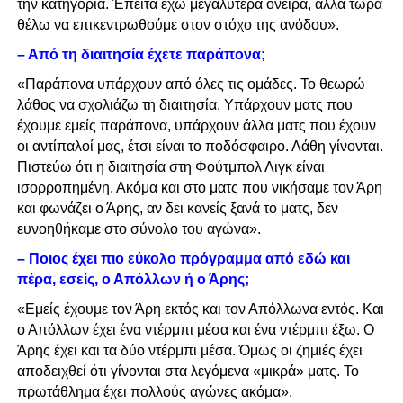
την κατηγορία. Έπειτα έχω μεγαλύτερα όνειρα, αλλά τώρα
θέλω να επικεντρωθούμε στον στόχο της ανόδου».
– Από τη διαιτησία έχετε παράπονα;
«Παράπονα υπάρχουν από όλες τις ομάδες. Το θεωρώ
λάθος να σχολιάζω τη διαιτησία. Υπάρχουν ματς που
έχουμε εμείς παράπονα, υπάρχουν άλλα ματς που έχουν
οι αντίπαλοί μας, έτσι είναι το ποδόσφαιρο. Λάθη γίνονται.
Πιστεύω ότι η διαιτησία στη Φούτμπολ Λιγκ είναι
ισορροπημένη. Ακόμα και στο ματς που νικήσαμε τον Άρη
και φωνάζει ο Άρης, αν δει κανείς ξανά το ματς, δεν
ευνοηθήκαμε στο σύνολο του αγώνα».
– Ποιος έχει πιο εύκολο πρόγραμμα από εδώ και
πέρα, εσείς, ο Απόλλων ή ο Άρης;
«Εμείς έχουμε τον Άρη εκτός και τον Απόλλωνα εντός. Και
ο Απόλλων έχει ένα ντέρμπι μέσα και ένα ντέρμπι έξω. Ο
Άρης έχει και τα δύο ντέρμπι μέσα. Όμως οι ζημιές έχει
αποδειχθεί ότι γίνονται στα λεγόμενα «μικρά» ματς. Το
πρωτάθλημα έχει πολλούς αγώνες ακόμα».