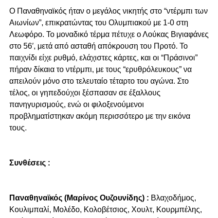
Ο Παναθηναϊκός ήταν ο μεγάλος νικητής στο “ντέρμπι των
Αιωνίων”, επικρατώντας του Ολυμπιακού με 1-0 στη
Λεωφόρο. Το μοναδικό τέρμα πέτυχε ο Λούκας Βιγιαφάνες
στο 56′, μετά από ασταθή απόκρουση του Προτό. Το
παιχνίδι είχε ρυθμό, ελάχιστες κάρτες, και οι “Πράσινοι”
πήραν δίκαια το ντέρμπι, με τους “ερυθρόλευκους” να
απειλούν μόνο στο τελευταίο τέταρτο του αγώνα. Στο
τέλος, οι γηπεδούχοι ξέσπασαν σε έξαλλους
πανηγυρισμούς, ενώ οι φιλοξενούμενοι
προβληματίστηκαν ακόμη περισσότερο με την εικόνα
τους.
Συνθέσεις :
Παναθηναϊκός (Μαρίνος Ουζουνίδης) :
Βλαχοδήμος,
Κουλιμπαλί, Μολέδο, Κολοβέτσιος, Χουλτ, Κουρμπέλης,