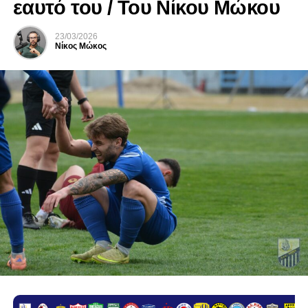
εαυτό του / Του Νίκου Μώκου
23/03/2026
Νίκος Μώκος