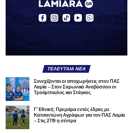
καλό που κάποτε φόρεσες σε επίσημες περιστάσεις τώρα
το κρατάς στη ντουλάπα, τσαλακωμένο, χωρίς να ξέρεις
αν πρέπει να το φορέσεις ξανά ή να το χαρίσεις. Η Λαμία
δείχνει να μην ξέρει τι θέλει να είναι. Και αυτό είναι πάντα
χειρότερο από το να ξέρεις ότι είσαι μικρός.
Το πιο ανησυχητικό δεν είναι η κατηγορία, είναι ότι
φίλαθλοι και περίγυρος, αντί για παράγοντες
σταθερότητας, γίνονται πολλαπλασιαστές αμφιβολίας.
ΤΕΛΕΥΤΑΊΑ ΝΈΑ
Ασχολούνται περισσότερο με τις «χάρες» των άλλων
παρά με τις δικές τους αδυναμίες. Σαν να ψάχνεις
Συνεχίζονται οι αποχωρήσεις στον ΠΑΣ
στον διπλανό το γιατί δεν βρέχει, ενώ κρατάς
Λαμία – Στον Σαρωνικό Αναβύσσου οι
ομπρέλα μέσα στο σαλόνι.
Τρούμπουλος και Στάγκος
Μια
ομάδα
με
brand
, με
ιστορική διαδρομή
, με
Γ’ Εθνική: Πρεμιέρα εντός έδρας με
εμπειρία
ανώτερων επιπέδων,
δεν μπορεί να εκπέμπει
Κατσαντώνη Αγράφων για τον ΠΑΣ Λαμία
εικόνα ομάδας-θύματος.
Δεν γίνεται να μιλά για «κέντρα
– Στις 27/9 η σέντρα
αποφάσεων» και «επιρροές» και «αδικίες».
Αυτά είναι
ομολογίες μειονεξίας. Και οι μεγάλες ομάδες δεν