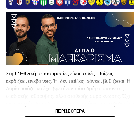
Στη
Γ’ Εθνική
, οι ισορροπίες είναι απλές. Παίζεις,
κερδίζεις, ανεβαίνεις. Ή, δεν παίζεις, χάνεις, βυθίζεσαι. Η
Λαμία
μοιάζει να έχει βρει έναν τρίτο δρόμο: αυτόν της
σταδιακής, αθόρυβης, αλλά σταθερής συρρίκνωσης. Όχι
αγωνιστικής. Αυτή δεν φαίνεται να υπάρχει με τα δεδομένα
της κατηγορίας. Της συρρίκνωσης της ίδιας της
ΠΕΡΙΣΣΌΤΕΡΑ
υπόστασής της.
Γράφει ο Νίκος Μώκος