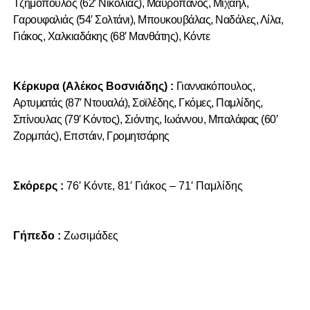
Τζημόπουλος (62′ Νικολιάς), Μαυροπάνος, Μιχαήλ,
Γαρουφαλιάς (54′ Σολτάνι), Μπουκουβάλας, Ναδάλες, Λίλα,
Γιάκος, Χαλκιαδάκης (68′ Μανθάτης), Κόντε
Κέρκυρα (Αλέκος Βοσνιάδης) :
Γιαννακόπουλος,
Αρτυματάς (87′ Ντουαλά), Σοϊλέδης, Γκόμες, Παμλίδης,
Σπίνουλας (79′ Κόντος), Σιόντης, Ιωάννου, Μπαλάφας (60′
Ζορμπάς), Επστάιν, Γρομητσάρης
Σκόρερς :
76′ Κόντε, 81′ Γιάκος – 71′ Παμλίδης
Γήπεδο :
Ζωσιμάδες