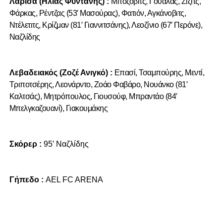
Λάρισα (Ηλίας Φυντάνης) :
Μπόζοβιτς, Γουάλας, Ζίζιτς,
Φάρκας, Ρέντζας (53′ Μασούρας), Φατιόν, Αγκάνοβιτς,
Ντέλετιτς, Κρίζμαν (81′ Γιαννιτσάνης), Λεοζίνιο (67′ Περόνε),
Ναζλίδης
Λεβαδειακός (Ζοζέ Ανιγκό) :
Επασί, Τσαμπούρης, Μεντί,
Τριποτσέρης, Λεονάρντο, Ζοάο Φαβάρο, Νουάνκο (81′
Καλτσάς), Μητρόπουλος, Γιουσούφ, Μπραντάο (84′
Μπελγκαζουανί), Γιακουμάκης
Σκόρερ :
95′ Ναζλίδης
Γήπεδο :
AEL FC ARENA