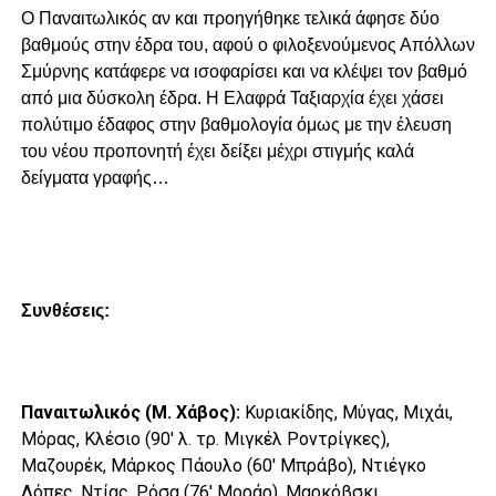
Ο Παναιτωλικός αν και προηγήθηκε τελικά άφησε δύο
βαθμούς στην έδρα του, αφού ο φιλοξενούμενος Απόλλων
Σμύρνης κατάφερε να ισοφαρίσει και να κλέψει τον βαθμό
από μια δύσκολη έδρα. Η Ελαφρά Ταξιαρχία έχει χάσει
πολύτιμο έδαφος στην βαθμολογία όμως με την έλευση
του νέου προπονητή έχει δείξει μέχρι στιγμής καλά
δείγματα γραφής…
Συνθέσεις:
Παναιτωλικός (Μ. Χάβος):
Κυριακίδης, Μύγας, Μιχάι,
Μόρας, Κλέσιο (90′ λ. τρ. Μιγκέλ Ροντρίγκες),
Μαζουρέκ, Μάρκος Πάουλο (60′ Μπράβο), Ντιέγκο
Λόπες, Ντίας, Ρόσα (76′ Μοράρ), Μαρκόβσκι.