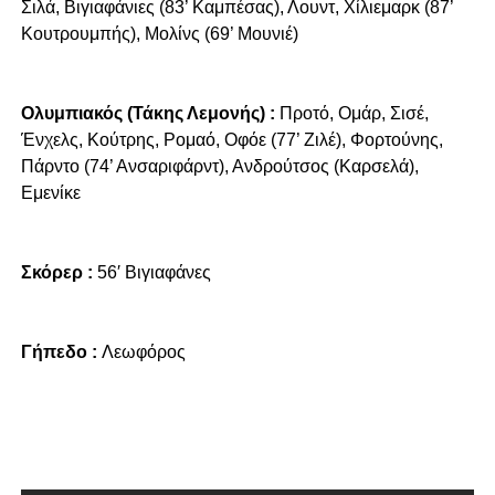
Σιλά, Βιγιαφάνιες (83’ Καμπέσας), Λουντ, Χίλιεμαρκ (87’
Κουτρουμπής), Μολίνς (69’ Μουνιέ)
Ολυμπιακός (Τάκης Λεμονής) :
Προτό, Ομάρ, Σισέ,
Ένχελς, Κούτρης, Ρομαό, Οφόε (77’ Ζιλέ), Φορτούνης,
Πάρντο (74’ Ανσαριφάρντ), Ανδρούτσος (Καρσελά),
Εμενίκε
Σκόρερ :
56′ Βιγιαφάνες
Γήπεδο :
Λεωφόρος