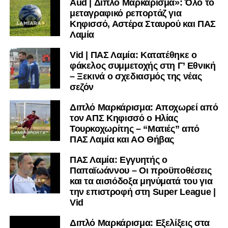
Aud | Διπλό Μαρκάρισμα»: Όλο το
Ακολουθήστε το
lamiara.gr
στο
Google News
για να
μεταγραφικό ρεπορτάζ για
μαθαίνετε πρώτοι τα κυανόλευκα νέα στην Ελλάδα και τον
Κηφισσό, Αστέρα Σταυρού και ΠΑΣ
υπόλοιπο κόσμο. Ακολουθήστε το lamiara.gr στο
Λαμία
Facebook
, στο
Twitter
και στο
Instagram
για να
Vid | ΠΑΣ Λαμία: Κατατέθηκε ο
μαθαίνετε σε χρόνο dt όλα τα νέα.
φάκελος συμμετοχής στη Γ’ Εθνική
– Ξεκινά ο σχεδιασμός της νέας
σεζόν
Διπλό Μαρκάρισμα: Αποχωρεί από
τον ΑΠΣ Κηφισσό ο Ηλίας
Τουρκοχωρίτης – “Ματιές” από
ΠΑΣ Λαμία και ΑΟ Θήβας
ΠΑΣ Λαμία: Εγγυητής ο
Παπαϊωάννου – Οι προϋποθέσεις
και τα αισιόδοξα μηνύματά του για
την επιστροφή στη Super League |
Vid
Διπλό Μαρκάρισμα: Εξελίξεις στα