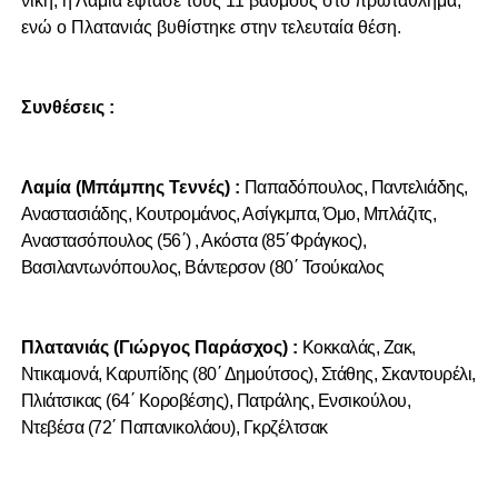
νίκη, η Λαμία έφτασε τους 11 βαθμούς στο πρωτάθλημα,
ενώ ο Πλατανιάς βυθίστηκε στην τελευταία θέση.
Συνθέσεις :
Λαμία (Μπάμπης Τεννές) :
Παπαδόπουλος, Παντελιάδης,
Αναστασιάδης, Κουτρομάνος, Ασίγκμπα, Όμο, Μπλάζιτς,
Αναστασόπουλος (56΄) , Ακόστα (85΄Φράγκος),
Βασιλαντωνόπουλος, Βάντερσον (80΄ Τσούκαλος
Πλατανιάς (Γιώργος Παράσχος) :
Κοκκαλάς, Ζακ,
Ντικαμονά, Καρυπίδης (80΄ Δημούτσος), Στάθης, Σκαντουρέλι,
Πλιάτσικας (64΄ Κοροβέσης), Πατράλης, Ενσικούλου,
Ντεβέσα (72΄ Παπανικολάου), Γκρζέλτσακ