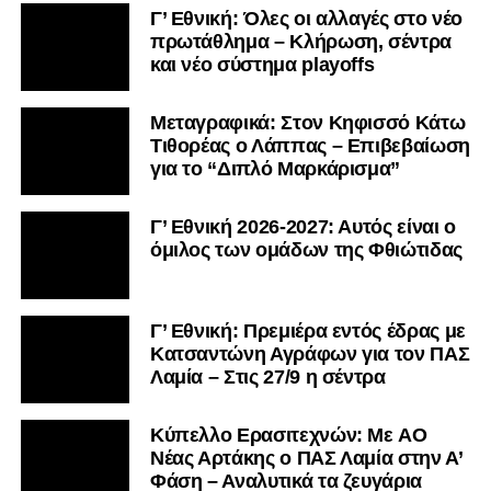
Γ’ Εθνική: Όλες οι αλλαγές στο νέο
πρωτάθλημα – Κλήρωση, σέντρα
και νέο σύστημα playoffs
Μεταγραφικά: Στον Κηφισσό Κάτω
Τιθορέας ο Λάππας – Επιβεβαίωση
για το “Διπλό Μαρκάρισμα”
Γ’ Εθνική 2026-2027: Αυτός είναι ο
όμιλος των ομάδων της Φθιώτιδας
Γ’ Εθνική: Πρεμιέρα εντός έδρας με
Κατσαντώνη Αγράφων για τον ΠΑΣ
Λαμία – Στις 27/9 η σέντρα
Kύπελλο Ερασιτεχνών: Με AO
Nέας Αρτάκης ο ΠΑΣ Λαμία στην Α’
Φάση – Αναλυτικά τα ζευγάρια