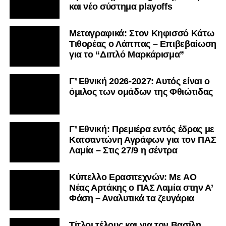
και νέο σύστημα playoffs
Μεταγραφικά: Στον Κηφισσό Κάτω
Τιθορέας ο Λάππας – Επιβεβαίωση
για το “Διπλό Μαρκάρισμα”
Γ’ Εθνική 2026-2027: Αυτός είναι ο
όμιλος των ομάδων της Φθιώτιδας
Γ’ Εθνική: Πρεμιέρα εντός έδρας με
Κατσαντώνη Αγράφων για τον ΠΑΣ
Λαμία – Στις 27/9 η σέντρα
Kύπελλο Ερασιτεχνών: Με AO
Nέας Αρτάκης ο ΠΑΣ Λαμία στην Α’
Φάση – Αναλυτικά τα ζευγάρια
Τίτλοι τέλους και για τον Βασίλη