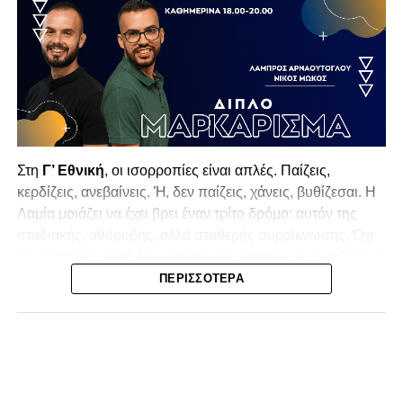
Στη
Γ’ Εθνική
, οι ισορροπίες είναι απλές. Παίζεις,
κερδίζεις, ανεβαίνεις. Ή, δεν παίζεις, χάνεις, βυθίζεσαι. Η
Λαμία
μοιάζει να έχει βρει έναν τρίτο δρόμο: αυτόν της
σταδιακής, αθόρυβης, αλλά σταθερής συρρίκνωσης. Όχι
αγωνιστικής. Αυτή δεν φαίνεται να υπάρχει με τα δεδομένα
της κατηγορίας. Της συρρίκνωσης της ίδιας της
ΠΕΡΙΣΣΌΤΕΡΑ
υπόστασής της.
Γράφει ο Νίκος Μώκος
Για μια ομάδα που πέρασε μια σχεδόν δεκαετία στα
σαλόνια της
Super League 1
, που έφτιαξε όνομα και