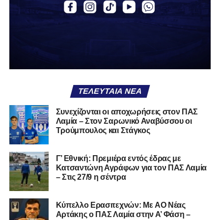
αν πρέπει να το φορέσεις ξανά ή να το χαρίσεις. Η Λαμία
δείχνει να μην ξέρει τι θέλει να είναι. Και αυτό είναι πάντα
χειρότερο από το να ξέρεις ότι είσαι μικρός.
Το πιο ανησυχητικό δεν είναι η κατηγορία, είναι ότι
φίλαθλοι και περίγυρος, αντί για παράγοντες
σταθερότητας, γίνονται πολλαπλασιαστές αμφιβολίας.
ΤΕΛΕΥΤΑΊΑ ΝΈΑ
Ασχολούνται περισσότερο με τις «χάρες» των άλλων
παρά με τις δικές τους αδυναμίες. Σαν να ψάχνεις
Συνεχίζονται οι αποχωρήσεις στον ΠΑΣ
στον διπλανό το γιατί δεν βρέχει, ενώ κρατάς
Λαμία – Στον Σαρωνικό Αναβύσσου οι
ομπρέλα μέσα στο σαλόνι.
Τρούμπουλος και Στάγκος
Μια
ομάδα
με
brand
, με
ιστορική διαδρομή
, με
Γ’ Εθνική: Πρεμιέρα εντός έδρας με
εμπειρία
ανώτερων επιπέδων,
δεν μπορεί να εκπέμπει
Κατσαντώνη Αγράφων για τον ΠΑΣ Λαμία
εικόνα ομάδας-θύματος.
Δεν γίνεται να μιλά για «κέντρα
– Στις 27/9 η σέντρα
αποφάσεων» και «επιρροές» και «αδικίες».
Αυτά είναι
ομολογίες μειονεξίας. Και οι μεγάλες ομάδες δεν
Kύπελλο Ερασιτεχνών: Με AO Nέας
ομολογούν μειονεξία. Τη διορθώνουν.
Βέβαια αυτό
Αρτάκης ο ΠΑΣ Λαμία στην Α’ Φάση –
απαιτεί και ισχυρό διοικητικό αποτύπωμα. Κάτι που σε