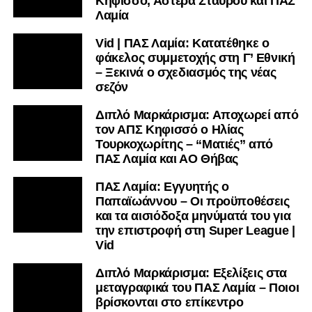
Κηφισσό, Αστέρα Σταυρού και ΠΑΣ
υπόλοιπο κόσμο. Ακολουθήστε το lamiara.gr στο
Λαμία
Facebook
, στο
Twitter
και στο
Instagram
για να
Vid | ΠΑΣ Λαμία: Κατατέθηκε ο
μαθαίνετε σε χρόνο dt όλα τα νέα.
φάκελος συμμετοχής στη Γ’ Εθνική
– Ξεκινά ο σχεδιασμός της νέας
σεζόν
Διπλό Μαρκάρισμα: Αποχωρεί από
τον ΑΠΣ Κηφισσό ο Ηλίας
Τουρκοχωρίτης – “Ματιές” από
ΠΑΣ Λαμία και ΑΟ Θήβας
ΠΑΣ Λαμία: Εγγυητής ο
Παπαϊωάννου – Οι προϋποθέσεις
και τα αισιόδοξα μηνύματά του για
την επιστροφή στη Super League |
Vid
Διπλό Μαρκάρισμα: Εξελίξεις στα
μεταγραφικά του ΠΑΣ Λαμία – Ποιοι
βρίσκονται στο επίκεντρο