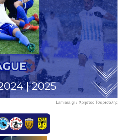
Lamiara.gr / Χρήστος Τσαρτσάλης