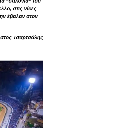
τα “σαλόνια” του
λλο, στις νίκες
την έβαλαν στον
ήστος Τσαρτσάλης