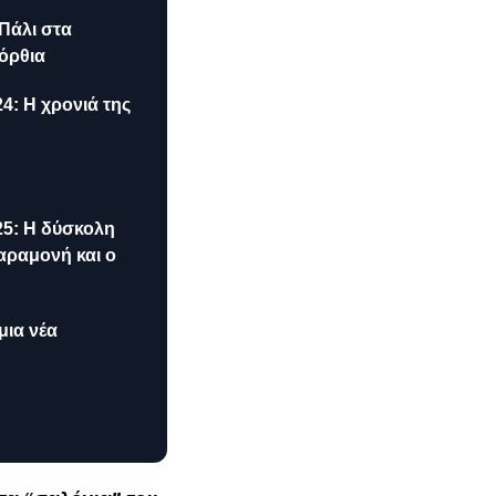
 Πάλι στα
όρθια
4: Η χρονιά της
25: Η δύσκολη
αραμονή και ο
μια νέα