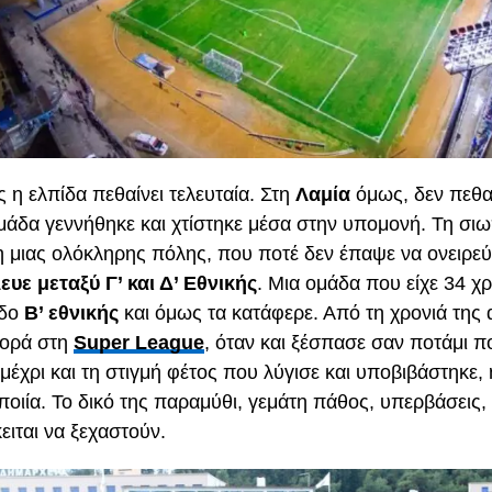
 η ελπίδα πεθαίνει τελευταία. Στη
Λαμία
όμως, δεν πεθαίν
μάδα γεννήθηκε και χτίστηκε μέσα στην υπομονή. Τη σι
η μιας ολόκληρης πόλης, που ποτέ δεν έπαψε να ονειρεύ
υε μεταξύ Γ’ και Δ’ Εθνικής
. Μια ομάδα που είχε 34 χρ
εδο
Β’ εθνικής
και όμως τα κατάφερε. Από τη χρονιά της 
ορά στη
Super League
, όταν και ξέσπασε σαν ποτάμι πο
 μέχρι και τη στιγμή φέτος που λύγισε και υποβιβάστηκε, 
ποιία. Το δικό της παραμύθι, γεμάτη πάθος, υπερβάσεις, 
ειται να ξεχαστούν.