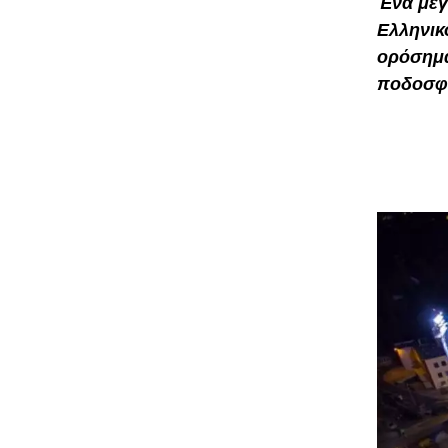
Ένα μεγ
Ελληνικ
ορόσημα
ποδοσφα