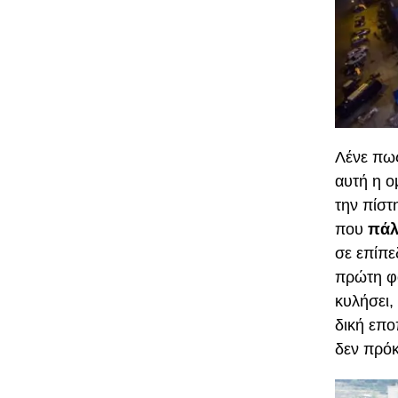
Λένε πως
αυτή η ο
την πίστ
που
πάλε
σε επίπ
πρώτη φ
κυλήσει,
δική επο
δεν πρόκ