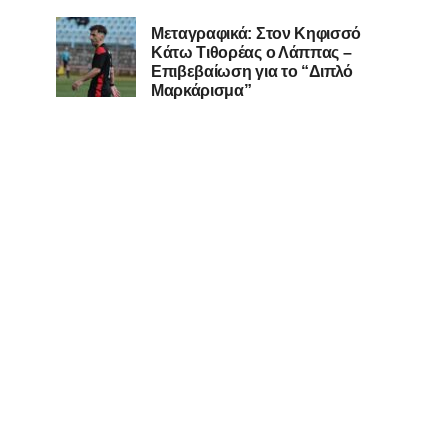
Μεταγραφικά: Στον Κηφισσό
Κάτω Τιθορέας ο Λάππας –
Επιβεβαίωση για το “Διπλό
Μαρκάρισμα”