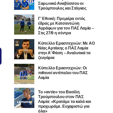
Σαρωνικό Αναβύσσου οι
Τρούμπουλος και Στάγκος
Γ’ Εθνική: Πρεμιέρα εντός
έδρας με Κατσαντώνη
Αγράφων για τον ΠΑΣ Λαμία –
Στις 27/9 η σέντρα
Kύπελλο Ερασιτεχνών: Με AO
Nέας Αρτάκης ο ΠΑΣ Λαμία
στην Α’ Φάση – Αναλυτικά τα
ζευγάρια
Κύπελλο Ερασιτεχνών: Οι
πιθανοί αντίπαλοι του ΠΑΣ
Λαμία
Το «αντίο» του Βασίλη
Τρούμπουλου στον ΠΑΣ
Λαμία: «Κρατάμε τα καλά και
προχωράμε. Ευχαριστώ για
όλα»