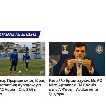
ΔΙΑΒΆΣΤΕ ΕΠΊΣΗΣ
νική: Πρεμιέρα εντός έδρας
Kύπελλο Ερασιτεχνών: Με AO
τσαντώνη Αγράφων για
Nέας Αρτάκης ο ΠΑΣ Λαμία
Σ Λαμία – Στις 27/9 η
στην Α’ Φάση – Αναλυτικά τα
α
ζευγάρια