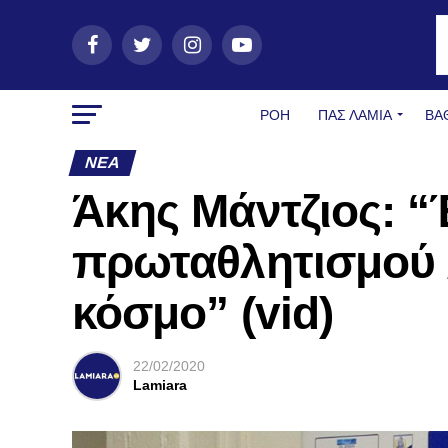
ΡΟΗ
ΠΑΣ ΛΑΜΊΑ
ΒΑ
ΝΈΑ
Άκης Μάντζιος: “
πρωταθλητισμού 
κόσμο” (vid)
22/02/2020
Lamiara