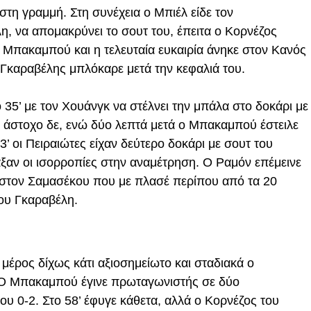
η γραμμή. Στη συνέχεια ο Μπιέλ είδε τον
η, να απομακρύνει το σουτ του, έπειτα ο Κορνέζος
 Μπακαμπού και η τελευταία ευκαιρία άνηκε στον Κανός
 Γκαραβέλης μπλόκαρε μετά την κεφαλιά του.
 35’ με τον Χουάνγκ να στέλνει την μπάλα στο δοκάρι με
ά άστοχο δε, ενώ δύο λεπτά μετά ο Μπακαμπού έστειλε
3’ οι Πειραιώτες είχαν δεύτερο δοκάρι με σουτ του
αξαν οι ισορροπίες στην αναμέτρηση. Ο Ραμόν επέμεινε
 στον Σαμασέκου που με πλασέ περίπου από τα 20
του Γκαραβέλη.
μέρος δίχως κάτι αξιοσημείωτο και σταδιακά ο
 Ο Μπακαμπού έγινε πρωταγωνιστής σε δύο
 του 0-2. Στο 58’ έφυγε κάθετα, αλλά ο Κορνέζος του