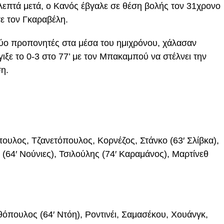
 λεπτά μετά, ο Κανός έβγαλε σε θέση βολής τον 31χρονο
σε τον Γκαραβέλη.
δύο προπονητές στα μέσα του ημιχρόνου, χάλασαν
γιξε το 0-3 στο 77’ με τον Μπακαμπού να στέλνει την
ση.
υλος, Τζανετόπουλος, Κορνέζος, Στάνκο (63′ Σλίβκα),
(64′ Νούνιες), Τσιλούλης (74′ Καραμάνος), Μαρτίνεθ
πουλος (64′ Ντόη), Ροντινέι, Σαμασέκου, Χουάνγκ,