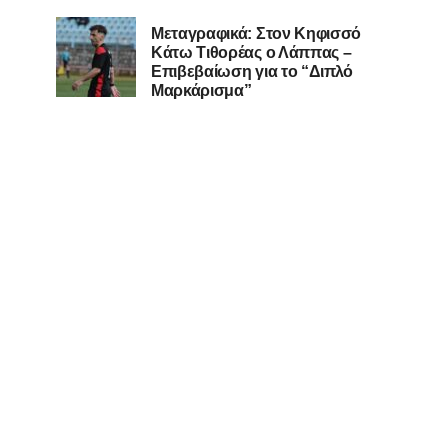
Μεταγραφικά: Στον Κηφισσό
Κάτω Τιθορέας ο Λάππας –
Επιβεβαίωση για το “Διπλό
Μαρκάρισμα”