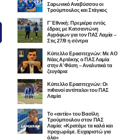
Σαρωνικό Αναβύσσου οι
Τρούμπουλος και Στάγκος
Γ’ Εθνική: Πρεμιέρα εντός
έδρας με Κατσαντώνη
Αγράφων για τον ΠΑΣ Λαμία –
Στις 27/9 η σέντρα
Kύπελλο Ερασιτεχνών: Με AO
Nέας Αρτάκης ο ΠΑΣ Λαμία
στην Α’ Φάση – Αναλυτικά τα
ζευγάρια
Κύπελλο Ερασιτεχνών: Οι
πιθανοί αντίπαλοι του ΠΑΣ
Λαμία
Το «αντίο» του Βασίλη
Τρούμπουλου στον ΠΑΣ
Λαμία: «Κρατάμε τα καλά και
προχωράμε. Ευχαριστώ για
όλα»