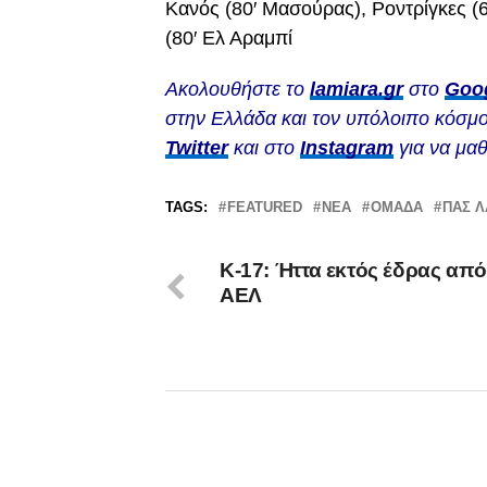
Κανός (80′ Μασούρας), Ροντρίγκες (
(80′ Ελ Αραμπί
Ακολουθήστε το
lamiara.gr
στο
Goo
στην Ελλάδα και τον υπόλοιπο κόσμο
Twitter
και στο
Instagram
για να μαθ
TAGS:
FEATURED
ΝΈΑ
ΟΜΆΔΑ
ΠΑΣ Λ
Κ-17: Ήττα εκτός έδρας από
ΑΕΛ