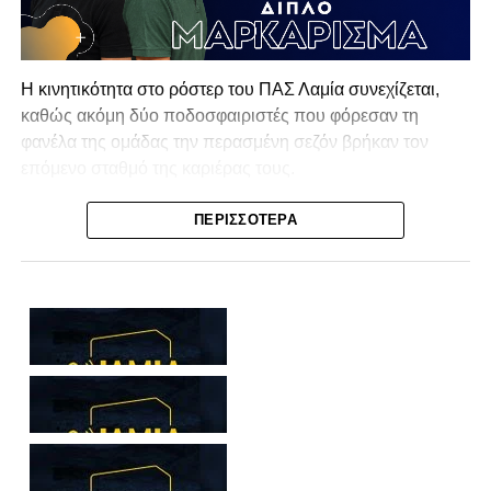
Η κινητικότητα στο ρόστερ του ΠΑΣ Λαμία συνεχίζεται,
καθώς ακόμη δύο ποδοσφαιριστές που φόρεσαν τη
φανέλα της ομάδας την περασμένη σεζόν βρήκαν τον
επόμενο σταθμό της καριέρας τους.
Ο λόγος για τον Βασίλη Τρούμπουλο και τον Χρυσόστομο
ΠΕΡΙΣΣΌΤΕΡΑ
Στάγκο, οι οποίοι θα συνεχίσουν μαζί την ποδοσφαιρική
τους πορεία στον Σαρωνικό Αναβύσσου, με τον σύλλογο
να ανακοινώνει επίσημα την απόκτησή τους.
Ιδιαίτερο ενδιαφέρον παρουσιάζει η περίπτωση του
Βασίλη Τρούμπουλου, ο οποίος βρέθηκε στο στόχαστρο
αρκετών ομάδων το φετινό καλοκαίρι. Ανάμεσα στους
συλλόγους που ενδιαφέρθηκαν έντονα για την απόκτησή
του ήταν η Κόρινθος και ο Ιωνικός, με την ομάδα της
Κορίνθου να εμφανίζεται για μεγάλο χρονικό διάστημα ως