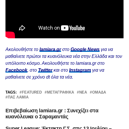
Ακολουθήστε το
lamiara.gr
στο
Google News
για να
μαθαίνετε πρώτοι τα κυανόλευκα νέα στην Ελλάδα και τον
υπόλοιπο κόσμο. Ακολουθήστε το lamiara.gr στο
Facebook
, στο
Twitter
και στο
Instagram
για να
μαθαίνετε σε χρόνο dt όλα τα νέα.
TAGS:
FEATURED
ΜΕΤΑΓΡΑΦΙΚΆ
ΝΈΑ
ΟΜΆΔΑ
ΠΑΣ ΛΑΜΙΑ
Επιβεβαίωση lamiara.gr : Συνεχίζει στα
κυανόλευκα ο Σαραμαντάς
Super League: Έκτακτη Γ.Σ. στις 13 Ιουλίου –