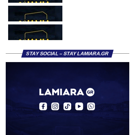
το φαβορί για την υπογραφή του. Ωστόσο, η εξέλιξη ήταν
διαφορετική, καθώς ο 23χρονος αμυντικός επέλεξε τελικά
τον Σαρωνικό Αναβύσσου, όπου θα συναντήσει ξανά τον
πρώην συμπαίκτη του στον ΠΑΣ Λαμία, Χρυσόστομο
Στάγκο.
Η ανακοίνωση για τον Βασίλη Τρούμπουλο
STAY SOCIAL – STAY LAMIARA.GR
«Ο Α.Ο. Σαρωνικός Αναβύσσου ανακοινώνει την
απόκτηση του ποδοσφαιριστή Βασίλη Τρούμπουλου.
Ο Βασίλης, ο οποίος είναι 23 χρονών (γεννημένος το
2003), αγωνίζεται ως στόπερ και αμυντικός μέσος και την
περσινή σεζόν πραγματοποίησε γεμάτη χρονιά στη Γ’
Εθνική με τα χρώματα του ΠΑΣ Λαμία.
Στο παρελθόν αγωνίστηκε στην ΑΕΚ Β’, με την οποία
κατέγραψε 10 συμμετοχές στη Super League 2, καθώς
επίσης σε Εθνικό και Ζάκυνθο. Ξεκίνησε την καριέρα του