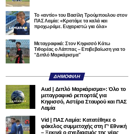
της Serie D στην Ιταλία, όπως οι Nocerina, S. Maria
Cilento και Castrovillari, έχοντας ξεκινήσει την
Το «αντίο» του Βασίλη Τρούμπουλου στον
ποδοσφαιρική του διαδρομή από τον Απόλλωνα Σμύρνης.
ΠΑΣ Λαμία: «Κρατάμε τα καλά και
προχωράμε. Ευχαριστώ για όλα»
Τον καλωσορίζουμε στην οικογένεια του Σαρωνικού και
του ευχόμαστε υγεία και επιτυχίες.»
Μεταγραφικά: Στον Κηφισσό Κάτω
Τιθορέας ο Λάππας – Επιβεβαίωση για το
Ακολουθήστε το
lamiara.gr
στο
Google News
για να
“Διπλό Μαρκάρισμα”
μαθαίνετε πρώτοι τα κυανόλευκα νέα στην Ελλάδα και τον
υπόλοιπο κόσμο. Ακολουθήστε το lamiara.gr στο
Facebook
, στο
Twitter
και στο
Instagram
για να
ΔΗΜΟΦΙΛΉ
μαθαίνετε σε χρόνο dt όλα τα νέα.
Aud | Διπλό Μαρκάρισμα»: Όλο το
μεταγραφικό ρεπορτάζ για
Κηφισσό, Αστέρα Σταυρού και ΠΑΣ
Λαμία
Vid | ΠΑΣ Λαμία: Κατατέθηκε ο
φάκελος συμμετοχής στη Γ’ Εθνική
– Ξεκινά ο σχεδιασμός της νέας