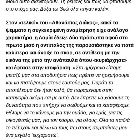
Μόνο αυτό σκεφτόμουν. Τη ρεβάνς και πώς θα φτάσουμε
στο στόχο μας. Δόξα τω Θεώ όλα πήγαν καλά».
Στον «τελικό» του «Αθανάσιος Διάκος», κακά τα
ψέμματα η συγκεκριμένη αναμέτρηση είχε ανάλογο
χαρακτήρα, η Λαμία έδειξε δύο πρόσωπα αφού στο
πρώτο μισό η αντίπαλός της παρουσιάστηκε να πατά
καλύτερα και άνοιξε το σκορ, σε αντίθεση με την
εικόνα της μετά την ανάπαυλα όπου «κυριάρχησε»
και έφτασε στην ισοφάριση.
«Στο ημίχρονο είπαμε
μεταξύ μας στα αποδυτήρια πως πρέπει να ηρεμήσουμε
και να πιστέψουμε στους εαυτούς μας. Παρότι το
αποτέλεσμα δεν ήταν καλό, θα παραμέναμε στην
κατηγορία ακόμη και με αυτό. Δεν έπρεπε να χάσουμε τη
δυνατότητα που υπήρχε να σωθούμε και τα καταφέραμε.
Θέλαμε να το κάνουμε για την ομάδα, για εμάς, για τις
οικογένειές μας, για τον κόσμο, για όλους. Ολα τα παιδιά
το πέτυχαν και θέλω να τους πω στους συμπαίκτες μου
ένα μεγάλο ‘ευχαριστώ’.