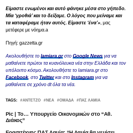
Είμαστε ενωμένοι και αυτό φάνηκε μέσα στο γήπεδο.
Μία ‘γροθιά’ και το δείξαμε. Ο λόγος που μείναμε και
τα καταφέραμε ήταν αυτός. Είμαστε ‘ένα’»
, μας
μετέφερε με νόημα.a
Πηγή: gazzetta.gr
Ακολουθήστε το
lamiara.gr
στο
Google News
για να
μαθαίνετε πρώτοι τα κυανόλευκα νέα στην Ελλάδα και τον
υπόλοιπο κόσμο. Ακολουθήστε το lamiara.gr στο
Facebook
, στο
Twitter
και στο
Instagram
για να
μαθαίνετε σε χρόνο dt όλα τα νέα.
TAGS:
ΑΝΤΈΤΖΟ
ΝΈΑ
ΟΜΆΔΑ
ΠΑΣ ΛΑΜΙΑ
Pic | Το… Υπουργείο Οικονομικών στο “Αθ.
Διάκος”
Ερασιτέχνης ΠΑΣ Λαμία: “Η Λαμία θα γεμίσει