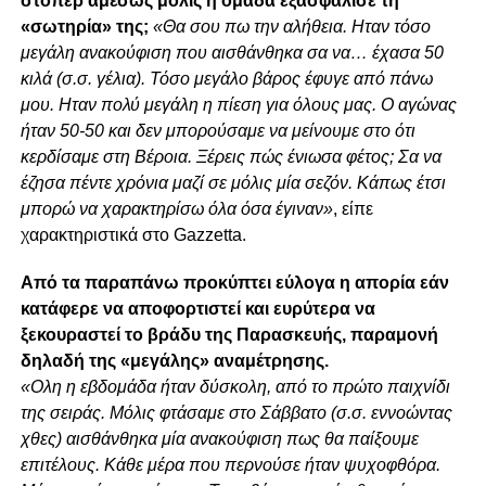
στόπερ αμέσως μόλις η ομάδα εξασφάλισε τη
«σωτηρία» της;
«Θα σου πω την αλήθεια. Ηταν τόσο
μεγάλη ανακούφιση που αισθάνθηκα σα να… έχασα 50
κιλά (σ.σ. γέλια). Τόσο μεγάλο βάρος έφυγε από πάνω
μου. Ηταν πολύ μεγάλη η πίεση για όλους μας. Ο αγώνας
ήταν 50-50 και δεν μπορούσαμε να μείνουμε στο ότι
κερδίσαμε στη Βέροια. Ξέρεις πώς ένιωσα φέτος; Σα να
έζησα πέντε χρόνια μαζί σε μόλις μία σεζόν. Κάπως έτσι
μπορώ να χαρακτηρίσω όλα όσα έγιναν»
, είπε
χαρακτηριστικά στο Gazzetta.
Από τα παραπάνω προκύπτει εύλογα η απορία εάν
κατάφερε να αποφορτιστεί και ευρύτερα να
ξεκουραστεί το βράδυ της Παρασκευής, παραμονή
δηλαδή της «μεγάλης» αναμέτρησης.
«Ολη η εβδομάδα ήταν δύσκολη, από το πρώτο παιχνίδι
της σειράς. Μόλις φτάσαμε στο Σάββατο (σ.σ. εννοώντας
χθες) αισθάνθηκα μία ανακούφιση πως θα παίξουμε
επιτέλους. Κάθε μέρα που περνούσε ήταν ψυχοφθόρα.