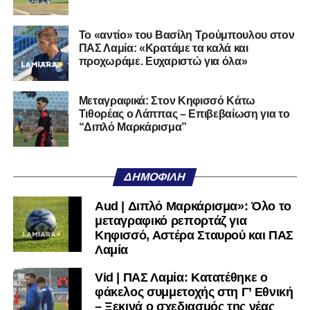
της Serie D στην Ιταλία, όπως οι Nocerina, S. Maria
Cilento και Castrovillari, έχοντας ξεκινήσει την
Το «αντίο» του Βασίλη Τρούμπουλου στον
ποδοσφαιρική του διαδρομή από τον Απόλλωνα Σμύρνης.
ΠΑΣ Λαμία: «Κρατάμε τα καλά και
προχωράμε. Ευχαριστώ για όλα»
Τον καλωσορίζουμε στην οικογένεια του Σαρωνικού και
του ευχόμαστε υγεία και επιτυχίες.»
Μεταγραφικά: Στον Κηφισσό Κάτω
Τιθορέας ο Λάππας – Επιβεβαίωση για το
Ακολουθήστε το
lamiara.gr
στο
Google News
για να
“Διπλό Μαρκάρισμα”
μαθαίνετε πρώτοι τα κυανόλευκα νέα στην Ελλάδα και τον
υπόλοιπο κόσμο. Ακολουθήστε το lamiara.gr στο
Facebook
, στο
Twitter
και στο
Instagram
για να
ΔΗΜΟΦΙΛΉ
μαθαίνετε σε χρόνο dt όλα τα νέα.
Aud | Διπλό Μαρκάρισμα»: Όλο το
μεταγραφικό ρεπορτάζ για
Κηφισσό, Αστέρα Σταυρού και ΠΑΣ
Λαμία
Vid | ΠΑΣ Λαμία: Κατατέθηκε ο
φάκελος συμμετοχής στη Γ’ Εθνική
– Ξεκινά ο σχεδιασμός της νέας