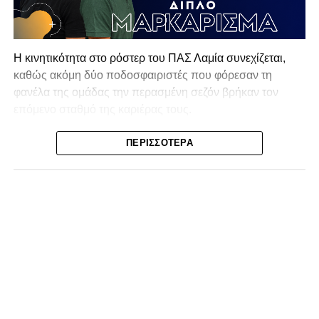
Η κινητικότητα στο ρόστερ του ΠΑΣ Λαμία συνεχίζεται,
καθώς ακόμη δύο ποδοσφαιριστές που φόρεσαν τη
φανέλα της ομάδας την περασμένη σεζόν βρήκαν τον
επόμενο σταθμό της καριέρας τους.
Ο λόγος για τον Βασίλη Τρούμπουλο και τον Χρυσόστομο
ΠΕΡΙΣΣΌΤΕΡΑ
Στάγκο, οι οποίοι θα συνεχίσουν μαζί την ποδοσφαιρική
τους πορεία στον Σαρωνικό Αναβύσσου, με τον σύλλογο
να ανακοινώνει επίσημα την απόκτησή τους.
Ιδιαίτερο ενδιαφέρον παρουσιάζει η περίπτωση του
Βασίλη Τρούμπουλου, ο οποίος βρέθηκε στο στόχαστρο
αρκετών ομάδων το φετινό καλοκαίρι. Ανάμεσα στους
συλλόγους που ενδιαφέρθηκαν έντονα για την απόκτησή
του ήταν η Κόρινθος και ο Ιωνικός, με την ομάδα της
Κορίνθου να εμφανίζεται για μεγάλο χρονικό διάστημα ως