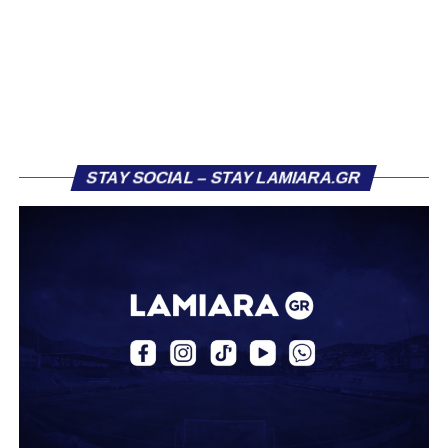
το φαβορί για την υπογραφή του. Ωστόσο, η εξέλιξη ήταν
διαφορετική, καθώς ο 23χρονος αμυντικός επέλεξε τελικά
τον Σαρωνικό Αναβύσσου, όπου θα συναντήσει ξανά τον
πρώην συμπαίκτη του στον ΠΑΣ Λαμία, Χρυσόστομο
Στάγκο.
Η ανακοίνωση για τον Βασίλη Τρούμπουλο
STAY SOCIAL – STAY LAMIARA.GR
«Ο Α.Ο. Σαρωνικός Αναβύσσου ανακοινώνει την
απόκτηση του ποδοσφαιριστή Βασίλη Τρούμπουλου.
Ο Βασίλης, ο οποίος είναι 23 χρονών (γεννημένος το
2003), αγωνίζεται ως στόπερ και αμυντικός μέσος και την
περσινή σεζόν πραγματοποίησε γεμάτη χρονιά στη Γ’
Εθνική με τα χρώματα του ΠΑΣ Λαμία.
Στο παρελθόν αγωνίστηκε στην ΑΕΚ Β’, με την οποία
κατέγραψε 10 συμμετοχές στη Super League 2, καθώς
επίσης σε Εθνικό και Ζάκυνθο. Ξεκίνησε την καριέρα του