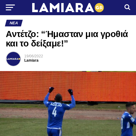
ΝΈΑ
Aντέτζο: “Ήμασταν μια γροθιά
και το δείξαμε!”
19/06/2022
Lamiara