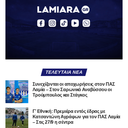
2003), αγωνίζεται ως στόπερ και αμυντικός μέσος και την
περσινή σεζόν πραγματοποίησε γεμάτη χρονιά στη Γ’
Εθνική με τα χρώματα του ΠΑΣ Λαμία.
Στο παρελθόν αγωνίστηκε στην ΑΕΚ Β’, με την οποία
κατέγραψε 10 συμμετοχές στη Super League 2, καθώς
επίσης σε Εθνικό και Ζάκυνθο. Ξεκίνησε την καριέρα του
από τα τμήματα υποδομής του ΠΑΣ Λαμία, φτάνοντας
μέχρι την πρώτη ομάδα, με την οποία πραγματοποίησε
συμμετοχή στη Super League απέναντι στον Παναιτωλικό
στις 26 Σεπτεμβρίου 2021.
ΤΕΛΕΥΤΑΊΑ ΝΈΑ
Καλωσορίζουμε τον Βασίλη στην οικογένεια του
Συνεχίζονται οι αποχωρήσεις στον ΠΑΣ
Λαμία – Στον Σαρωνικό Αναβύσσου οι
Σαρωνικού και του ευχόμαστε υγεία και πολλές
Τρούμπουλος και Στάγκος
επιτυχίες.»
Γ’ Εθνική: Πρεμιέρα εντός έδρας με
Κατσαντώνη Αγράφων για τον ΠΑΣ Λαμία
– Στις 27/9 η σέντρα
Η ανακοίνωση για τον Χρυσόστομο Στάγκο