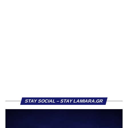
Ιδιαίτερο ενδιαφέρον παρουσιάζει η περίπτωση του
Βασίλη Τρούμπουλου, ο οποίος βρέθηκε στο στόχαστρο
αρκετών ομάδων το φετινό καλοκαίρι. Ανάμεσα στους
συλλόγους που ενδιαφέρθηκαν έντονα για την απόκτησή
του ήταν η Κόρινθος και ο Ιωνικός, με την ομάδα της
Κορίνθου να εμφανίζεται για μεγάλο χρονικό διάστημα ως
το φαβορί για την υπογραφή του. Ωστόσο, η εξέλιξη ήταν
διαφορετική, καθώς ο 23χρονος αμυντικός επέλεξε τελικά
τον Σαρωνικό Αναβύσσου, όπου θα συναντήσει ξανά τον
πρώην συμπαίκτη του στον ΠΑΣ Λαμία, Χρυσόστομο
Στάγκο.
Η ανακοίνωση για τον Βασίλη Τρούμπουλο
STAY SOCIAL – STAY LAMIARA.GR
«Ο Α.Ο. Σαρωνικός Αναβύσσου ανακοινώνει την
απόκτηση του ποδοσφαιριστή Βασίλη Τρούμπουλου.
Ο Βασίλης, ο οποίος είναι 23 χρονών (γεννημένος το