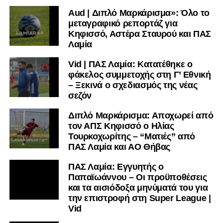
Aud | Διπλό Μαρκάρισμα»: Όλο το
μεταγραφικό ρεπορτάζ για
Κηφισσό, Αστέρα Σταυρού και ΠΑΣ
Λαμία
Vid | ΠΑΣ Λαμία: Κατατέθηκε ο
φάκελος συμμετοχής στη Γ’ Εθνική
– Ξεκινά ο σχεδιασμός της νέας
σεζόν
Διπλό Μαρκάρισμα: Αποχωρεί από
τον ΑΠΣ Κηφισσό ο Ηλίας
Τουρκοχωρίτης – “Ματιές” από
ΠΑΣ Λαμία και ΑΟ Θήβας
ΠΑΣ Λαμία: Εγγυητής ο
Παπαϊωάννου – Οι προϋποθέσεις
και τα αισιόδοξα μηνύματά του για
την επιστροφή στη Super League |
Vid