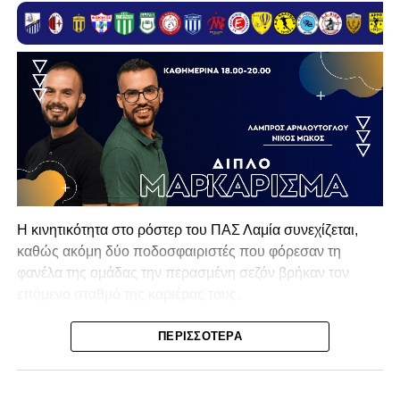
Η κινητικότητα στο ρόστερ του ΠΑΣ Λαμία συνεχίζεται,
καθώς ακόμη δύο ποδοσφαιριστές που φόρεσαν τη
φανέλα της ομάδας την περασμένη σεζόν βρήκαν τον
επόμενο σταθμό της καριέρας τους.
Ο λόγος για τον Βασίλη Τρούμπουλο και τον Χρυσόστομο
ΠΕΡΙΣΣΌΤΕΡΑ
Στάγκο, οι οποίοι θα συνεχίσουν μαζί την ποδοσφαιρική
τους πορεία στον Σαρωνικό Αναβύσσου, με τον σύλλογο
να ανακοινώνει επίσημα την απόκτησή τους.