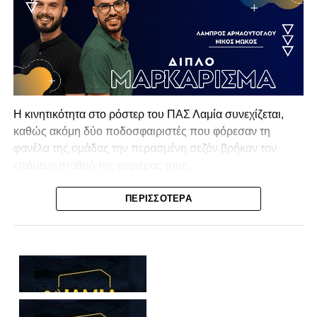
Η κινητικότητα στο ρόστερ του ΠΑΣ Λαμία συνεχίζεται,
καθώς ακόμη δύο ποδοσφαιριστές που φόρεσαν τη
φανέλα της ομάδας την περασμένη σεζόν βρήκαν τον
επόμενο σταθμό της καριέρας τους.
Ο λόγος για τον Βασίλη Τρούμπουλο και τον Χρυσόστομο
ΠΕΡΙΣΣΌΤΕΡΑ
Στάγκο, οι οποίοι θα συνεχίσουν μαζί την ποδοσφαιρική
τους πορεία στον Σαρωνικό Αναβύσσου, με τον σύλλογο
να ανακοινώνει επίσημα την απόκτησή τους.
Ιδιαίτερο ενδιαφέρον παρουσιάζει η περίπτωση του
Βασίλη Τρούμπουλου, ο οποίος βρέθηκε στο στόχαστρο
αρκετών ομάδων το φετινό καλοκαίρι. Ανάμεσα στους