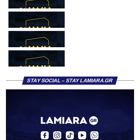
συλλόγους που ενδιαφέρθηκαν έντονα για την απόκτησή
του ήταν η Κόρινθος και ο Ιωνικός, με την ομάδα της
Κορίνθου να εμφανίζεται για μεγάλο χρονικό διάστημα ως
το φαβορί για την υπογραφή του. Ωστόσο, η εξέλιξη ήταν
διαφορετική, καθώς ο 23χρονος αμυντικός επέλεξε τελικά
τον Σαρωνικό Αναβύσσου, όπου θα συναντήσει ξανά τον
πρώην συμπαίκτη του στον ΠΑΣ Λαμία, Χρυσόστομο
Στάγκο.
Η ανακοίνωση για τον Βασίλη Τρούμπουλο
STAY SOCIAL – STAY LAMIARA.GR
«Ο Α.Ο. Σαρωνικός Αναβύσσου ανακοινώνει την
απόκτηση του ποδοσφαιριστή Βασίλη Τρούμπουλου.
Ο Βασίλης, ο οποίος είναι 23 χρονών (γεννημένος το
2003), αγωνίζεται ως στόπερ και αμυντικός μέσος και την
περσινή σεζόν πραγματοποίησε γεμάτη χρονιά στη Γ’
Εθνική με τα χρώματα του ΠΑΣ Λαμία.