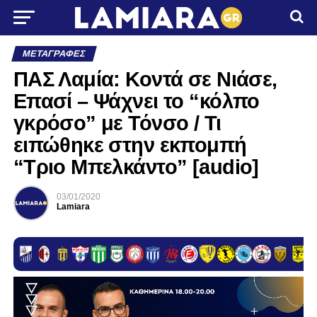
ΜΕΤΑΓΡΑΦΈΣ
ΠΑΣ Λαμία: Κοντά σε Νιάσε,
Επασί – Ψάχνει το “κόλπο
γκρόσο” με Τόνσο / Τι
ειπώθηκε στην εκπομπή
“Τριο Μπελκάντο” [audio]
03/01/2020
Lamiara