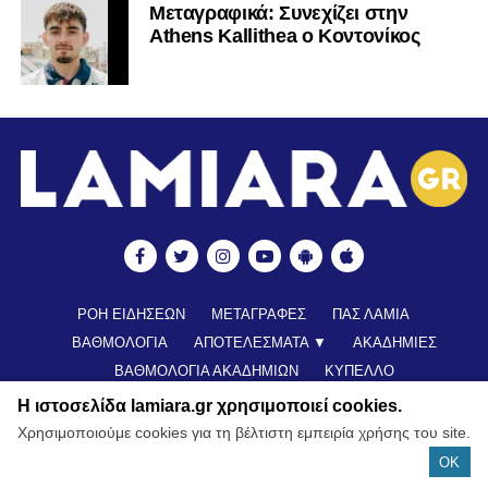
Mεταγραφικά: Συνεχίζει στην
Athens Kallithea ο Κοντονίκος
ΡΟΗ ΕΙΔΗΣΕΩΝ
ΜΕΤΑΓΡΑΦΕΣ
ΠΑΣ ΛΑΜΙΑ
ΒΑΘΜΟΛΟΓΙΑ
ΑΠΟΤΕΛΕΣΜΑΤΑ ▼
ΑΚΑΔΗΜΙΕΣ
ΒΑΘΜΟΛΟΓΙΑ ΑΚΑΔΗΜΙΩΝ
ΚΥΠΕΛΛΟ
ΝΕΑ ΑΠΟ ΕΛΛΑΔΑ
FUTSAL
ΠΟΔΟΣΦΑΙΡΟ ΓΥΝΑΙΚΩΝ
Η ιστοσελίδα lamiara.gr χρησιμοποιεί cookies.
ALL TIME ROSTER
LAMIA POLIS 87,7 ▶︎
ΕΠΙΚΟΙΝΩΝΊΑ
Χρησιμοποιούμε cookies για τη βέλτιστη εμπειρία χρήσης του site.
OK