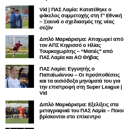
Vid | ΠΑΣ Λαμία: Κατατέθηκε ο
φάκελος συμμετοχής στη Γ’ Εθνική
– Ξεκινά ο σχεδιασμός της νέας
σεζόν
Διπλό Μαρκάρισμα: Αποχωρεί από
τον ΑΠΣ Κηφισσό ο Ηλίας
Τουρκοχωρίτης – “Ματιές” από
ΠΑΣ Λαμία και ΑΟ Θήβας
ΠΑΣ Λαμία: Εγγυητής ο
Παπαϊωάννου – Οι προϋποθέσεις
και τα αισιόδοξα μηνύματά του για
την επιστροφή στη Super League |
Vid
Διπλό Μαρκάρισμα: Εξελίξεις στα
μεταγραφικά του ΠΑΣ Λαμία – Ποιοι
βρίσκονται στο επίκεντρο