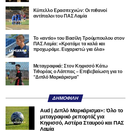
27/06/2002) προέρχεται επίσης από μία γεμάτη χρονιά
Κύπελλο Ερασιτεχνών: Οι πιθανοί
στη Γ’ Εθνική με τον ΠΑΣ Λαμία. Στο παρελθόν
αντίπαλοι του ΠΑΣ Λαμία
αγωνίστηκε στον Λεβαδειακό, ενώ πέρασε και από ομάδες
της Serie D στην Ιταλία, όπως οι Nocerina, S. Maria
Cilento και Castrovillari, έχοντας ξεκινήσει την
Το «αντίο» του Βασίλη Τρούμπουλου στον
ποδοσφαιρική του διαδρομή από τον Απόλλωνα Σμύρνης.
ΠΑΣ Λαμία: «Κρατάμε τα καλά και
προχωράμε. Ευχαριστώ για όλα»
Τον καλωσορίζουμε στην οικογένεια του Σαρωνικού και
του ευχόμαστε υγεία και επιτυχίες.»
Μεταγραφικά: Στον Κηφισσό Κάτω
Τιθορέας ο Λάππας – Επιβεβαίωση για το
Ακολουθήστε το
lamiara.gr
στο
Google News
για να
“Διπλό Μαρκάρισμα”
μαθαίνετε πρώτοι τα κυανόλευκα νέα στην Ελλάδα και τον
υπόλοιπο κόσμο. Ακολουθήστε το lamiara.gr στο
Facebook
, στο
Twitter
και στο
Instagram
για να
ΔΗΜΟΦΙΛΉ
μαθαίνετε σε χρόνο dt όλα τα νέα.
Aud | Διπλό Μαρκάρισμα»: Όλο το
μεταγραφικό ρεπορτάζ για
Κηφισσό, Αστέρα Σταυρού και ΠΑΣ
Λαμία