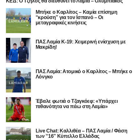
ΚΕΔ: Ο Τζήλος θα διευθύνει το Λαμία – Ολυμπιακός
Μπήκε ο Καρλίτος – Καμία επίσημη
“κρούση” για τον Ισπανό – Οι
μεταγραφικές κινήσεις
ΠΑΣ Λαμία Κ-19: Χειμερινή ενίσχυση με
Μακρίδη!
ΠΑΣ Λαμία: Ατομικό ο Καρλίτος – Μπήκε ο
Λόνγκο
Έβαλε φωτιά ο Τζαγκόεφ: «Υπάρχει
πιθανότητα να πάω στη Λαμία»
Live Chat: Καλλιθέα – ΠΑΣ Λαμία / Φάση
των “16” Κύπελλο Ελλάδας