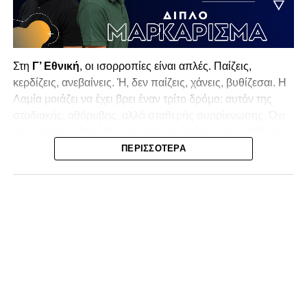
Στη
Γ’ Εθνική
, οι ισορροπίες είναι απλές. Παίζεις,
κερδίζεις, ανεβαίνεις. Ή, δεν παίζεις, χάνεις, βυθίζεσαι. Η
Λαμία
μοιάζει να έχει βρει έναν τρίτο δρόμο: αυτόν της
σταδιακής, αθόρυβης, αλλά σταθερής συρρίκνωσης. Όχι
αγωνιστικής. Αυτή δεν φαίνεται να υπάρχει με τα δεδομένα
της κατηγορίας. Της συρρίκνωσης της ίδιας της
ΠΕΡΙΣΣΌΤΕΡΑ
υπόστασής της.
Γράφει ο Νίκος Μώκος
Για μια ομάδα που πέρασε μια σχεδόν δεκαετία στα
σαλόνια της
Super League 1
, που έφτιαξε όνομα και
αναγνωρισιμότητα, δεν μπορεί η κουβέντα της πόλης να
είναι «μας αδικούν», «μας πολεμούν», «μας έχουν βάλει
στο μάτι».
Αυτά είναι πολυτέλειες των μικρών
.
Όχι των