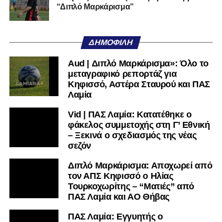
“Διπλό Μαρκάρισμα”
Όταν αποφασίσει να συνειδητοποιήσει ότι είναι
μεγάλη, τότε η Γ’ Εθνική θα μοιάζει από μόνη της
ΔΗΜΟΦΙΛΉ
πολύ μικρή.
Aud | Διπλό Μαρκάρισμα»: Όλο το
Ακολουθήστε το
lamiara.gr
στο
Google News
για να
μεταγραφικό ρεπορτάζ για
μαθαίνετε πρώτοι τα κυανόλευκα νέα στην Ελλάδα και τον
Κηφισσό, Αστέρα Σταυρού και ΠΑΣ
υπόλοιπο κόσμο. Ακολουθήστε το lamiara.gr στο
Λαμία
Facebook
, στο
Twitter
και στο
Instagram
για να
Vid | ΠΑΣ Λαμία: Κατατέθηκε ο
μαθαίνετε σε χρόνο dt όλα τα νέα.
φάκελος συμμετοχής στη Γ’ Εθνική
– Ξεκινά ο σχεδιασμός της νέας
σεζόν
Διπλό Μαρκάρισμα: Αποχωρεί από
τον ΑΠΣ Κηφισσό ο Ηλίας
Τουρκοχωρίτης – “Ματιές” από
ΠΑΣ Λαμία και ΑΟ Θήβας
ΠΑΣ Λαμία: Εγγυητής ο