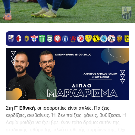
Στη
Γ’ Εθνική
, οι ισορροπίες είναι απλές. Παίζεις,
κερδίζεις, ανεβαίνεις. Ή, δεν παίζεις, χάνεις, βυθίζεσαι. Η
Λαμία
μοιάζει να έχει βρει έναν τρίτο δρόμο: αυτόν της
σταδιακής, αθόρυβης, αλλά σταθερής συρρίκνωσης. Όχι