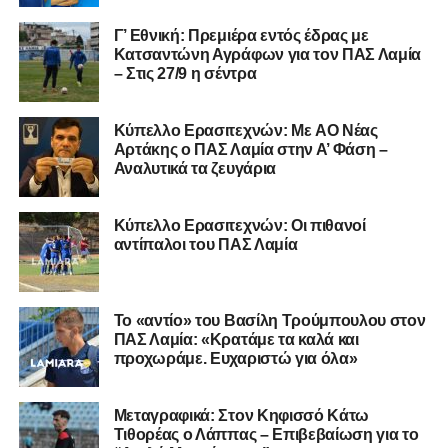
Γ’ Εθνική: Πρεμιέρα εντός έδρας με
Κατσαντώνη Αγράφων για τον ΠΑΣ Λαμία
– Στις 27/9 η σέντρα
Kύπελλο Ερασιτεχνών: Με AO Nέας
Αρτάκης ο ΠΑΣ Λαμία στην Α’ Φάση –
Αναλυτικά τα ζευγάρια
Κύπελλο Ερασιτεχνών: Οι πιθανοί
αντίπαλοι του ΠΑΣ Λαμία
Το «αντίο» του Βασίλη Τρούμπουλου στον
ΠΑΣ Λαμία: «Κρατάμε τα καλά και
προχωράμε. Ευχαριστώ για όλα»
Μεταγραφικά: Στον Κηφισσό Κάτω
Τιθορέας ο Λάππας – Επιβεβαίωση για το