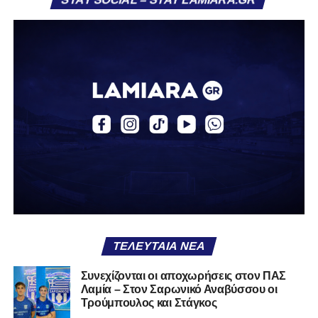
Στην πρώτη του σεζόν στην ΑΕΚ, σημείωσε τρία γκολ
και μοίρασε δύο ασίστ σε 12 συμμετοχές με την ΑΕΚ Β.
Την περασμένη αγωνιστική περίοδο αγωνίστηκε ως
δανεικός στον ΠΑΣ Γιάννινα, όπου απέκτησε πολύτιμες
εμπειρίες, καταγράφοντας δύο γκολ και δύο ασίστ σε
20 αγώνες. Σε διεθνές επίπεδο, ο Κοντονίκος φόρεσε τη
φανέλα της Εθνικής Ελλάδας Κ19, μετρώντας 10
συμμετοχές και δύο γκολ.
Καλωσήρθες, Βασίλη».
Ακολουθήστε το
lamiara.gr
στο
Google News
για να
μαθαίνετε πρώτοι τα κυανόλευκα νέα στην Ελλάδα και τον
υπόλοιπο κόσμο. Ακολουθήστε το lamiara.gr στο
Facebook
, στο
Twitter
και στο
Instagram
για να
ΤΕΛΕΥΤΑΊΑ ΝΈΑ
μαθαίνετε σε χρόνο dt όλα τα νέα.
Συνεχίζονται οι αποχωρήσεις στον ΠΑΣ
Λαμία – Στον Σαρωνικό Αναβύσσου οι
Τρούμπουλος και Στάγκος