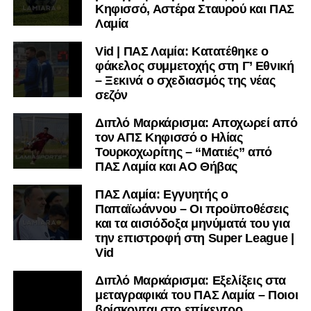
Κηφισσό, Αστέρα Σταυρού και ΠΑΣ
Λαμία
Vid | ΠΑΣ Λαμία: Κατατέθηκε ο
φάκελος συμμετοχής στη Γ’ Εθνική
– Ξεκινά ο σχεδιασμός της νέας
σεζόν
Διπλό Μαρκάρισμα: Αποχωρεί από
τον ΑΠΣ Κηφισσό ο Ηλίας
Τουρκοχωρίτης – “Ματιές” από
ΠΑΣ Λαμία και ΑΟ Θήβας
ΠΑΣ Λαμία: Εγγυητής ο
Παπαϊωάννου – Οι προϋποθέσεις
και τα αισιόδοξα μηνύματά του για
την επιστροφή στη Super League |
Vid
Διπλό Μαρκάρισμα: Εξελίξεις στα
μεταγραφικά του ΠΑΣ Λαμία – Ποιοι
βρίσκονται στο επίκεντρο