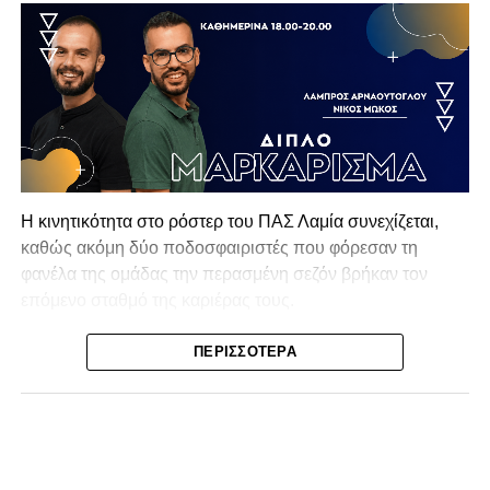
Η κινητικότητα στο ρόστερ του ΠΑΣ Λαμία συνεχίζεται,
καθώς ακόμη δύο ποδοσφαιριστές που φόρεσαν τη
φανέλα της ομάδας την περασμένη σεζόν βρήκαν τον
επόμενο σταθμό της καριέρας τους.
Ο λόγος για τον Βασίλη Τρούμπουλο και τον Χρυσόστομο
ΠΕΡΙΣΣΌΤΕΡΑ
Στάγκο, οι οποίοι θα συνεχίσουν μαζί την ποδοσφαιρική
τους πορεία στον Σαρωνικό Αναβύσσου, με τον σύλλογο
να ανακοινώνει επίσημα την απόκτησή τους.
Ιδιαίτερο ενδιαφέρον παρουσιάζει η περίπτωση του