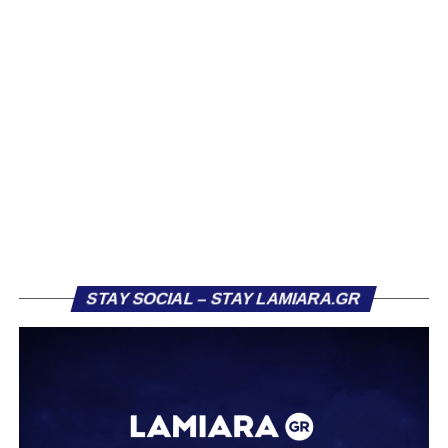
Βασίλη Τρούμπουλου, ο οποίος βρέθηκε στο στόχαστρο
αρκετών ομάδων το φετινό καλοκαίρι. Ανάμεσα στους
συλλόγους που ενδιαφέρθηκαν έντονα για την απόκτησή
του ήταν η Κόρινθος και ο Ιωνικός, με την ομάδα της
Κορίνθου να εμφανίζεται για μεγάλο χρονικό διάστημα ως
το φαβορί για την υπογραφή του. Ωστόσο, η εξέλιξη ήταν
διαφορετική, καθώς ο 23χρονος αμυντικός επέλεξε τελικά
τον Σαρωνικό Αναβύσσου, όπου θα συναντήσει ξανά τον
πρώην συμπαίκτη του στον ΠΑΣ Λαμία, Χρυσόστομο
Στάγκο.
Η ανακοίνωση για τον Βασίλη Τρούμπουλο
STAY SOCIAL – STAY LAMIARA.GR
«Ο Α.Ο. Σαρωνικός Αναβύσσου ανακοινώνει την
απόκτηση του ποδοσφαιριστή Βασίλη Τρούμπουλου.
Ο Βασίλης, ο οποίος είναι 23 χρονών (γεννημένος το
2003), αγωνίζεται ως στόπερ και αμυντικός μέσος και την
περσινή σεζόν πραγματοποίησε γεμάτη χρονιά στη Γ’