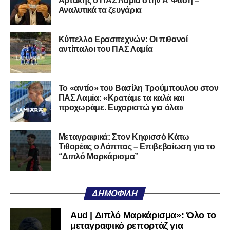
Αρτάκης ο ΠΑΣ Λαμία στην Α’ Φάση –
Αναλυτικά τα ζευγάρια
Ο 24χρονος τερματοφύλακας (γεννημένος στις
27/06/2002) προέρχεται επίσης από μία γεμάτη χρονιά
Κύπελλο Ερασιτεχνών: Οι πιθανοί
στη Γ’ Εθνική με τον ΠΑΣ Λαμία. Στο παρελθόν
αντίπαλοι του ΠΑΣ Λαμία
αγωνίστηκε στον Λεβαδειακό, ενώ πέρασε και από ομάδες
της Serie D στην Ιταλία, όπως οι Nocerina, S. Maria
Cilento και Castrovillari, έχοντας ξεκινήσει την
Το «αντίο» του Βασίλη Τρούμπουλου στον
ποδοσφαιρική του διαδρομή από τον Απόλλωνα Σμύρνης.
ΠΑΣ Λαμία: «Κρατάμε τα καλά και
προχωράμε. Ευχαριστώ για όλα»
Τον καλωσορίζουμε στην οικογένεια του Σαρωνικού και
του ευχόμαστε υγεία και επιτυχίες.»
Μεταγραφικά: Στον Κηφισσό Κάτω
Τιθορέας ο Λάππας – Επιβεβαίωση για το
Ακολουθήστε το
lamiara.gr
στο
Google News
για να
“Διπλό Μαρκάρισμα”
μαθαίνετε πρώτοι τα κυανόλευκα νέα στην Ελλάδα και τον
υπόλοιπο κόσμο. Ακολουθήστε το lamiara.gr στο
Facebook
, στο
Twitter
και στο
Instagram
για να
ΔΗΜΟΦΙΛΉ
μαθαίνετε σε χρόνο dt όλα τα νέα.
Aud | Διπλό Μαρκάρισμα»: Όλο το
μεταγραφικό ρεπορτάζ για