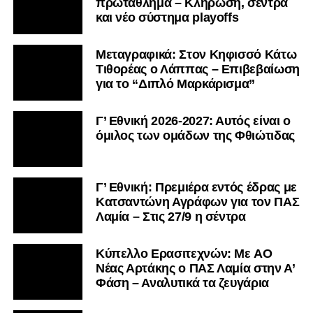
πρωτάθλημα – Κλήρωση, σέντρα
και νέο σύστημα playoffs
Μεταγραφικά: Στον Κηφισσό Κάτω
Τιθορέας ο Λάππας – Επιβεβαίωση
για το “Διπλό Μαρκάρισμα”
Γ’ Εθνική 2026-2027: Αυτός είναι ο
όμιλος των ομάδων της Φθιώτιδας
Γ’ Εθνική: Πρεμιέρα εντός έδρας με
Κατσαντώνη Αγράφων για τον ΠΑΣ
Λαμία – Στις 27/9 η σέντρα
Kύπελλο Ερασιτεχνών: Με AO
Nέας Αρτάκης ο ΠΑΣ Λαμία στην Α’
Φάση – Αναλυτικά τα ζευγάρια