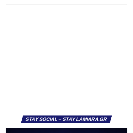
τους πορεία στον Σαρωνικό Αναβύσσου, με τον σύλλογο
να ανακοινώνει επίσημα την απόκτησή τους.
Ιδιαίτερο ενδιαφέρον παρουσιάζει η περίπτωση του
Βασίλη Τρούμπουλου, ο οποίος βρέθηκε στο στόχαστρο
αρκετών ομάδων το φετινό καλοκαίρι. Ανάμεσα στους
συλλόγους που ενδιαφέρθηκαν έντονα για την απόκτησή
του ήταν η Κόρινθος και ο Ιωνικός, με την ομάδα της
Κορίνθου να εμφανίζεται για μεγάλο χρονικό διάστημα ως
το φαβορί για την υπογραφή του. Ωστόσο, η εξέλιξη ήταν
διαφορετική, καθώς ο 23χρονος αμυντικός επέλεξε τελικά
τον Σαρωνικό Αναβύσσου, όπου θα συναντήσει ξανά τον
πρώην συμπαίκτη του στον ΠΑΣ Λαμία, Χρυσόστομο
Στάγκο.
Η ανακοίνωση για τον Βασίλη Τρούμπουλο
STAY SOCIAL – STAY LAMIARA.GR
«Ο Α.Ο. Σαρωνικός Αναβύσσου ανακοινώνει την
απόκτηση του ποδοσφαιριστή Βασίλη Τρούμπουλου.