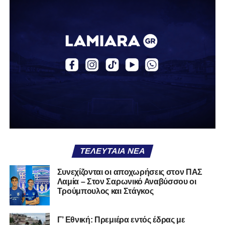
Ο Βασίλης, ο οποίος είναι 23 χρονών (γεννημένος το
2003), αγωνίζεται ως στόπερ και αμυντικός μέσος και την
περσινή σεζόν πραγματοποίησε γεμάτη χρονιά στη Γ’
Εθνική με τα χρώματα του ΠΑΣ Λαμία.
Στο παρελθόν αγωνίστηκε στην ΑΕΚ Β’, με την οποία
κατέγραψε 10 συμμετοχές στη Super League 2, καθώς
επίσης σε Εθνικό και Ζάκυνθο. Ξεκίνησε την καριέρα του
από τα τμήματα υποδομής του ΠΑΣ Λαμία, φτάνοντας
μέχρι την πρώτη ομάδα, με την οποία πραγματοποίησε
συμμετοχή στη Super League απέναντι στον Παναιτωλικό
στις 26 Σεπτεμβρίου 2021.
ΤΕΛΕΥΤΑΊΑ ΝΈΑ
Καλωσορίζουμε τον Βασίλη στην οικογένεια του
Συνεχίζονται οι αποχωρήσεις στον ΠΑΣ
Λαμία – Στον Σαρωνικό Αναβύσσου οι
Σαρωνικού και του ευχόμαστε υγεία και πολλές
Τρούμπουλος και Στάγκος
επιτυχίες.»
Γ’ Εθνική: Πρεμιέρα εντός έδρας με