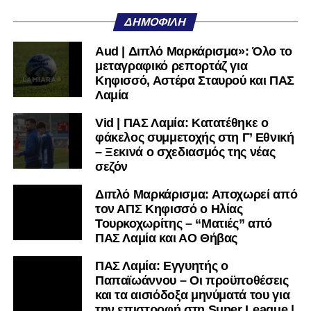
Facebook
, στο
Twitter
και στο
Instagram
για να
ΔΗΜΟΦΙΛΉ
μαθαίνετε σε χρόνο dt όλα τα νέα.
Aud | Διπλό Μαρκάρισμα»: Όλο το
μεταγραφικό ρεπορτάζ για
Κηφισσό, Αστέρα Σταυρού και ΠΑΣ
Λαμία
Vid | ΠΑΣ Λαμία: Κατατέθηκε ο
φάκελος συμμετοχής στη Γ’ Εθνική
– Ξεκινά ο σχεδιασμός της νέας
σεζόν
Διπλό Μαρκάρισμα: Αποχωρεί από
τον ΑΠΣ Κηφισσό ο Ηλίας
Τουρκοχωρίτης – “Ματιές” από
ΠΑΣ Λαμία και ΑΟ Θήβας
ΠΑΣ Λαμία: Εγγυητής ο
Παπαϊωάννου – Οι προϋποθέσεις
και τα αισιόδοξα μηνύματά του για
την επιστροφή στη Super League |