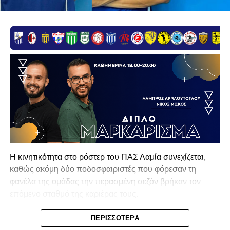
Η κινητικότητα στο ρόστερ του ΠΑΣ Λαμία συνεχίζεται,
καθώς ακόμη δύο ποδοσφαιριστές που φόρεσαν τη
φανέλα της ομάδας την περασμένη σεζόν βρήκαν τον
επόμενο σταθμό της καριέρας τους.
Ο λόγος για τον Βασίλη Τρούμπουλο και τον Χρυσόστομο
ΠΕΡΙΣΣΌΤΕΡΑ
Στάγκο, οι οποίοι θα συνεχίσουν μαζί την ποδοσφαιρική