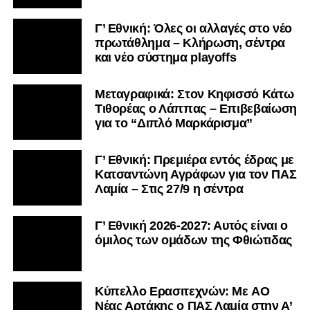
Γ’ Εθνική: Όλες οι αλλαγές στο νέο
πρωτάθλημα – Κλήρωση, σέντρα
και νέο σύστημα playoffs
Μεταγραφικά: Στον Κηφισσό Κάτω
Τιθορέας ο Λάππας – Επιβεβαίωση
για το “Διπλό Μαρκάρισμα”
Γ’ Εθνική: Πρεμιέρα εντός έδρας με
Κατσαντώνη Αγράφων για τον ΠΑΣ
Λαμία – Στις 27/9 η σέντρα
Γ’ Εθνική 2026-2027: Αυτός είναι ο
όμιλος των ομάδων της Φθιώτιδας
Kύπελλο Ερασιτεχνών: Με AO
Nέας Αρτάκης ο ΠΑΣ Λαμία στην Α’