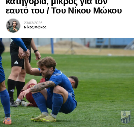
κατηγορία, μικρός για τον
εαυτό του / Του Νίκου Μώκου
23/03/2026
Νίκος Μώκος