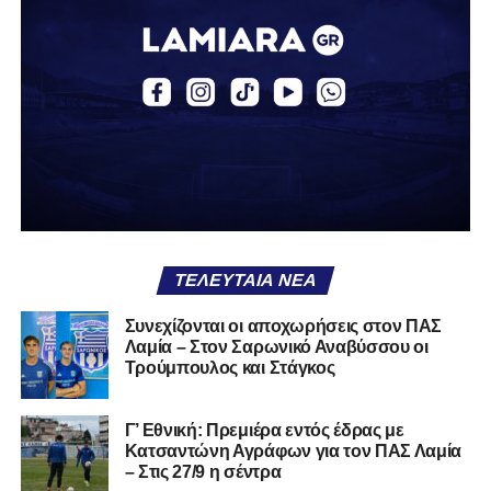
φαίνονται βρίσκεται σήμερα διάτρητη. Σαν ένα σακάκι
καλό που κάποτε φόρεσες σε επίσημες περιστάσεις τώρα
το κρατάς στη ντουλάπα, τσαλακωμένο, χωρίς να ξέρεις
αν πρέπει να το φορέσεις ξανά ή να το χαρίσεις. Η Λαμία
δείχνει να μην ξέρει τι θέλει να είναι. Και αυτό είναι πάντα
χειρότερο από το να ξέρεις ότι είσαι μικρός.
Το πιο ανησυχητικό δεν είναι η κατηγορία, είναι ότι
φίλαθλοι και περίγυρος, αντί για παράγοντες
σταθερότητας, γίνονται πολλαπλασιαστές αμφιβολίας.
ΤΕΛΕΥΤΑΊΑ ΝΈΑ
Ασχολούνται περισσότερο με τις «χάρες» των άλλων
παρά με τις δικές τους αδυναμίες. Σαν να ψάχνεις
Συνεχίζονται οι αποχωρήσεις στον ΠΑΣ
στον διπλανό το γιατί δεν βρέχει, ενώ κρατάς
Λαμία – Στον Σαρωνικό Αναβύσσου οι
ομπρέλα μέσα στο σαλόνι.
Τρούμπουλος και Στάγκος
Μια
ομάδα
με
brand
, με
ιστορική διαδρομή
, με
Γ’ Εθνική: Πρεμιέρα εντός έδρας με
εμπειρία
ανώτερων επιπέδων,
δεν μπορεί να εκπέμπει
Κατσαντώνη Αγράφων για τον ΠΑΣ Λαμία
εικόνα ομάδας-θύματος.
Δεν γίνεται να μιλά για «κέντρα
– Στις 27/9 η σέντρα
αποφάσεων» και «επιρροές» και «αδικίες».
Αυτά είναι