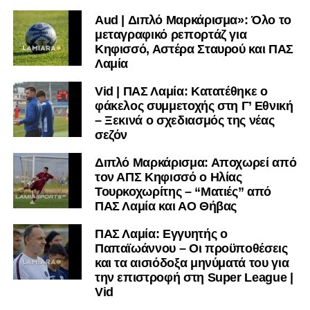
Aud | Διπλό Μαρκάρισμα»: Όλο το
Ακολουθήστε το
lamiara.gr
στο
Google News
για να
μεταγραφικό ρεπορτάζ για
μαθαίνετε πρώτοι τα κυανόλευκα νέα στην Ελλάδα και τον
Κηφισσό, Αστέρα Σταυρού και ΠΑΣ
υπόλοιπο κόσμο. Ακολουθήστε το lamiara.gr στο
Λαμία
Facebook
, στο
Twitter
και στο
Instagram
για να
Vid | ΠΑΣ Λαμία: Κατατέθηκε ο
μαθαίνετε σε χρόνο dt όλα τα νέα.
φάκελος συμμετοχής στη Γ’ Εθνική
– Ξεκινά ο σχεδιασμός της νέας
σεζόν
Διπλό Μαρκάρισμα: Αποχωρεί από
τον ΑΠΣ Κηφισσό ο Ηλίας
Τουρκοχωρίτης – “Ματιές” από
ΠΑΣ Λαμία και ΑΟ Θήβας
ΠΑΣ Λαμία: Εγγυητής ο
Παπαϊωάννου – Οι προϋποθέσεις
και τα αισιόδοξα μηνύματά του για
την επιστροφή στη Super League |
Vid