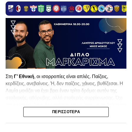
Στη
Γ’ Εθνική
, οι ισορροπίες είναι απλές. Παίζεις,
κερδίζεις, ανεβαίνεις. Ή, δεν παίζεις, χάνεις, βυθίζεσαι. Η
Λαμία
μοιάζει να έχει βρει έναν τρίτο δρόμο: αυτόν της
σταδιακής, αθόρυβης, αλλά σταθερής συρρίκνωσης. Όχι
αγωνιστικής. Αυτή δεν φαίνεται να υπάρχει με τα δεδομένα
της κατηγορίας. Της συρρίκνωσης της ίδιας της
ΠΕΡΙΣΣΌΤΕΡΑ
υπόστασής της.
Γράφει ο Νίκος Μώκος