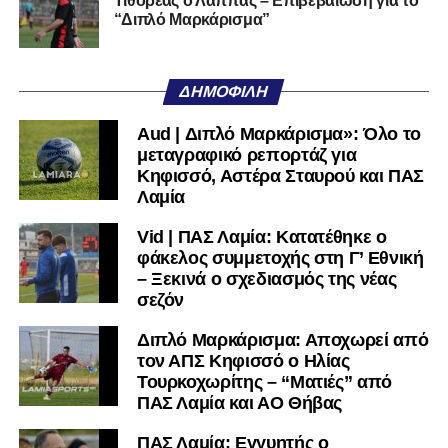
Τιθορέας ο Λάππας – Επιβεβαίωση για το
Ακολουθήστε το
lamiara.gr
στο
Google News
για να
“Διπλό Μαρκάρισμα”
μαθαίνετε πρώτοι τα κυανόλευκα νέα στην Ελλάδα και τον
υπόλοιπο κόσμο. Ακολουθήστε το lamiara.gr στο
Facebook
, στο
Twitter
και στο
Instagram
για να
ΔΗΜΟΦΙΛΉ
μαθαίνετε σε χρόνο dt όλα τα νέα.
Aud | Διπλό Μαρκάρισμα»: Όλο το
μεταγραφικό ρεπορτάζ για
Κηφισσό, Αστέρα Σταυρού και ΠΑΣ
Λαμία
Vid | ΠΑΣ Λαμία: Κατατέθηκε ο
φάκελος συμμετοχής στη Γ’ Εθνική
– Ξεκινά ο σχεδιασμός της νέας
σεζόν
Διπλό Μαρκάρισμα: Αποχωρεί από
τον ΑΠΣ Κηφισσό ο Ηλίας
Τουρκοχωρίτης – “Ματιές” από
ΠΑΣ Λαμία και ΑΟ Θήβας
ΠΑΣ Λαμία: Εγγυητής ο