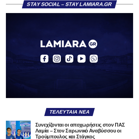
STAY SOCIAL – STAY LAMIARA.GR
«Ο Α.Ο. Σαρωνικός Αναβύσσου ανακοινώνει την
απόκτηση του ποδοσφαιριστή Βασίλη Τρούμπουλου.
Ο Βασίλης, ο οποίος είναι 23 χρονών (γεννημένος το
2003), αγωνίζεται ως στόπερ και αμυντικός μέσος και την
περσινή σεζόν πραγματοποίησε γεμάτη χρονιά στη Γ’
Εθνική με τα χρώματα του ΠΑΣ Λαμία.
Στο παρελθόν αγωνίστηκε στην ΑΕΚ Β’, με την οποία
κατέγραψε 10 συμμετοχές στη Super League 2, καθώς
επίσης σε Εθνικό και Ζάκυνθο. Ξεκίνησε την καριέρα του
από τα τμήματα υποδομής του ΠΑΣ Λαμία, φτάνοντας
μέχρι την πρώτη ομάδα, με την οποία πραγματοποίησε
συμμετοχή στη Super League απέναντι στον Παναιτωλικό
στις 26 Σεπτεμβρίου 2021.
ΤΕΛΕΥΤΑΊΑ ΝΈΑ
Καλωσορίζουμε τον Βασίλη στην οικογένεια του
Συνεχίζονται οι αποχωρήσεις στον ΠΑΣ
Λαμία – Στον Σαρωνικό Αναβύσσου οι
Σαρωνικού και του ευχόμαστε υγεία και πολλές
Τρούμπουλος και Στάγκος