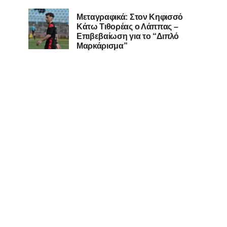
Μεταγραφικά: Στον Κηφισσό
Κάτω Τιθορέας ο Λάππας –
Επιβεβαίωση για το “Διπλό
Μαρκάρισμα”