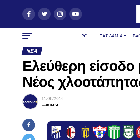
ΡΟΗ
ΠΑΣ ΛΑΜΊΑ
ΒΑ
ΝΈΑ
Ελεύθερη είσοδο 
Νέος χλοοτάπητα
11/08/2016
Lamiara