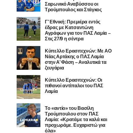
Σαρωνικό Αναβύσσου οι
Τρούμπουλος και Στάγκος
Γ’ Εθνική: Πρεμιέρα εντός
έδρας με Κατσαντώνη
Αγράφων για τον ΠΑΣ Λαμία –
Στις 27/9 η σέντρα
Kύπελλο Ερασιτεχνών: Με AO
Nέας Αρτάκης ο ΠΑΣ Λαμία
στην Α’ Φάση – Αναλυτικά τα
ζευγάρια
Κύπελλο Ερασιτεχνών: Οι
πιθανοί αντίπαλοι του ΠΑΣ
Λαμία
Το «αντίο» του Βασίλη
Τρούμπουλου στον ΠΑΣ
Λαμία: «Κρατάμε τα καλά και
προχωράμε. Ευχαριστώ για
όλα»