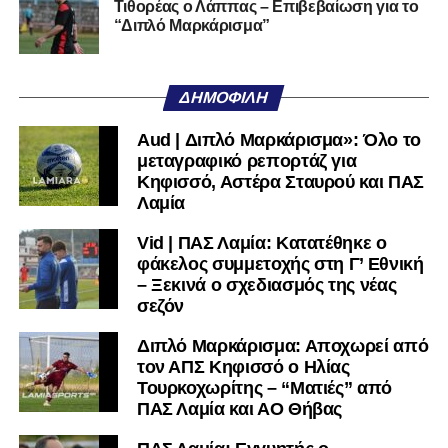
Τιθορέας ο Λάππας – Επιβεβαίωση για το
Ακολουθήστε το
lamiara.gr
στο
Google News
για να
“Διπλό Μαρκάρισμα”
μαθαίνετε πρώτοι τα κυανόλευκα νέα στην Ελλάδα και τον
υπόλοιπο κόσμο. Ακολουθήστε το lamiara.gr στο
Facebook
, στο
Twitter
και στο
Instagram
για να
ΔΗΜΟΦΙΛΉ
μαθαίνετε σε χρόνο dt όλα τα νέα.
Aud | Διπλό Μαρκάρισμα»: Όλο το
μεταγραφικό ρεπορτάζ για
Κηφισσό, Αστέρα Σταυρού και ΠΑΣ
Λαμία
Vid | ΠΑΣ Λαμία: Κατατέθηκε ο
φάκελος συμμετοχής στη Γ’ Εθνική
– Ξεκινά ο σχεδιασμός της νέας
σεζόν
Διπλό Μαρκάρισμα: Αποχωρεί από
τον ΑΠΣ Κηφισσό ο Ηλίας
Τουρκοχωρίτης – “Ματιές” από
ΠΑΣ Λαμία και ΑΟ Θήβας