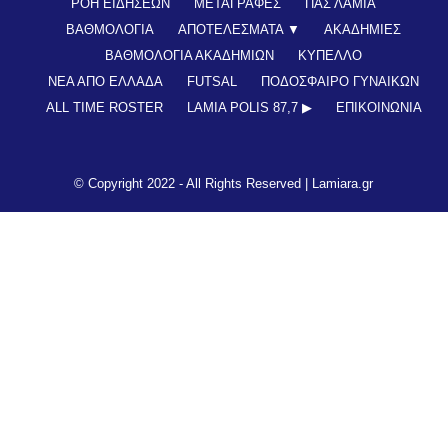
ΡΟΗ ΕΙΔΗΣΕΩΝ
ΜΕΤΑΓΡΑΦΕΣ
ΠΑΣ ΛΑΜΙΑ
ΒΑΘΜΟΛΟΓΙΑ
ΑΠΟΤΕΛΕΣΜΑΤΑ ▼
ΑΚΑΔΗΜΙΕΣ
ΒΑΘΜΟΛΟΓΙΑ ΑΚΑΔΗΜΙΩΝ
ΚΥΠΕΛΛΟ
ΝΕΑ ΑΠΟ ΕΛΛΑΔΑ
FUTSAL
ΠΟΔΟΣΦΑΙΡΟ ΓΥΝΑΙΚΩΝ
ALL TIME ROSTER
LAMIA POLIS 87,7 ▶︎
ΕΠΙΚΟΙΝΩΝΊΑ
© Copyright 2022 - All Rights Reserved |
Lamiara.gr