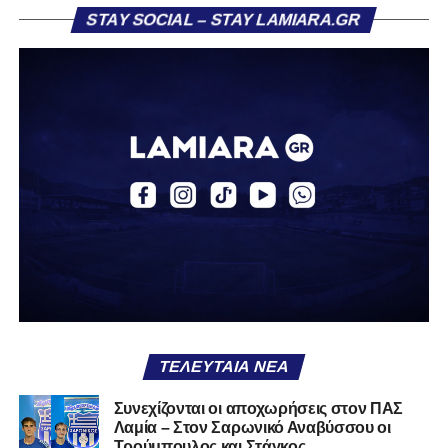
STAY SOCIAL – STAY LAMIARA.GR
«Ο Α.Ο. Σαρωνικός Αναβύσσου ανακοινώνει την
απόκτηση του ποδοσφαιριστή Βασίλη Τρούμπουλου.
Ο Βασίλης, ο οποίος είναι 23 χρονών (γεννημένος το
2003), αγωνίζεται ως στόπερ και αμυντικός μέσος και την
περσινή σεζόν πραγματοποίησε γεμάτη χρονιά στη Γ’
Εθνική με τα χρώματα του ΠΑΣ Λαμία.
Στο παρελθόν αγωνίστηκε στην ΑΕΚ Β’, με την οποία
κατέγραψε 10 συμμετοχές στη Super League 2, καθώς
επίσης σε Εθνικό και Ζάκυνθο. Ξεκίνησε την καριέρα του
από τα τμήματα υποδομής του ΠΑΣ Λαμία, φτάνοντας
μέχρι την πρώτη ομάδα, με την οποία πραγματοποίησε
συμμετοχή στη Super League απέναντι στον Παναιτωλικό
στις 26 Σεπτεμβρίου 2021.
ΤΕΛΕΥΤΑΊΑ ΝΈΑ
Καλωσορίζουμε τον Βασίλη στην οικογένεια του
Συνεχίζονται οι αποχωρήσεις στον ΠΑΣ
Λαμία – Στον Σαρωνικό Αναβύσσου οι
Σαρωνικού και του ευχόμαστε υγεία και πολλές
Τρούμπουλος και Στάγκος