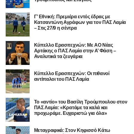
επιτυχίες.»
Γ’ Εθνική: Πρεμιέρα εντός έδρας με
Κατσαντώνη Αγράφων για τον ΠΑΣ Λαμία
– Στις 27/9 η σέντρα
Η ανακοίνωση για τον Χρυσόστομο Στάγκο
«Ο Α.Ο. Σαρωνικός Αναβύσσου ανακοινώνει την
Kύπελλο Ερασιτεχνών: Με AO Nέας
απόκτηση του τερματοφύλακα Χρυσόστομου Στάγκου.
Αρτάκης ο ΠΑΣ Λαμία στην Α’ Φάση –
Αναλυτικά τα ζευγάρια
Ο 24χρονος τερματοφύλακας (γεννημένος στις
27/06/2002) προέρχεται επίσης από μία γεμάτη χρονιά
Κύπελλο Ερασιτεχνών: Οι πιθανοί
στη Γ’ Εθνική με τον ΠΑΣ Λαμία. Στο παρελθόν
αντίπαλοι του ΠΑΣ Λαμία
αγωνίστηκε στον Λεβαδειακό, ενώ πέρασε και από ομάδες
της Serie D στην Ιταλία, όπως οι Nocerina, S. Maria
Cilento και Castrovillari, έχοντας ξεκινήσει την
Το «αντίο» του Βασίλη Τρούμπουλου στον
ποδοσφαιρική του διαδρομή από τον Απόλλωνα Σμύρνης.
ΠΑΣ Λαμία: «Κρατάμε τα καλά και
προχωράμε. Ευχαριστώ για όλα»
Τον καλωσορίζουμε στην οικογένεια του Σαρωνικού και
του ευχόμαστε υγεία και επιτυχίες.»
Μεταγραφικά: Στον Κηφισσό Κάτω