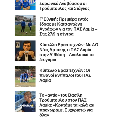
Σαρωνικό Αναβύσσου οι
Τρούμπουλος και Στάγκος
Γ’ Εθνική: Πρεμιέρα εντός
έδρας με Κατσαντώνη
Αγράφων για τον ΠΑΣ Λαμία –
Στις 27/9 η σέντρα
Kύπελλο Ερασιτεχνών: Με AO
Nέας Αρτάκης ο ΠΑΣ Λαμία
στην Α’ Φάση – Αναλυτικά τα
ζευγάρια
Κύπελλο Ερασιτεχνών: Οι
πιθανοί αντίπαλοι του ΠΑΣ
Λαμία
Το «αντίο» του Βασίλη
Τρούμπουλου στον ΠΑΣ
Λαμία: «Κρατάμε τα καλά και
προχωράμε. Ευχαριστώ για
όλα»