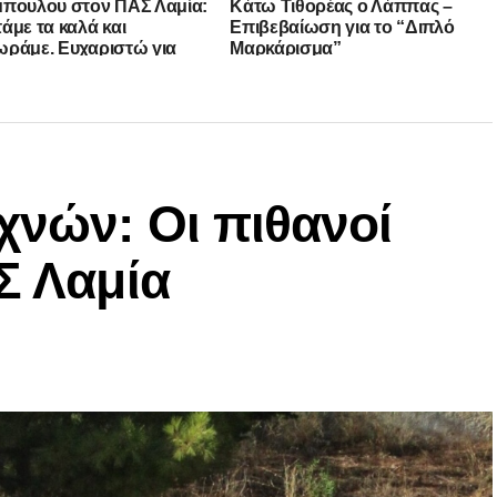
πουλου στον ΠΑΣ Λαμία:
Κάτω Τιθορέας ο Λάππας –
άμε τα καλά και
Επιβεβαίωση για το “Διπλό
ράμε. Ευχαριστώ για
Μαρκάρισμα”
χνών: Οι πιθανοί
Σ Λαμία