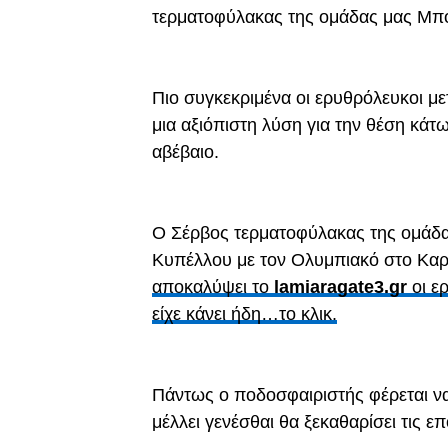
τερματοφύλακας της ομάδας μας Μπ
Πιο συγκεκριμένα οι ερυθρόλευκοι μ
μια αξιόπιστη λύση για την θέση κάτω
αβέβαιο.
Ο Σέρβος τερματοφύλακας της ομάδας 
Κυπέλλου με τον Ολυμπιακό στο Καρ
αποκαλύψει το
lamiaragate3.gr
οι ε
είχε κάνει ήδη…το κλικ.
Πάντως ο ποδοσφαιριστής φέρεται να 
μέλλει γενέσθαι θα ξεκαθαρίσει τις 