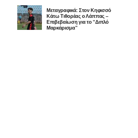
Μεταγραφικά: Στον Κηφισσό
Κάτω Τιθορέας ο Λάππας –
Επιβεβαίωση για το “Διπλό
Μαρκάρισμα”