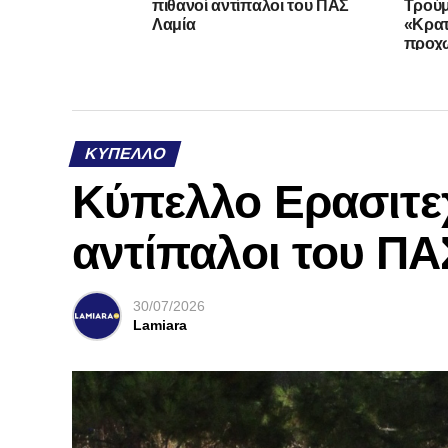
πιθανοί αντίπαλοι του ΠΑΣ
Τρούμ
Λαμία
«Κρατ
προχω
όλα»
ΚΎΠΕΛΛΟ
Κύπελλο Ερασιτε
αντίπαλοι του ΠΑ
30/07/2026
Lamiara