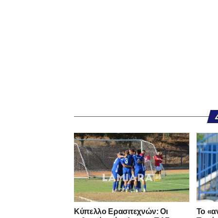
Κύπελλο Ερασιτεχνών: Οι
Το «α