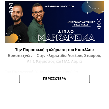
Την Παρασκευή η κλήρωση του Κυπέλλου
Ερασιτεχνών – Στην κληρωτίδα Αστέρας Σταυρού,
ΑΠΣ Κηφισσός και ΠΑΣ Λαμία
Την
Παρασκευή 31 Ιουλίου στις 10:00
θα
πραγματοποιηθεί στο ξενοδοχείο
Athens Marriott
η
ΠΕΡΙΣΣΌΤΕΡΑ
κλήρωση της
1ης και 2ης φάσης του Κυπέλλου
Ερασιτεχνικών Ομάδων
για την αγωνιστική περίοδο
2026-2027
, με το ενδιαφέρον να στρέφεται και στις ομάδες
της Φθιώτιδας που θα μπουν στη «μάχη» της
διοργάνωσης.