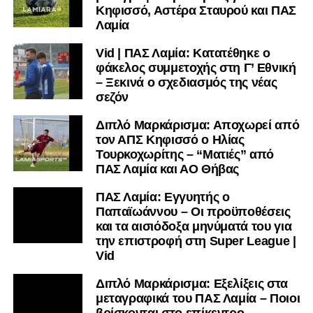
Κηφισσό, Αστέρα Σταυρού και ΠΑΣ
Λαμία
Vid | ΠΑΣ Λαμία: Κατατέθηκε ο
φάκελος συμμετοχής στη Γ’ Εθνική
– Ξεκινά ο σχεδιασμός της νέας
σεζόν
Διπλό Μαρκάρισμα: Αποχωρεί από
τον ΑΠΣ Κηφισσό ο Ηλίας
Τουρκοχωρίτης – “Ματιές” από
ΠΑΣ Λαμία και ΑΟ Θήβας
ΠΑΣ Λαμία: Εγγυητής ο
Παπαϊωάννου – Οι προϋποθέσεις
και τα αισιόδοξα μηνύματά του για
την επιστροφή στη Super League |
Vid
Διπλό Μαρκάρισμα: Εξελίξεις στα
μεταγραφικά του ΠΑΣ Λαμία – Ποιοι
βρίσκονται στο επίκεντρο