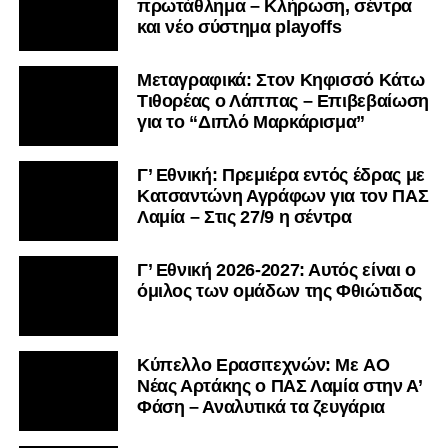
πρωτάθλημα – Κλήρωση, σέντρα
και νέο σύστημα playoffs
Μεταγραφικά: Στον Κηφισσό Κάτω
Τιθορέας ο Λάππας – Επιβεβαίωση
για το “Διπλό Μαρκάρισμα”
Γ’ Εθνική: Πρεμιέρα εντός έδρας με
Κατσαντώνη Αγράφων για τον ΠΑΣ
Λαμία – Στις 27/9 η σέντρα
Γ’ Εθνική 2026-2027: Αυτός είναι ο
όμιλος των ομάδων της Φθιώτιδας
Kύπελλο Ερασιτεχνών: Με AO
Nέας Αρτάκης ο ΠΑΣ Λαμία στην Α’
Φάση – Αναλυτικά τα ζευγάρια